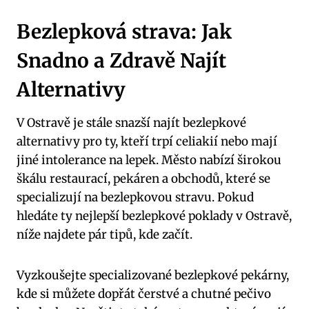
Bezlepková strava:⁢ Jak
Snadno a⁣ Zdravě Najít
Alternativy
V Ostravě⁢ je stále snazší ⁢najít bezlepkové
alternativy pro ty, kteří trpí celiakií nebo mají
jiné ​intolerance na lepek.⁣ Město nabízí širokou
škálu restaurací, pekáren‌ a obchodů, které⁣ se⁣
specializují na ​bezlepkovou stravu. ⁢Pokud
hledáte ty nejlepší bezlepkové poklady v​ Ostravě,⁢
níže najdete pár tipů, ⁤kde⁤ začít.
Vyzkoušejte specializované bezlepkové pekárny,
kde si⁤ můžete dopřát ⁣čerstvé a⁤ chutné⁤ pečivo