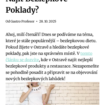
Poklady?
Od
Gastro Profesor
28. 10. 2025
Ahoj, milí čtenáři! Dnes se ‍podíváme na​ téma,
které je stále ⁣populárnější – bezlepkovou dietu.
Pokud žijete v Ostravě a hledáte⁣ bezlepkové
poklady,​ pak‌ jste⁢ na‌ správném místě. V⁤
tomto
článku se dozvíte
, kde v Ostravě najít nejlepší‌
bezlepkové produkty ⁤a restaurace. Nezapomeňte
se pohodlně posadit a připravit se na objevování
nových ⁤bezlepkových ⁢lahůdek!