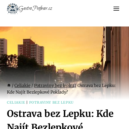
Přeskočit
GastroProfesor.cz
na
obsah
/
Celiakie
/
Potraviny bez lepku
/
Ostrava bez Lepku:
Kde Najít Bezlepkové Poklady?
CELIAKIE
|
POTRAVINY BEZ LEPKU
Ostrava bez Lepku: Kde
Najít Bezlepkové