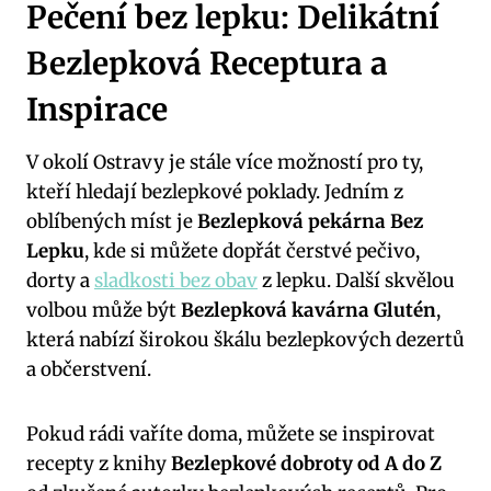
Pečení bez lepku: Delikátní
Bezlepková Receptura a
Inspirace
V okolí Ostravy je stále více možností ‌pro ty,‍
kteří hledají bezlepkové poklady. Jedním z ​
oblíbených míst ⁣je
Bezlepková⁢ pekárna Bez
Lepku
, kde si můžete dopřát​ čerstvé pečivo,
dorty a ‍
sladkosti bez obav
⁢z lepku. Další skvělou
⁣volbou může⁤ být
Bezlepková kavárna Glutén
,
která nabízí ​širokou⁤ škálu bezlepkových⁤ dezertů
a občerstvení.
Pokud‌ rádi vaříte doma, můžete se inspirovat
‌recepty ​z knihy
Bezlepkové dobroty od A do⁤ Z