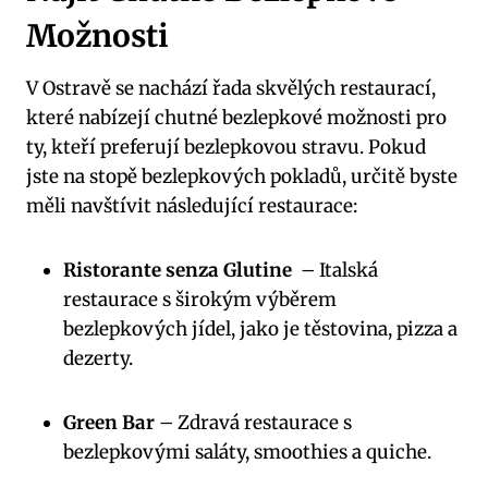
Možnosti
V ⁣Ostravě se nachází řada ⁤skvělých ‍restaurací,
‌které nabízejí chutné bezlepkové⁤ možnosti pro
ty, kteří preferují⁤ bezlepkovou stravu. Pokud
jste⁢ na‍ stopě bezlepkových pokladů, určitě byste
měli navštívit následující⁢ restaurace:
Ristorante senza Glutine
⁢ – Italská
restaurace s ‍širokým výběrem
bezlepkových jídel, jako ​je těstovina, pizza a
dezerty.
Green Bar
– Zdravá‌ restaurace ⁤s
bezlepkovými ‌saláty, ‌smoothies a quiche.