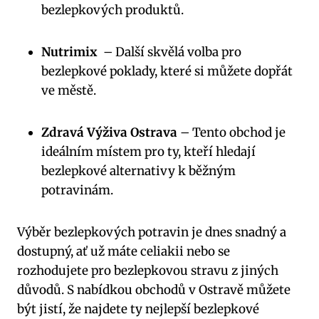
bezlepkových⁤ produktů.
Nutrimix
‍ – Další skvělá volba⁣ pro
‍bezlepkové poklady,⁢ které si ⁣můžete dopřát
⁣ve městě.
Zdravá ⁢Výživa⁣ Ostrava
– Tento obchod je
ideálním místem pro ty, kteří hledají
bezlepkové ⁢alternativy k běžným
⁤potravinám.
Výběr bezlepkových potravin je dnes snadný a
dostupný, ‍ať už ‍máte celiakii nebo se
rozhodujete ⁤pro ⁤bezlepkovou stravu z jiných
důvodů. S nabídkou obchodů v Ostravě můžete
⁢být ⁢jistí, že najdete ‍ty ​nejlepší bezlepkové