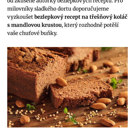
od zkušené autorky bezlepkových‍ receptů.‍ Pro
milovníky ⁤sladkého dortu doporučujeme
vyzkoušet
bezlepkový recept⁢ na ⁢třešňový⁤ koláč
s mandlovou krustou
,‌ který rozhodně potěší
vaše chuťové ‌buňky.