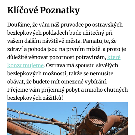
Klíčové Poznatky
Doufáme, že vám náš‍ průvodce po ostravských
⁤bezlepkových pokladech ‌bude užitečný při
‌vašem⁢ dalším návštěvě⁣ města.‌ Pamatujte, že⁤
zdraví a pohoda ‌jsou na prvním místě, ‌a proto je‌
důležité ‌věnovat pozornost ⁤potravinám,
které
konzumujeme
. Ostrava⁢ má spoustu skvělých
bezlepkových ⁤možností, takže ‍se nemusíte
obávat, že ​budete ⁤mít omezené vybírání.
Přejeme vám ‍příjemný pobyt ‌a mnoho chutných
bezlepkových zážitků!