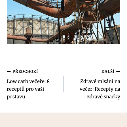
Navigace
PŘEDCHOZÍ
DALŠÍ
Low carb večeře: 8
Zdravé mlsání na
pro
receptů pro vaši
večer: Recepty na
příspěvek
postavu
zdravé snacky