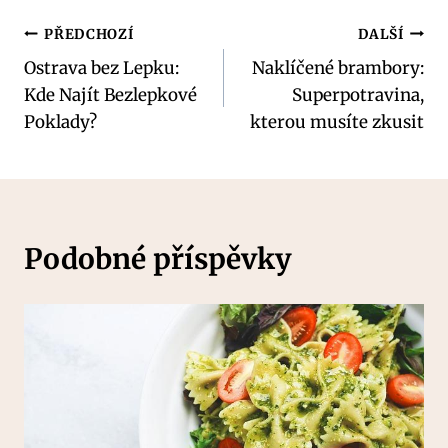
Navigace
PŘEDCHOZÍ
DALŠÍ
Ostrava bez Lepku:
Naklíčené brambory:
pro
Kde Najít Bezlepkové
Superpotravina,
příspěvek
Poklady?
kterou musíte zkusit
Podobné příspěvky