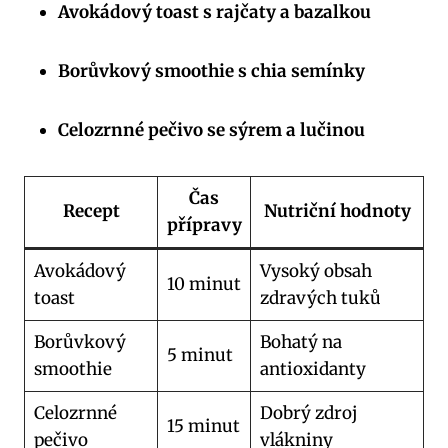
Avokádový toast s rajčaty a bazalkou
Borůvkový smoothie s chia semínky
Celozrnné pečivo se sýrem a lučinou
Čas
Recept
Nutriční hodnoty
přípravy
Avokádový
Vysoký obsah
10 minut
toast
zdravých tuků
Borůvkový
Bohatý na
5 minut
smoothie
antioxidanty
Celozrnné
Dobrý zdroj
15 minut
pečivo
vlákniny