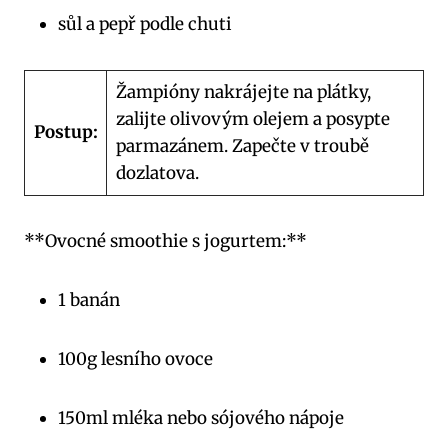
sůl a pepř podle chuti
Žampióny nakrájejte na plátky,
zalijte olivovým olejem a posypte
Postup:
parmazánem. Zapečte v troubě
dozlatova.
**Ovocné smoothie s jogurtem:**
1 banán
100g lesního ovoce
150ml mléka nebo sójového nápoje