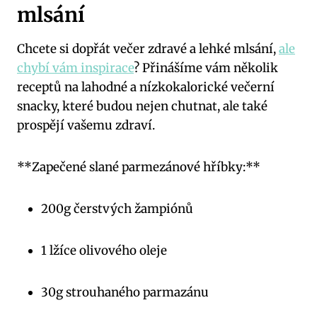
mlsání
Chcete si dopřát večer zdravé a lehké mlsání,
ale
chybí vám inspirace
? Přinášíme vám několik
receptů na lahodné a nízkokalorické večerní
snacky, které budou nejen chutnat, ale také
prospějí vašemu zdraví.
**Zapečené slané parmezánové hříbky:**
200g čerstvých žampiónů
1 lžíce olivového oleje
30g strouhaného parmazánu