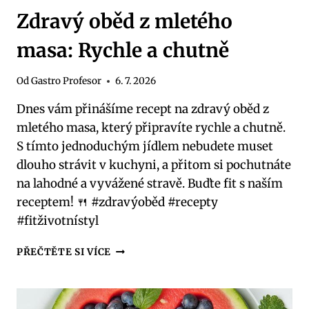
Zdravý oběd z mletého
masa: Rychle a chutně
Od
Gastro Profesor
6. 7. 2026
Dnes vám přinášíme recept na zdravý oběd z
mletého masa, který připravíte rychle a chutně.
S tímto jednoduchým jídlem nebudete muset
dlouho strávit v kuchyni, a přitom si pochutnáte
na lahodné a vyvážené stravě. Buďte fit s naším
receptem! 🍴 #zdravýoběd #recepty
#fitživotnístyl
ZDRAVÝ
PŘEČTĚTE SI VÍCE
OBĚD
Z
MLETÉHO
MASA: