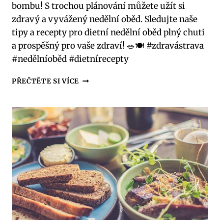
bombu! S trochou plánování můžete užít si
zdravý a vyvážený nedělní oběd. Sledujte naše
tipy a recepty pro dietní nedělní oběd plný chuti
a prospěšný pro vaše zdraví! 🥗🍽️ #zdravástrava
#nedělníoběd #dietnírecepty
DIETNÍ
PŘEČTĚTE SI VÍCE
NEDĚLNÍ
OBĚD:
UŽIJTE
SI
VÍKEND
ZDRAVĚ