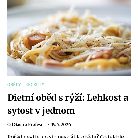
MASA:
RECEPTY
PLNÉ
CHUTI
OBĚDY
|
RECEPTY
Dietní oběd s rýží: Lehkost a
sytost v jednom
Od
Gastro Profesor
19. 7. 2026
Pořád nevíte, co si dnes dát k obědu? Co takhle