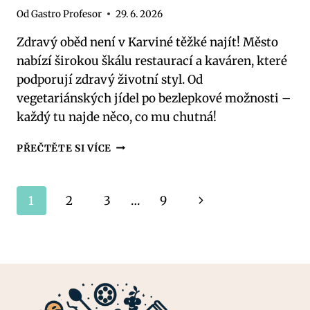
Od
Gastro Profesor
29. 6. 2026
Zdravý oběd není v Karviné těžké najít! Město
nabízí širokou škálu restaurací a kaváren, které
podporují zdravý životní styl. Od
vegetariánských jídel po bezlepkové možnosti –
každý tu najde něco, co mu chutná!
ZDRAVÉ
PŘEČTĚTE SI VÍCE
OBĚDY
KARVINÁ:
KDE
Navigace
Další
1
2
3
…
9
NA
NĚ
na
strana
NARAZÍTE?
stránce