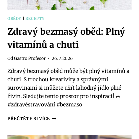
OBĚDY
|
RECEPTY
Zdravý bezmasý oběd: Plný
vitamínů a chuti
Od
Gastro Profesor
26. 7. 2026
Zdravý bezmasý oběd může být plný vitamínů a
chuti. S trochou kreativity a správnými
surovinami si můžete užít lahodný jídlo plné
živin. Sledujte tento prostor pro inspiraci! 🥗
#zdravéstravování #bezmaso
ZDRAVÝ
PŘEČTĚTE SI VÍCE
BEZMASÝ
OBĚD:
PLNÝ