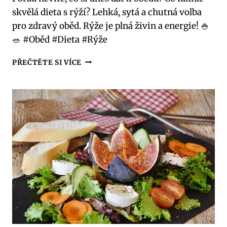
skvělá dieta s rýží? Lehká, sytá a chutná volba
pro zdravý oběd. Rýže je plná živin a energie! 🍚
🥗 #Oběd #Dieta #Rýže
DIETNÍ
PŘEČTĚTE SI VÍCE
OBĚD
S
RÝŽÍ:
LEHKOST
A
SYTOST
V
JEDNOM