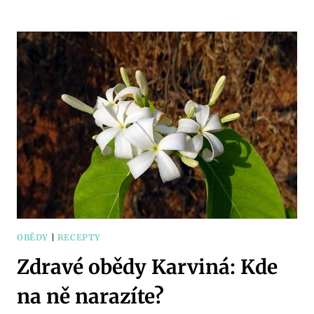
OBĚD
Z
VAJEC:
SNADNÉ
A
VARIABILNÍ
RECEPTY
OBĚDY
|
RECEPTY
Zdravé obědy Karviná: Kde
na ně narazíte?