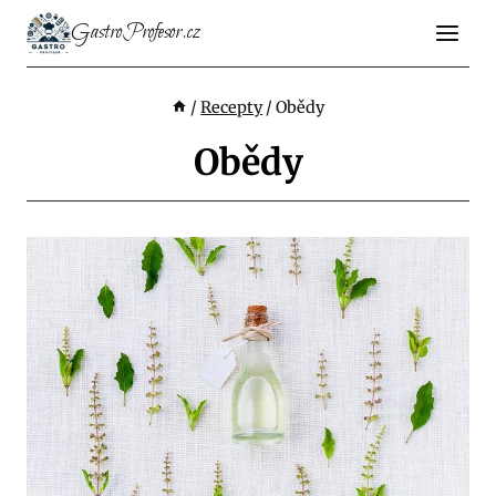
Přeskočit
GastroProfesor.cz
na
obsah
/
Recepty
/
Obědy
Obědy