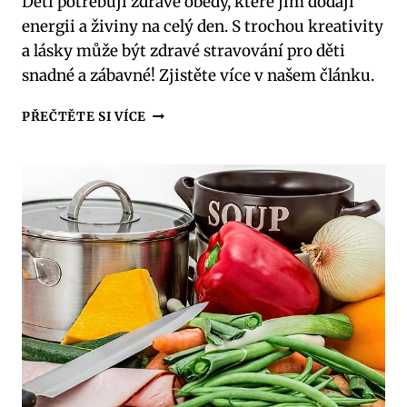
Děti potřebují zdravé obědy, které jim dodají
energii a živiny na celý den. S trochou kreativity
a lásky může být zdravé stravování pro děti
snadné a zábavné! Zjistěte více v našem článku.
ZDRAVÉ
PŘEČTĚTE SI VÍCE
OBĚDY
PRO
DĚTI:
ZÁBAVA
A
ZDRAVÍ
NA
TALÍŘI