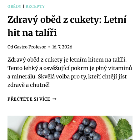
OBĚDY
|
RECEPTY
Zdravý oběd z cukety: Letní
hit na talíři
Od
Gastro Profesor
16. 7. 2026
Zdravý oběd z cukety je letním hitem na talíři.
Tento lehký a osvěžující pokrm je plný vitamínů
a minerálů. Skvělá volba pro ty, kteří chtějí jíst
zdravě a chutně!
ZDRAVÝ
PŘEČTĚTE SI VÍCE
OBĚD
Z
CUKETY:
LETNÍ
HIT
NA