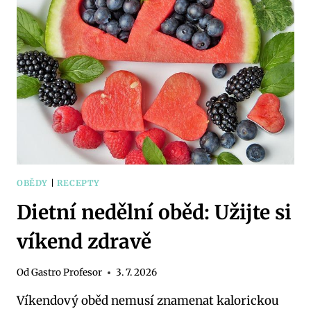
RYCHLE
A
CHUTNĚ
OBĚDY
|
RECEPTY
Dietní nedělní oběd: Užijte si
víkend zdravě
Od
Gastro Profesor
3. 7. 2026
Víkendový oběd nemusí znamenat kalorickou