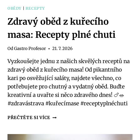
OBĚDY
|
RECEPTY
Zdravý oběd z kuřecího
masa: Recepty plné chuti
Od
Gastro Profesor
21. 7. 2026
Vyzkoušejte jednu z našich skvělých receptů na
zdravý oběd z kuřecího masa! Od pikantního
kari po osvěžující saláty, najdete všechno, co
potřebujete pro chutný a vydatný oběd. Buďte
kreativní a uvařte si něco zdravého dnes! 🍗🥗
#zdravástrava #kuřecímase #receptyplnéchuti
ZDRAVÝ
PŘEČTĚTE SI VÍCE
OBĚD
Z
KUŘECÍHO