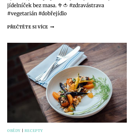
jídelníček bez masa. 🥦🍅 #zdravástrava
#vegetarián #dobřejídlo
ZDRAVÝ
PŘEČTĚTE SI VÍCE
VEGETARIÁNSKÝ
OBĚD:
PLNÝ
CHUTI
A
BAREV
OBĚDY
|
RECEPTY