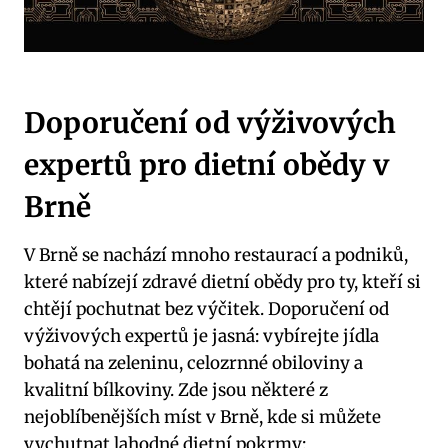
Doporučení od výživových
expertů pro dietní⁢ obědy v
Brně
V Brně se nachází mnoho restaurací a‌ podniků,
které nabízejí zdravé dietní obědy pro ty, kteří si
chtějí pochutnat bez výčitek. Doporučení od⁤
výživových ⁣expertů je jasná: vybírejte⁢ jídla
bohatá na zeleninu, celozrnné ⁣obiloviny a
kvalitní bílkoviny.‍ Zde jsou některé z
nejoblíbenějších míst v Brně, kde⁤ si můžete‌
vychutnat lahodné dietní pokrmy: