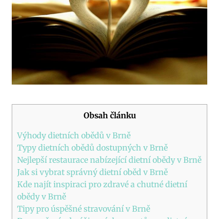
Obsah článku
Výhody dietních obědů v Brně
Typy dietních obědů dostupných v Brně
Nejlepší restaurace nabízející dietní obědy v ​Brně
Jak si vybrat správný dietní oběd v Brně
Kde najít inspiraci pro zdravé⁢ a⁣ chutné dietní
‍obědy v Brně
Tipy⁢ pro úspěšné stravování v Brně