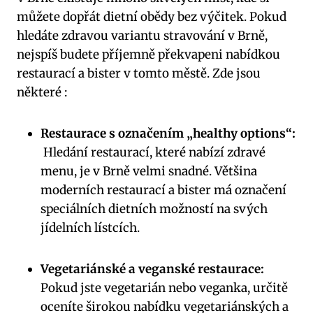
můžete dopřát dietní‌ obědy bez výčitek. ‍Pokud
hledáte zdravou​ variantu stravování v Brně,
nejspíš budete​ příjemně překvapeni nabídkou
restaurací a bister v tomto městě. Zde jsou
některé :
Restaurace‍ s označením⁣ „healthy‌ options“:
⁣ Hledání restaurací, které​ nabízí⁤ zdravé
menu, je v Brně velmi snadné. Většina ​
moderních restaurací a⁢ bister má označení
speciálních⁢ dietních ⁣možností⁢ na svých
jídelních lístcích.
Vegetariánské a veganské⁤ restaurace:
Pokud jste vegetarián nebo veganka, určitě⁢
oceníte širokou nabídku vegetariánských a