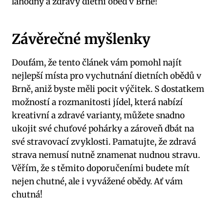
lahodný a zdravý⁤ dietní oběd v Brně!
Závěrečné myšlenky
Doufám, že tento článek⁣ vám pomohl najít
nejlepší místa pro vychutnání dietních obědů v
‌Brně, aniž byste‍ měli ‍pocit výčitek.‌ S dostatkem⁤
možností a rozmanitosti jídel,⁤ která nabízí⁢
kreativní a‌ zdravé varianty,​ můžete snadno
ukojit své chuťové pohárky a ⁤zároveň‌ dbát na
své stravovací ‌zvyklosti. Pamatujte, že zdravá
strava nemusí nutně znamenat nudnou ⁣stravu.
Věřím, že s těmito doporučeními budete mít
nejen chutné, ale i vyvážené obědy. Ať vám
chutná!