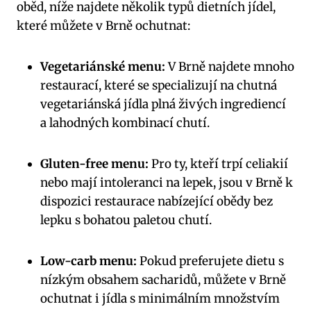
oběd, níže najdete ​několik typů dietních jídel,
které můžete v ⁣Brně ochutnat:
Vegetariánské menu:
V Brně​ najdete mnoho
restaurací, které se specializují na⁤ chutná
vegetariánská jídla​ plná živých‌ ingrediencí
‍a lahodných kombinací chutí.
Gluten-free menu:
Pro ty, kteří trpí celiakií
⁤nebo mají intoleranci na lepek, jsou v Brně k
dispozici⁣ restaurace nabízející obědy bez
lepku s bohatou paletou chutí.
Low-carb menu:
Pokud preferujete dietu s
nízkým obsahem‍ sacharidů, můžete v Brně
ochutnat i jídla s ‍minimálním množstvím