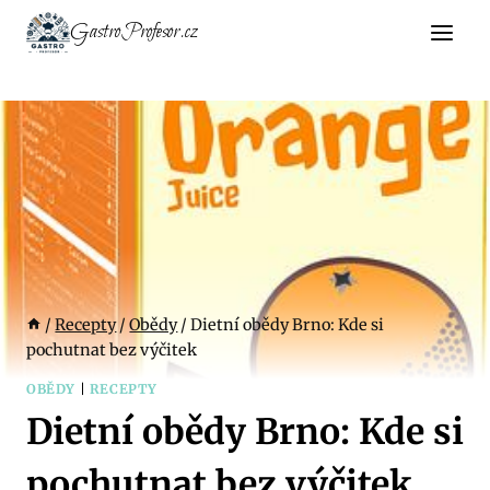
Přeskočit
GastroProfesor.cz
na
obsah
/
Recepty
/
Obědy
/
Dietní obědy Brno: Kde si
pochutnat bez výčitek
OBĚDY
|
RECEPTY
Dietní obědy Brno: Kde si
pochutnat bez výčitek