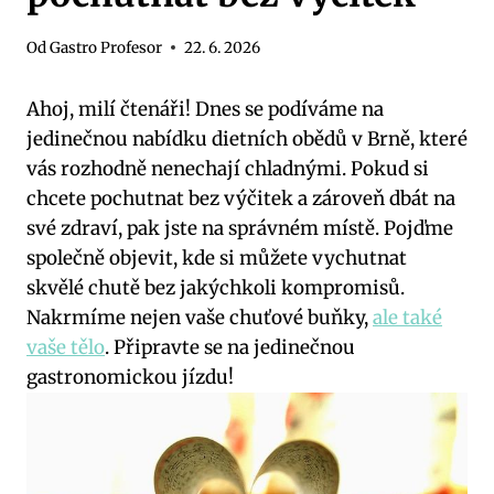
Od
Gastro Profesor
22. 6. 2026
Ahoj, milí čtenáři! ⁢Dnes se podíváme na
jedinečnou nabídku⁣ dietních ⁤obědů v Brně, které
vás ‌rozhodně nenechají chladnými. Pokud si
chcete pochutnat bez výčitek a zároveň dbát na
své zdraví, pak jste⁢ na správném místě. Pojďme
společně objevit, kde si můžete vychutnat
skvělé chutě bez ‌jakýchkoli kompromisů.
Nakrmíme ⁤nejen vaše⁢ chuťové buňky,
ale také
vaše tělo
. Připravte se na jedinečnou
gastronomickou jízdu!