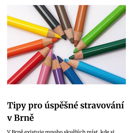
Tipy⁢ pro úspěšné stravování
v Brně
V Brně existuje mnoho⁢ skvělých míst, kde si