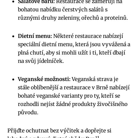
Salátové baru:
Restaurace se zaměřují na
bohatou nabídku čerstvých salátů s
různými druhy ⁤zeleniny, ořechů ‍a proteinů.
Dietní ⁣menu:
Některé restaurace⁤ nabízejí
speciální⁣ dietní menu, která jsou vyvážená a
plná chutí, aby si mohli užít ⁤i ti, kteří dbají
na svůj jídelníček.
Veganské možnosti:
Veganská strava je
stále oblíbenější a restaurace v Brně nabízejí
bohaté veganské‍ varianty pro ty, kteří se
rozhodli nejíst žádné produkty živočišného
původu.
Přijďte ochutnat bez ‌výčitek⁢ a dopřejte si