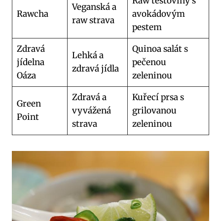
Raw těstoviny s
Veganská a
Rawcha
avokádovým
raw⁤ strava
pestem
Zdravá
Quinoa salát s
Lehká a
jídelna
pečenou
zdravá jídla
Oáza
zeleninou
Zdravá a
Kuřecí prsa s
Green
vyvážená
grilovanou
Point
strava
‌zeleninou