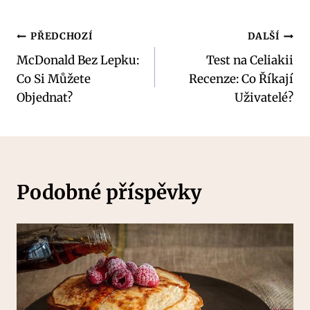
Navigace
PŘEDCHOZÍ
DALŠÍ
McDonald Bez Lepku:
Test na Celiakii
pro
Co Si Můžete
Recenze: Co Říkají
příspěvek
Objednat?
Uživatelé?
Podobné příspěvky