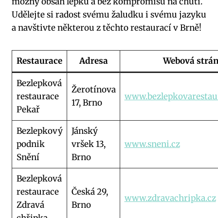
možný obsah lepku a bez kompromisů na chuti.
Udělejte si radost svému žaludku i svému jazyku
a navštivte některou z těchto restaurací v Brně!
Restaurace
Adresa
Webová strá
Bezlepková
Žerotínova
restaurace
www.bezlepkovarestau
17, Brno
Pekař
Bezlepkový
Jánský
podnik
vršek 13,
www.sneni.cz
Snění
Brno
Bezlepková
restaurace
Česká 29,
www.zdravachripka.cz
Zdravá
Brno
chřipka