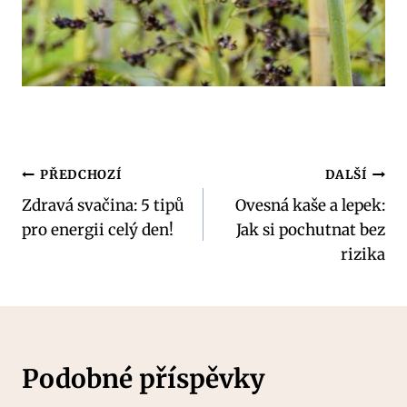
Navigace
PŘEDCHOZÍ
DALŠÍ
Zdravá svačina: 5 tipů
Ovesná kaše a lepek:
pro
pro energii celý den!
Jak si pochutnat bez
příspěvek
rizika
Podobné příspěvky