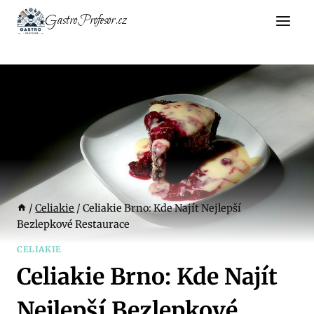
Přeskočit
GastroProfesor.cz
na
obsah
/
Celiakie
/
Celiakie Brno: Kde Najít Nejlepší
Bezlepkové Restaurace
CELIAKIE
Celiakie Brno: Kde Najít
Nejlepší Bezlepkové