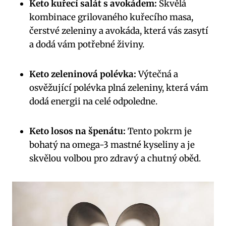
Keto kuřecí salát s avokádem:
Skvělá
kombinace grilovaného kuřecího masa,
čerstvé zeleniny a avokáda, která vás zasytí
a dodá vám potřebné živiny.
Keto ​zeleninová polévka:
⁢Výtečná a⁢
osvěžující ⁤polévka​ plná zeleniny, která vám
dodá energii na celé odpoledne.
Keto losos na špenátu:
Tento pokrm je
bohatý na omega-3 mastné kyseliny a je
skvělou volbou pro zdravý a chutný oběd.