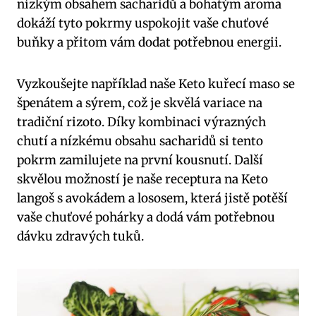
‍nízkým obsahem sacharidů a ⁣bohatým aroma
dokáží⁤ tyto pokrmy uspokojit ⁣vaše chuťové‌
buňky a přitom vám dodat potřebnou energii.
Vyzkoušejte například naše Keto⁤ kuřecí‌ maso se
špenátem a sýrem, což je skvělá variace ⁢na
tradiční‌ rizoto. Díky kombinaci výrazných
chutí a nízkému obsahu sacharidů si⁣ tento
pokrm‌ zamilujete na⁢ první kousnutí. Další
skvělou možností je naše‌ receptura na Keto
langoš s​ avokádem a lososem, která jistě potěší
vaše⁢ chuťové pohárky a dodá⁤ vám potřebnou
dávku zdravých tuků.