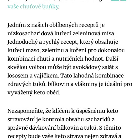
vaše‌ chuťové buňky
.
Jedním⁢ z našich oblíbených receptů je
nízkosacharidová​ kuřecí zeleninová mísa.
Jednoduchý a rychlý recept, který obsahuje
kuřecí maso,⁤ zeleninu a koření pro dokonalou
kombinaci⁢ chuti a ‌nutričních hodnot. Další
skvělou volbou ⁤může být avokádový salát s
lososem​ a vajíčkem. Tato lahodná kombinace
zdravých tuků, bílkovin a ⁣vlákniny je ideální pro
vyvážený keto oběd.
Nezapomeňte, že klíčem k úspěšnému keto
stravování je kontrola ⁣obsahu sacharidů a
správné dávkování bílkovin a tuků. S těmito
recepty bude vaše keto strava nejen zdravá a