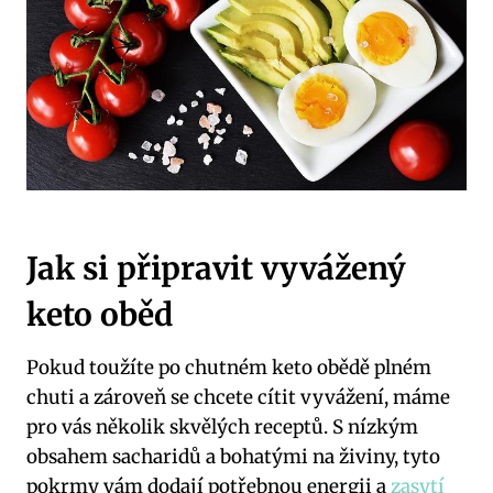
Jak si ‍připravit vyvážený
keto oběd
Pokud toužíte po chutném keto obědě plném‌
chuti ‌a zároveň se chcete cítit‌ vyvážení, máme⁤
pro vás ⁣několik ‍skvělých receptů. S nízkým
obsahem sacharidů a ⁣bohatými na živiny, tyto
pokrmy vám dodají potřebnou⁢ energii⁤ a
zasytí