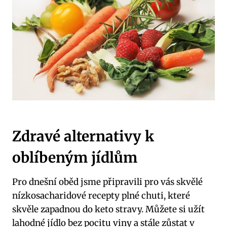
Zdravé alternativy k
oblíbeným jídlům
Pro dnešní oběd jsme připravili pro vás skvělé
⁤nízkosacharidové recepty plné chuti, které
skvěle zapadnou do keto⁤ stravy. Můžete ⁣si užít‍
lahodné jídlo bez pocitu viny a stále zůstat v⁣