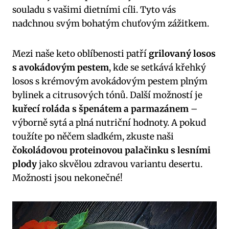
souladu s vašimi⁣ dietními cíli. Tyto vás
nadchnou svým bohatým ⁤chuťovým zážitkem.
Mezi naše keto oblíbenosti patří
grilovaný losos⁣
s avokádovým ​pestem
, ⁢kde se setkává křehký
losos s krémovým⁢ avokádovým pestem plným
⁤bylinek a citrusových tónů. Další možností je
kuřecí roláda s špenátem a‍ parmazánem
–
výborně ‌sytá⁣ a plná ⁣nutriční hodnoty. A⁢ pokud
toužíte po něčem sladkém, zkuste naši
čokoládovou proteinovou palačinku s lesními
plody
jako skvělou ⁣zdravou variantu‍ desertu.
Možnosti jsou nekonečné!