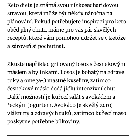
Keto dieta je známá svou⁢ nízkosacharidovou
stravou, která může být někdy náročná na
plánování. Pokud potřebujete ‍inspiraci pro keto
oběd plný chuti, máme pro vás pár skvělých
receptů,⁢ které vám‌ pomohou udržet ‌se v ketóze
a zároveň si pochutnat.
Zkuste například grilovaný losos s česnekovým
‌máslem⁣ a bylinkami. Losos ⁢je bohatý na zdravé
tuky a omega-3 mastné kyseliny, zatímco
česnekové máslo dodá ‌jídlu intenzivní chuť.
Další možností je⁣ kuřecí⁤ salát s avokádem ‌a
řeckým jogurtem. Avokádo je skvělý⁢ zdroj
vlákniny‌ a zdravých tuků, ​zatímco kuřecí maso
poskytne potřebné bílkoviny.