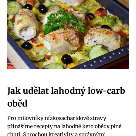
Jak udělat lahodný low-carb
oběd
Pro milovníky nízkosacharidové stravy
přinášíme recepty na ​lahodné ⁢keto obědy plné
chuti. S trochou kreativity​ a⁢ správnými