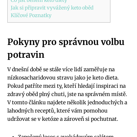
Jak si ‍připravit vyvážený keto oběd
Klíčové Poznatky
Pokyny pro správnou volbu
potravin
V ​dnešní době se stále​ více ‌lidí zaměřuje na
nízkosacharidovou stravu jako​ je keto dieta.
Pokud patříte mezi ty, kteří⁢ hledají inspiraci ​na
zdravý oběd plný chuti, jste na správném ⁤místě.
V ‌tomto článku najdete několik jednoduchých a
lahodných receptů, které vám pomohou
udržovat se v ketóze a zároveň si pochutnat.
Zapečený losos s avokádovým salátem