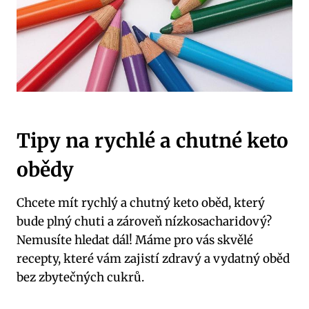
Tipy na rychlé ⁣a chutné keto
obědy
Chcete ‌mít rychlý a chutný keto oběd, který​
bude ‍plný chuti ⁢a zároveň⁣ nízkosacharidový?
Nemusíte hledat dál! Máme ⁣pro vás skvělé⁣
recepty, které vám⁤ zajistí zdravý a‍ vydatný⁢ oběd
bez zbytečných cukrů.