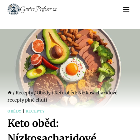
Přeskočit
GastroProfesor.cz
na
obsah
/
Recepty
/
Obědy
/
Keto oběd: Nízkosacharidové
recepty plné chuti
OBĚDY
|
RECEPTY
Keto oběd:
Nízkosacharidové