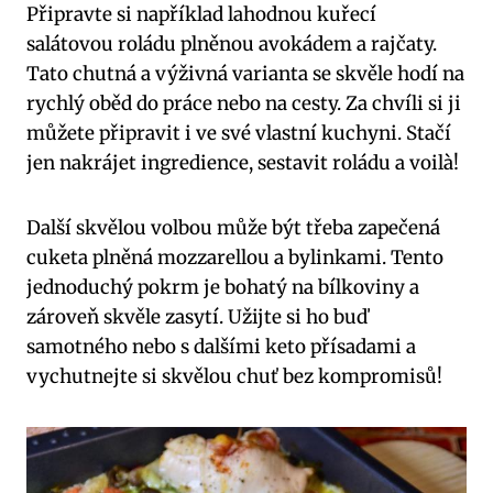
Připravte si⁢ například ‌lahodnou kuřecí
salátovou⁣ roládu plněnou avokádem⁢ a rajčaty.
Tato chutná a výživná‍ varianta se ⁣skvěle hodí‍ na
rychlý oběd do práce nebo na cesty. Za​ chvíli si ji
můžete připravit i‍ ve ‌své vlastní kuchyni. Stačí⁣
jen nakrájet ingredience,‍ sestavit roládu a voilà!
Další skvělou volbou‍ může ​být ⁤třeba zapečená
cuketa ⁤plněná mozzarellou‍ a bylinkami. Tento
jednoduchý pokrm je bohatý na bílkoviny a
zároveň ⁢skvěle zasytí. Užijte si ho buď
samotného​ nebo s dalšími keto přísadami a
vychutnejte si skvělou chuť bez ⁣kompromisů!