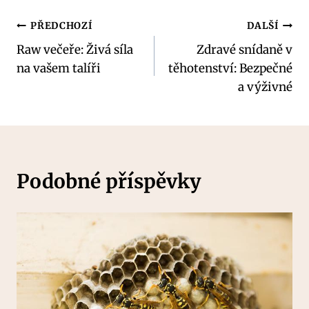
Navigace
PŘEDCHOZÍ
DALŠÍ
Raw večeře: Živá síla
Zdravé snídaně v
pro
na vašem talíři
těhotenství: Bezpečné
příspěvek
a výživné
Podobné příspěvky