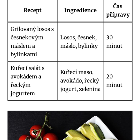
Čas
Recept
Ingredience
přípravy
Grilovaný losos s
česnekovým
Losos, česnek,
30
máslem a​
máslo,‌ bylinky
minut
bylinkami
Kuřecí salát s
Kuřecí ⁣maso,
avokádem a⁤
20
avokádo, řecký
řeckým
minut
jogurt, zelenina
jogurtem