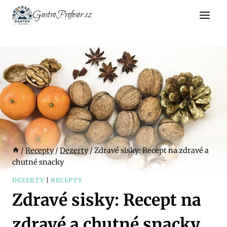
Přeskočit
GastroProfesor.cz
na
obsah
/
Recepty
/
Dezerty
/
Zdravé sisky: Recept na zdravé a
chutné snacky
DEZERTY
|
RECEPTY
Zdravé sisky: Recept na
zdravé a chutné snacky