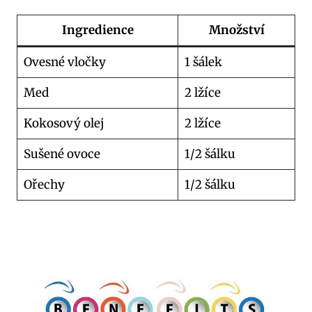
Ingredience
Množství
Ovesné vločky
1 šálek
Med
2 lžíce
Kokosový olej
2 lžíce
Sušené ovoce
1/2 šálku
Ořechy
1/2 šálku