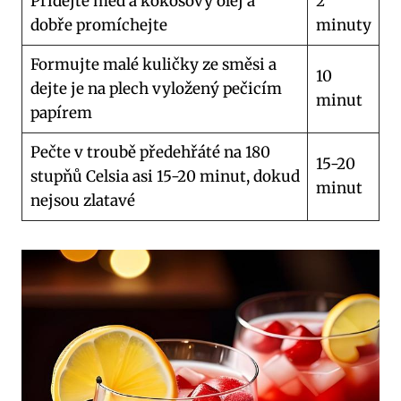
Přidejte med a kokosový olej a
2
dobře promíchejte
minuty
Formujte malé kuličky ze směsi a
10
dejte je na plech vyložený pečicím
minut
papírem
Pečte v troubě předehřáté na 180
15-20
stupňů Celsia asi 15-20 minut, dokud
minut
nejsou zlatavé