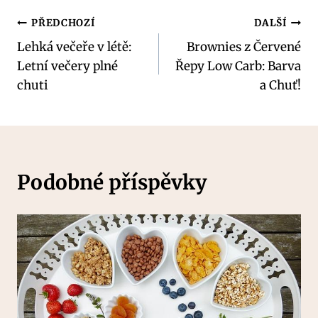
Navigace
PŘEDCHOZÍ
DALŠÍ
Lehká večeře v létě:
Brownies z Červené
pro
Letní večery plné
Řepy Low Carb: Barva
příspěvek
chuti
a Chuť!
Podobné příspěvky