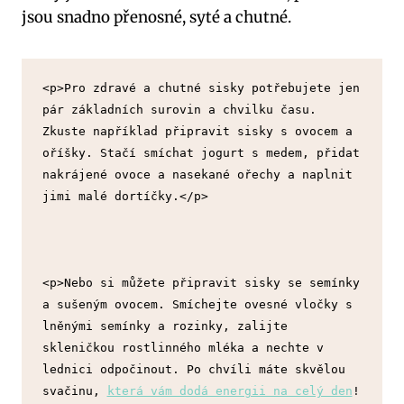
jsou snadno přenosné, syté a chutné.
<p>Pro zdravé a chutné sisky potřebujete jen 
pár základních surovin a chvilku času. 
Zkuste například připravit sisky s ovocem a 
oříšky. Stačí smíchat jogurt s medem, přidat 
nakrájené ovoce a nasekané ořechy a naplnit 
jimi malé dortíčky.</p>
<p>Nebo si můžete připravit sisky se semínky 
a sušeným ovocem. Smíchejte ovesné vločky s 
lněnými semínky a rozinky, zalijte 
skleničkou rostlinného mléka a nechte v 
lednici odpočinout. Po chvíli máte skvělou 
svačinu, 
která vám dodá energii na celý den
!