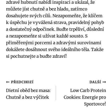
zdravé hubnutí nabídl inspiraci a ukázal, že
můžete jíst chutně a bez hladu, zatímco
dosahujete svých cílů. Nezapomeňte, že klíčem
k úspěchu je vyvážená strava, pravidelný pohyb
a dostatečný odpočinek. Buďte trpěliví, důslední
a nezapomeňte si užívat každé sousto. S
přiměřenými porcemi a zdravými surovinami
dokážete dosáhnout svého ideálního těla. Takže
si pochutnejte a buďte zdraví!
Navigace
PŘEDCHOZÍ
DALŠÍ
Dietní oběd bez masa:
Low Carb Protein
pro
Chutně a bez výčitek
Cookies: Energie pro
příspěvek
Sportovce!