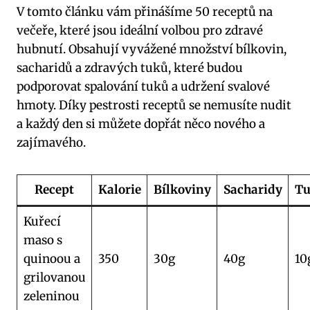
V tomto článku vám přinášíme 50 receptů na
večeře, které jsou ideální volbou pro zdravé
hubnutí. Obsahují vyvážené množství bílkovin,
sacharidů a zdravých tuků, které budou
podporovat spalování tuků a udržení svalové
hmoty. Díky pestrosti receptů se nemusíte nudit
a každý den si můžete dopřát něco nového a
zajímavého.
Recept
Kalorie
Bílkoviny
Sacharidy
Tu
Kuřecí
maso s
quinoou a
350
30g
40g
10
grilovanou
zeleninou