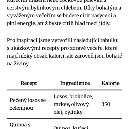
čerstvým bylinkovým chlebem. Díky bohatým a
vyváženým večeřím se budete cítit nasycení a
plní energie, aniž byste cítili hlad mezi jídly.
Pro inspiraci jsme vytvořili následující tabulku
s ukázkovými recepty pro zdravé večeře, které
mají nízký obsah kalorií, ale zároveň jsou bohaté
na živiny.
Recept
Ingredience
Kalorie
Losos, brokolice,
Pečený losos se
mrkev, olivový
350
zeleninou
olej, bylinky
Quinoa s
Quinoa, kuřecí