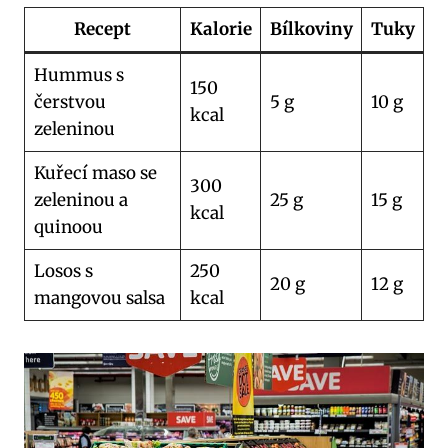
Recept
Kalorie
Bílkoviny
Tuky
Hummus s
150
čerstvou
5 g
10 g
kcal
zeleninou
Kuřecí maso se
300
zeleninou a
25 g
15 g
kcal
quinoou
Losos s
250
20 g
12 g
mangovou salsa
kcal