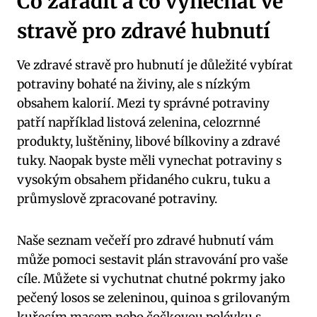
Co zařadit a co vynechat ve
stravě pro zdravé hubnutí
Ve zdravé stravě pro hubnutí je důležité vybírat
potraviny bohaté na živiny, ale s nízkým
obsahem kalorií. Mezi ty správné potraviny
patří například listová zelenina, celozrnné
produkty, luštěniny, libové bílkoviny a zdravé
tuky. Naopak byste měli vynechat potraviny s
vysokým obsahem přidaného cukru, tuku a
průmyslově zpracované potraviny.
Naše seznam večeří pro zdravé hubnutí vám
může pomoci sestavit plán stravování pro vaše
cíle. Můžete si vychutnat chutné pokrmy jako
pečený losos se zeleninou, quinoa s grilovaným
kuřecím masem nebo čočkovou polévku s