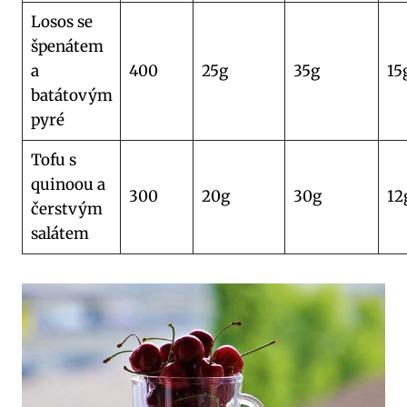
Losos se
špenátem
a
400
25g
35g
15
batátovým
pyré
Tofu s
quinoou a
300
20g
30g
12
čerstvým
salátem