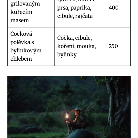
grilovaným
prsa, paprika,
400
kuřecím
cibule, rajčata
masem
Čočková
Čočka, cibule,
polévka s
koření, mouka,
250
bylinkovým
bylinky
chlebem