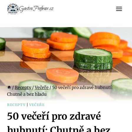
Přeskočit
GastroProfesor.cz
na
obsah
/
Recepty
/
Večeře
/
50 večeří pro zdravé hubnutí:
Chutně a bez hladu
RECEPTY
|
VEČEŘE
50 večeří pro zdravé
hubnutí: Chutně a bez