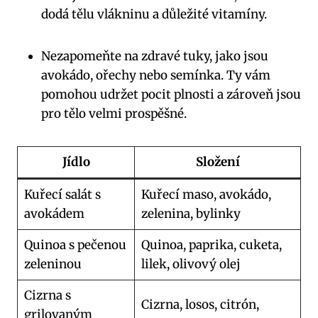
dodá tělu vlákninu a důležité vitamíny.
Nezapomeňte na zdravé tuky, jako jsou
avokádo, ořechy nebo semínka. Ty vám
pomohou udržet pocit plnosti a zároveň jsou
pro tělo velmi prospěšné.
Jídlo
Složení
Kuřecí salát s
Kuřecí maso, avokádo,
avokádem
zelenina, bylinky
Quinoa s pečenou
Quinoa, paprika, cuketa,
zeleninou
lilek, olivový olej
Cizrna s
Cizrna, losos, citrón,
grilovaným