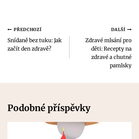
Navigace
PŘEDCHOZÍ
DALŠÍ
Snídaně bez tuku: Jak
Zdravé mlsání pro
pro
začít den zdravě?
děti: Recepty na
příspěvek
zdravé a chutné
pamlsky
Podobné příspěvky