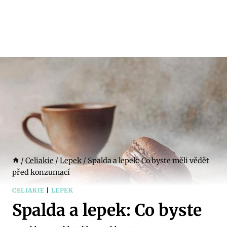
/
Celiakie
/
Lepek
/
Spalda a lepek: Co byste měli vědět
před konzumací
CELIAKIE
|
LEPEK
Spalda a lepek: Co byste