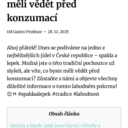
měli vědět před
konzumací
Od
Gastro Profesor
28. 12. 2025
Ahoj přátelé! Dnes se podíváme na jedno z
nejběžnějších jídel v České republice – spalda a
lepek. Možná jste o této tradiční pochoutce už
slyšeli, ale víte, co byste měli vědět před
konzumací? Zůstaňte s námi a objevte všechny
důležité informace o tomto lahodném pokrmu!
😊🍴 #spaldaalepek #tradice #lahodnost
Obsah článku
Spalda a lepek: Jaké jsou hlavní výhody a