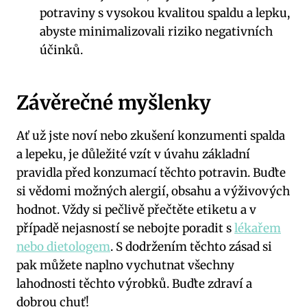
potraviny s vysokou kvalitou spaldu a lepku,
abyste minimalizovali riziko negativních
účinků.
Závěrečné myšlenky
Ať už jste noví nebo zkušení konzumenti spalda
a lepeku, je důležité vzít v úvahu základní
pravidla před konzumací těchto potravin. Buďte
si vědomi možných alergií, obsahu a výživových
hodnot. Vždy si pečlivě přečtěte etiketu a v
případě nejasností se nebojte poradit s
lékařem
nebo dietologem
. S dodržením těchto zásad si
pak můžete naplno vychutnat všechny
lahodnosti těchto výrobků. Buďte zdraví a
dobrou chuť!