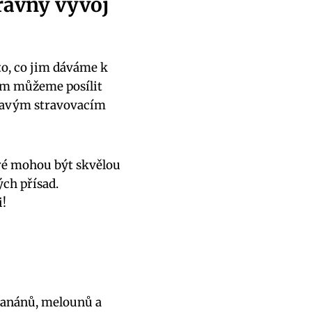
právný vývoj
 to, co jim dáváme k
ům můžeme posílit
dravým stravovacím
eré mohou být skvělou
ch přísad.
i!
 banánů, melounů a