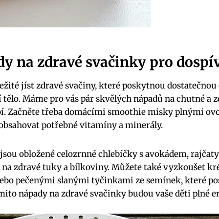
y na zdravé svačinky pro dospív
ležité jíst zdravé svačiny, které poskytnou dostatečnou 
cí tělo. Máme pro vás pár skvělých nápadů na chutné a z
líbí. Začněte třeba domácími smoothie misky plnými ovo
obsahovat potřebné vitamíny a minerály.
 jsou obložené celozrnné chlebíčky s avokádem, rajčaty
é na zdravé tuky a bílkoviny. Můžete také vyzkoušet
nebo pečenými slanými tyčinkami ze semínek, které p
mito nápady na zdravé svačinky budou vaše děti plné en