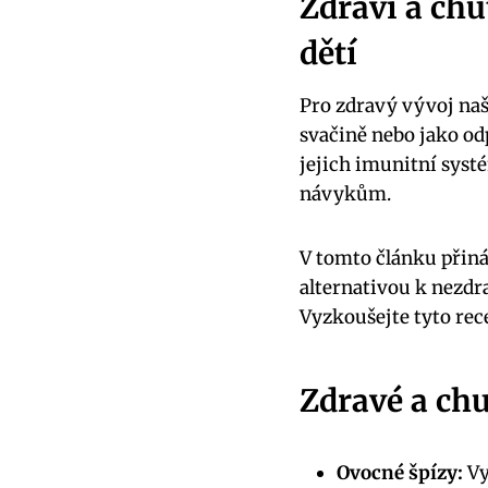
Zdraví a chu
dětí
Pro zdravý vývoj naši
svačině nebo jako o
jejich imunitní syst
návykům.
V tomto článku přiná
alternativou k nezd
Vyzkoušejte tyto rec
Zdravé a chu
Ovocné špízy:
Vy