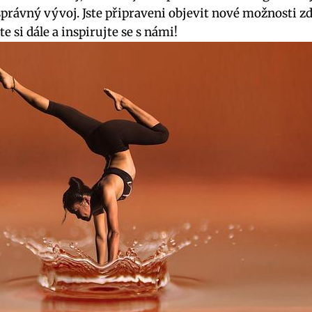
správný vývoj. Jste připraveni objevit nové možnosti z
te si dále a inspirujte se s námi!