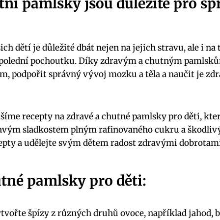
tní pamlsky jsou důležité pro s
ch dětí je důležité dbát nejen na jejich stravu, ale i na
dpolední pochoutku. Díky zdravým a chutným pamlsk
ém, podpořit správný vývoj mozku a těla a naučit je z
šíme recepty na zdravé a chutné pamlsky pro děti, kt
ravým sladkostem plným rafinovaného cukru a škodlivý
epty a udělejte svým dětem radost zdravými dobrotam
tné pamlsky pro děti:
tvořte špízy z různých druhů ovoce, například jahod,