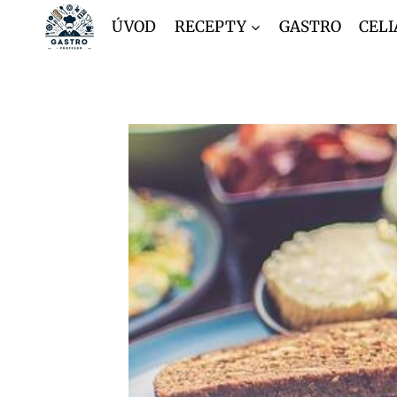
Přeskočit
ÚVOD
RECEPTY
GASTRO
CELI
na
obsah