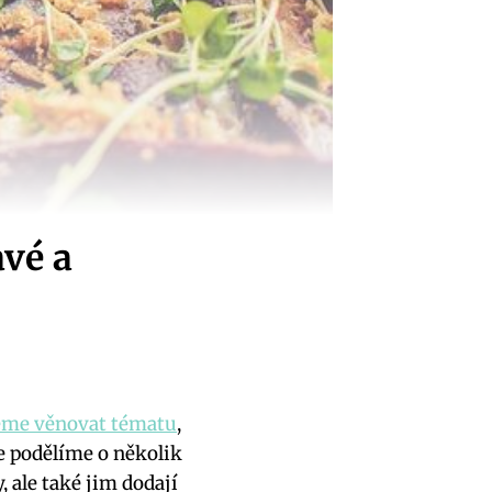
avé a
eme věnovat tématu
,
e podělíme o několik
 ale také jim dodají