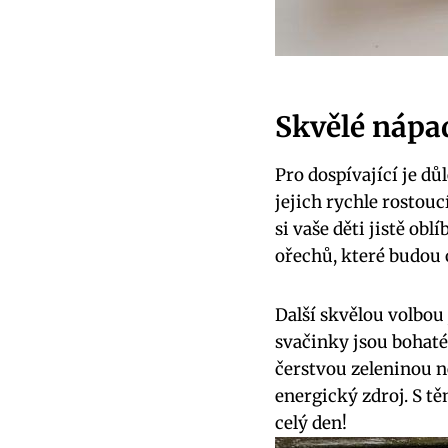
Skvělé nápad
Pro dospívající je dů
jejich rychle rostou
si vaše děti jistě ob
ořechů, které budou 
Další skvělou volbou
svačinky jsou bohat
čerstvou zeleninou 
energický zdroj. S tě
celý den!