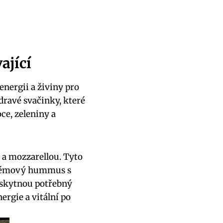
ající
energii a živiny pro
dravé svačinky, které
ce, zeleniny a
 a mozzarellou. Tyto
 krémový hummus s
oskytnou potřebný
ergie a vitální po