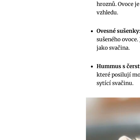
hroznů. Ovoce je
vzhledu.
Ovesné sušenky
sušeného ovoce. 
jako svačina.
Hummus s čerst
které posilují m
sytící svačinu.