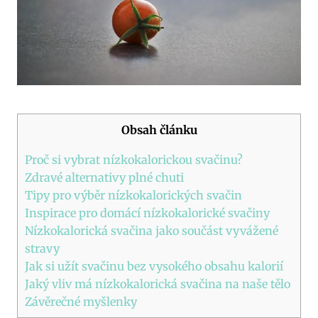
Obsah článku
Proč si vybrat nízkokalorickou svačinu?
Zdravé alternativy plné chuti
Tipy pro výběr nízkokalorických svačin
Inspirace pro domácí nízkokalorické svačiny
Nízkokalorická svačina jako součást vyvážené
stravy
Jak si užít svačinu bez vysokého obsahu kalorií
Jaký vliv má nízkokalorická svačina na naše tělo
Závěrečné myšlenky