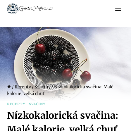
Přeskočit
GastroProfesor.cz
na
obsah
/
Recepty
/
Svačiny
/
Nízkokalorická svačina: Malé
kalorie, velká chuť
RECEPTY
|
SVAČINY
Nízkokalorická svačina:
Malé kalorie, velká chuť