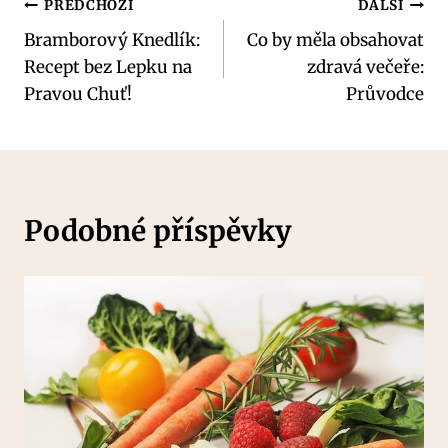
Navigace
PŘEDCHOZÍ
DALŠÍ
Bramborový Knedlík:
Co by měla obsahovat
pro
Recept bez Lepku na
zdravá večeře:
příspěvek
Pravou Chuť!
Průvodce
Podobné příspěvky