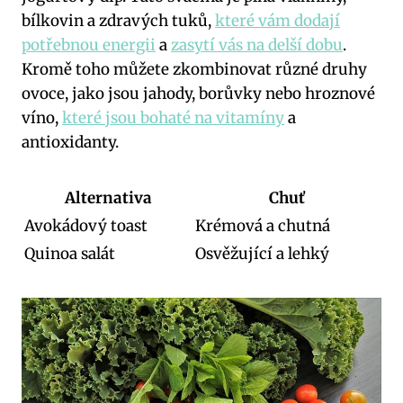
bílkovin a zdravých tuků,
které vám dodají
potřebnou energii
a
zasytí vás na delší dobu
.
Kromě toho můžete zkombinovat různé druhy
ovoce, jako jsou jahody, borůvky nebo hroznové
víno,
které jsou bohaté na vitamíny
a
antioxidanty.
Alternativa
Chuť
Avokádový toast
Krémová a chutná
Quinoa salát
Osvěžující a lehký