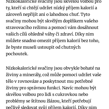
Nízkokalorické svačiny jsou skvělou volbou pro
ty, kteří si chtějí udržet nízký příjem kalorií a
zároveň nepřijít ani o lahodnou chuť. Tyto
svačiny mohou být skvělým doplňkem vašeho
stravovacího režimu a pomoci vám dosáhnout
vašich cílů ohledně váhy či zdraví. Díky nim
můžete snadno omezit příjem kalorií bez toho,
že byste museli ustoupit od chutných
pochoutek.
Nízkokalorické svačiny jsou obvykle bohaté na
živiny a minerály, což může pomoci udržet vaše
tělo v rovnováze a poskytnout mu potřebné
živiny pro správnou funkci. Navíc mohou být
skvělou volbou pro lidi s cukrovkou nebo
problémy se štítnou žlázou, kteří potřebují
pečlivě sledovat svůj příjem kalorií. Díky nim