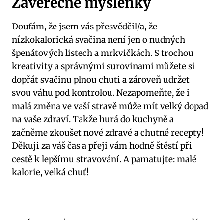
Závěrečné myšlenky
Doufám, že jsem vás přesvědčil/a, že
nízkokalorická svačina není jen o nudných
špenátových listech a mrkvičkách. S trochou
kreativity a správnými surovinami můžete si
dopřát svačinu plnou chuti a zároveň udržet
svou váhu pod kontrolou. Nezapomeňte, že i
malá změna ve vaší stravě může mít velký dopad
na vaše zdraví. Takže hurá do kuchyně a
začněme zkoušet nové zdravé a chutné recepty!
Děkuji za váš čas a přeji vám hodně štěstí při
cestě k lepšímu stravování. A pamatujte: malé
kalorie, velká chuť!