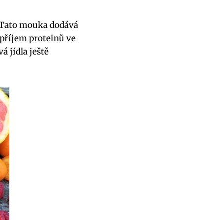
. Tato mouka dodává
t příjem proteinů ve
á jídla ještě