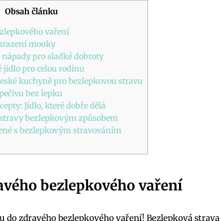
Obsah článku
zlepkového vaření
ahrazení mouky
 nápady pro sladké dobroty
jídlo pro celou rodinu
 české kuchyně pro bezlepkovou stravu
 pečivu bez lepku
epty: Jídlo, které dobře dělá
é stravy bezlepkovým způsobem
ené s bezlepkovým stravováním
avého bezlepkového vaření
u do zdravého bezlepkového vaření! Bezlepková strava s