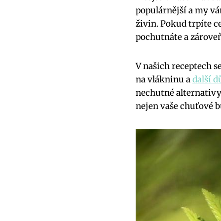
populárnější a my vá
živin. Pokud trpíte c
pochutnáte a zároveň
V našich receptech s
na vlákninu a
další 
nechutné alternativy
nejen vaše chuťové bu