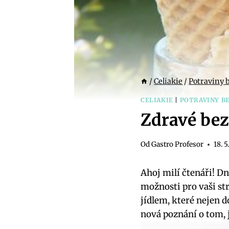
/
Celiakie
/
Potraviny 
CELIAKIE
|
POTRAVINY B
Zdravé bezl
Od
Gastro Profesor
18. 
Ahoj milí čtenáři! D
možnosti pro vaši s
jídlem, které nejen d
nová poznání o tom, ja