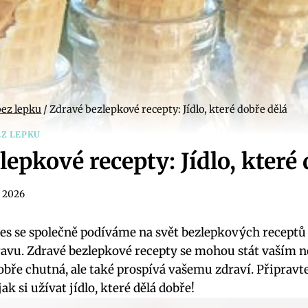
bez lepku
/
Zdravé bezlepkové recepty: Jídlo, které dobře dělá
EZ LEPKU
epkové recepty: Jídlo, které
5. 2026
nes se společně podíváme na svět bezlepkových receptů
travu. Zdravé bezlepkové recepty se mohou stát vaším
obře chutná, ale také prospívá vašemu zdraví. Připravte
k si užívat jídlo, které dělá dobře!