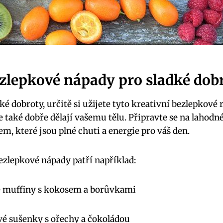
ezlepkové nápady pro sladké dob
é dobroty, určitě si užijete tyto kreativní bezlepkové 
le také dobře dělají vašemu tělu. Připravte se na lahodn
m, které jsou plné chuti a energie pro váš den.
ezlepkové nápady patří například:
é muffiny s kokosem a borůvkami
vé sušenky s ořechy a čokoládou