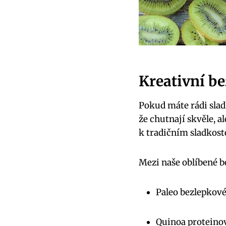
Kreativní b
Pokud máte rádi sladk
že chutnají skvěle, a
k tradičním sladkoste
Mezi naše oblíbené b
Paleo bezlepkov
Quinoa proteino