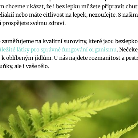
m chceme ukázat, že i bez lepku můžete připravit chutn
eliakií nebo máte citlivost na lepek, nezoufejte. S našim
 prospějete svému zdraví.
e zaměřujeme na kvalitní suroviny, které jsou bezlepk
důležité látky pro správné fungování organismu
. Nečeke
 k oblíbeným jídlům. U nás najdete rozmanitost a pestr
ňky, ale i vaše tělo.