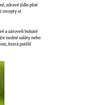
é, zdravé jídlo plné
i recepty si
ové a zároveň bohaté
jte nudné saláty nebo
ost, která potěší