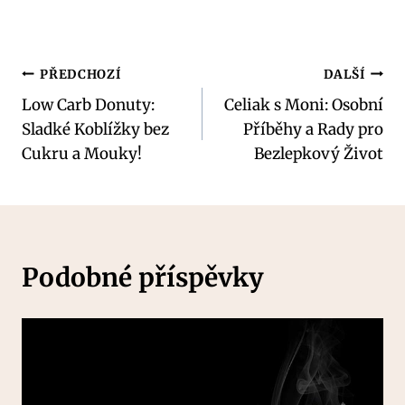
Navigace
PŘEDCHOZÍ
DALŠÍ
Low Carb Donuty:
Celiak s Moni: Osobní
pro
Sladké Koblížky bez
Příběhy a Rady pro
příspěvek
Cukru a Mouky!
Bezlepkový Život
Podobné příspěvky