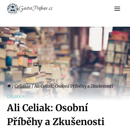
Přeskočit
GastroProfesor.cz
na
obsah
/
Celiakie
/
Ali Celiak: Osobní Příběhy a Zkušenosti
CELIAKIE
Ali Celiak: Osobní
Příběhy a Zkušenosti