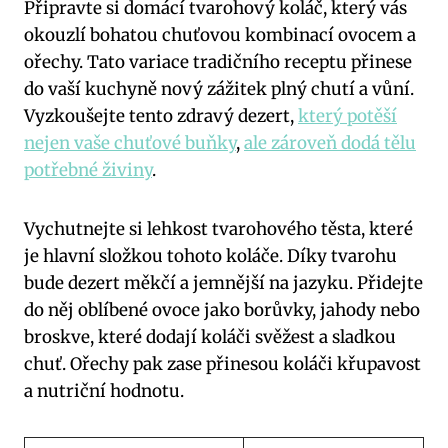
Připravte si domácí tvarohový koláč, který vás
okouzlí bohatou chuťovou kombinací ovocem a
ořechy. Tato variace tradičního receptu přinese
do vaší kuchyně nový zážitek plný chutí a vůní.
Vyzkoušejte tento zdravý dezert,
který potěší
nejen vaše chuťové buňky
,
ale zároveň dodá tělu
potřebné živiny
.
Vychutnejte si lehkost tvarohového těsta, které
je hlavní složkou tohoto koláče. Díky tvarohu
bude dezert měkčí a jemnější na jazyku. Přidejte
do něj oblíbené ovoce jako borůvky, jahody nebo
broskve, které dodají koláči svěžest a sladkou
chuť. Ořechy pak zase přinesou koláči křupavost
a nutriční hodnotu.