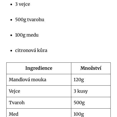
3 vejce
500g tvarohu
100g medu
citronová kůra
Ingredience
Množství
Mandlová mouka
120g
Vejce
3 kusy
Tvaroh
500g
Med
100g