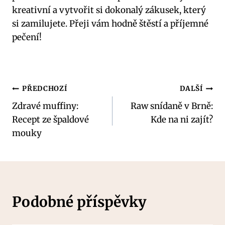
kreativní a vytvořit si dokonalý zákusek, který
si zamilujete. Přeji vám hodně štěstí a příjemné
pečení!
Navigace
PŘEDCHOZÍ
DALŠÍ
Zdravé muffiny:
Raw snídaně v Brně:
pro
Recept ze špaldové
Kde na ni zajít?
příspěvek
mouky
Podobné příspěvky