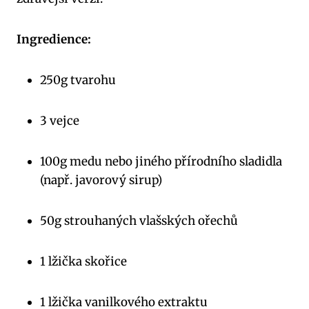
Ingredience:
250g tvarohu
3 vejce
100g medu nebo jiného přírodního sladidla
(např. javorový sirup)
50g strouhaných vlašských ořechů
1 lžička skořice
1 lžička vanilkového extraktu