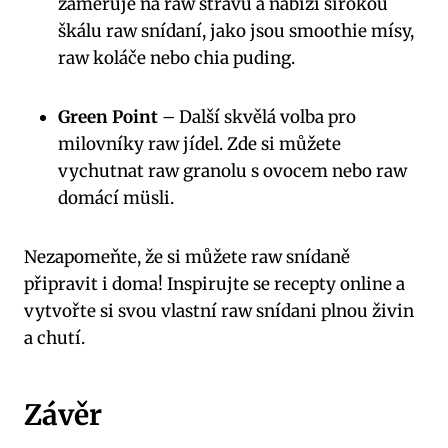
zaměřuje na raw stravu a nabízí širokou
škálu raw snídaní, jako jsou smoothie mísy,
raw koláče nebo chia puding.
Green Point
– Další skvělá volba pro
milovníky raw jídel. Zde si můžete
vychutnat raw granolu s ovocem nebo raw
domácí müsli.
Nezapomeňte, že si můžete raw snídaně
připravit i doma! Inspirujte se recepty online a
vytvořte si svou vlastní raw snídani plnou živin
a chutí.
Závěr