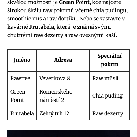
skvělou možností je
Green Point
, kde najdete
širokou škálu raw pokrmů včetně chia pudingů,
smoothie mís a raw dortíků. Nebo se zastavte v
kavárně
Frutabela
, která je známá svými
chutnými raw dezerty a raw ovesnými kaší.
Speciální
Jméno
Adresa
pokrm
Rawffee
Veverkova 8
Raw müsli
Green
Komenského
Chia puding
Point
náměstí 2
Frutabela
Zelný trh 12
Raw dezerty