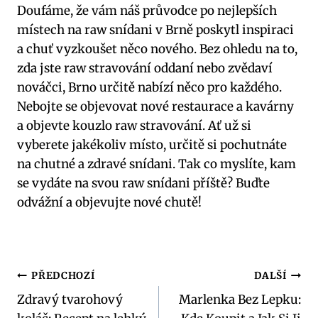
Doufáme, že vám náš průvodce po nejlepších
místech na raw snídani v Brně poskytl inspiraci
a chuť vyzkoušet něco nového. Bez ohledu na to,
zda jste raw stravování oddaní nebo zvědaví
nováčci, Brno určitě nabízí něco pro každého.
Nebojte se objevovat nové restaurace a kavárny
a objevte kouzlo raw stravování. Ať už si
vyberete jakékoliv místo, určitě si pochutnáte
na chutné a zdravé snídani. Tak co myslíte, kam
se vydáte na svou raw snídani příště? Buďte
odvážní a objevujte nové chutě!
Navigace
PŘEDCHOZÍ
DALŠÍ
Zdravý tvarohový
Marlenka Bez Lepku:
pro