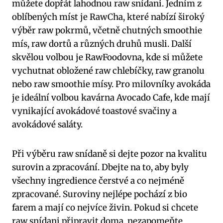
můžete dopřát lahodnou raw snídani. Jedním z
oblíbených míst je RawCha, které nabízí široký
výběr raw pokrmů, včetně chutných smoothie
mís, raw dortů a různých druhů musli. Další
skvělou volbou je RawFoodovna, kde si můžete
vychutnat obložené raw chlebíčky, raw granolu
nebo raw smoothie mísy. Pro milovníky avokáda
je ideální volbou kavárna Avocado Cafe, kde mají
vynikající avokádové toastové svačiny a
avokádové saláty.
Při výběru raw snídaně si dejte pozor na kvalitu
surovin a zpracování. Dbejte na to, aby byly
všechny ingredience čerstvé a co nejméně
zpracované. Suroviny nejlépe pochází z bio
farem a mají co nejvíce živin. Pokud si chcete
raw snídani připravit doma, nezapomeňte