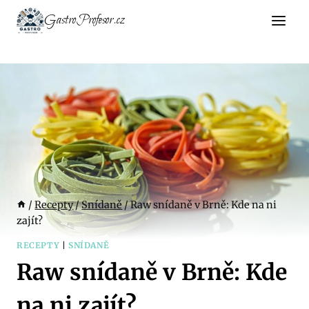
Přeskočit
GastroProfesor.cz
na
obsah
/
Recepty
/
Snídaně
/
Raw snídaně v Brně: Kde na ni
zajít?
RECEPTY
|
SNÍDANĚ
Raw snídaně v Brně: Kde
na ni zajít?