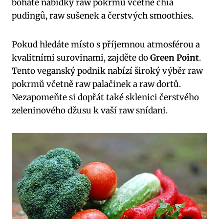
bohaté nabídky raw pokrmů včetně chia
pudingů, raw sušenek a čerstvých smoothies.
Pokud hledáte místo s příjemnou atmosférou a
kvalitními surovinami, zajděte do
Green Point
.
Tento veganský podnik nabízí široký výběr raw
pokrmů včetně raw palačinek a raw dortů.
Nezapomeňte si dopřát také sklenici čerstvého
zeleninového džusu k vaší raw snídani.