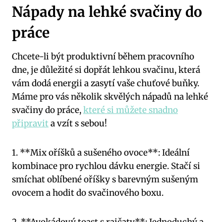
Nápady na lehké svačiny do
práce
Chcete-li být produktivní během pracovního
dne, je důležité si dopřát lehkou svačinu, která
vám dodá energii a zasytí vaše chuťové buňky.
Máme pro vás několik skvělých nápadů na lehké
svačiny do práce,
které si můžete snadno
připravit
a vzít s sebou!
1. **Mix oříšků a sušeného ovoce**: Ideální
kombinace pro rychlou dávku energie. Stačí si
smíchat oblíbené oříšky s barevným sušeným
ovocem a hodit do svačinového boxu.
2. **Avokádový toast s rajčaty**: Jednoduchý a