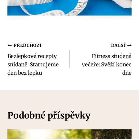
Navigace
PŘEDCHOZÍ
DALŠÍ
Bezlepkové recepty
Fitness studená
pro
snídaně: Startujeme
večeře: Svěží konec
příspěvek
den bez lepku
dne
Podobné příspěvky