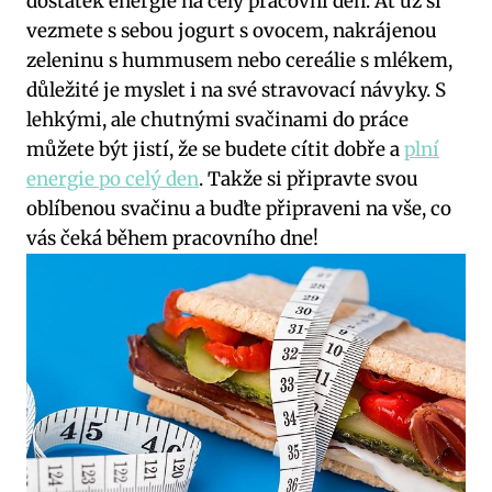
dostatek energie na celý pracovní den. Ať už si
vezmete s sebou jogurt s ovocem, nakrájenou
zeleninu s hummusem nebo cereálie s mlékem,
důležité je myslet i na své stravovací návyky. S
lehkými, ale chutnými svačinami do práce
můžete být jistí, že se budete cítit dobře a
plní
energie po celý den
. Takže si připravte svou
oblíbenou svačinu a buďte připraveni na vše, co
vás čeká během pracovního dne!