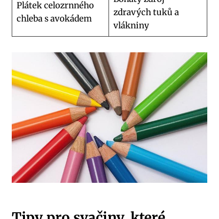
Plátek celozrnného
zdravých tuků a
chleba s avokádem
vlákniny
Tipy pro svačiny, které