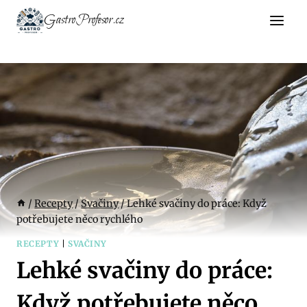
Přeskočit
GastroProfesor.cz
na
obsah
/
Recepty
/
Svačiny
/
Lehké svačiny do práce: Když
potřebujete něco rychlého
RECEPTY
|
SVAČINY
Lehké svačiny do práce:
Když potřebujete něco