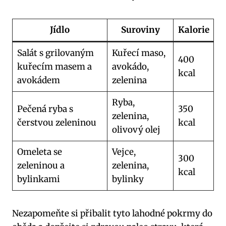
Jídlo
Suroviny
Kalorie
Salát s grilovaným
Kuřecí maso,
400‍
kuřecím masem ‍a
‍avokádo,
kcal
avokádem
zelenina
Ryba,
Pečená ryba s
350 ​
zelenina,
čerstvou zeleninou
kcal
‍olivový⁢ olej
Omeleta‌ se
Vejce,
300
zeleninou a
zelenina,
kcal
bylinkami
‍bylinky
Nezapomeňte si přibalit tyto lahodné pokrmy do