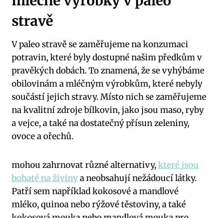
mléčné výrobky‍ v paleo
stravě
V ⁣paleo stravě se zaměřujeme na konzumaci
potravin, které byly dostupné našim předkům v
pravěkých dobách. To znamená, že se vyhýbáme
obilovinám a mléčným výrobkům, které nebyly
součástí jejich stravy. Místo nich se zaměřujeme
na kvalitní zdroje bílkovin, jako jsou maso,⁣ ryby
a vejce, a také na dostatečný⁤ přísun zeleniny,
ovoce a ořechů.
mohou ​zahrnovat různé alternativy,
které jsou
bohaté na živiny
a ⁢neobsahují nežádoucí látky.
Patří sem například kokosové a mandlové
mléko, ⁣quinoa nebo rýžové těstoviny, a také
kokosová mouka nebo mandlová‍ mouka pro⁢