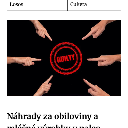
Losos
Cuketa
Náhrady ​za obiloviny⁤ a