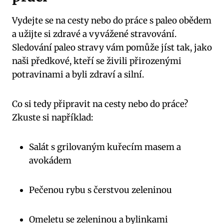
Vydejte⁤ se na cesty nebo do práce s paleo obědem
a⁣ užijte si zdravé a vyvážené stravování. ​
Sledování paleo stravy⁢ vám ‌pomůže jíst tak, jako
naši⁢ předkové, kteří se živili přirozenými
potravinami a byli zdraví a silní.
Co si tedy ‌připravit⁣ na cesty nebo do práce?
Zkuste si⁢ například:
Salát s grilovaným‌ kuřecím masem a
avokádem
Pečenou rybu s ⁢čerstvou ​zeleninou
Omeletu se zeleninou ⁤a bylinkami