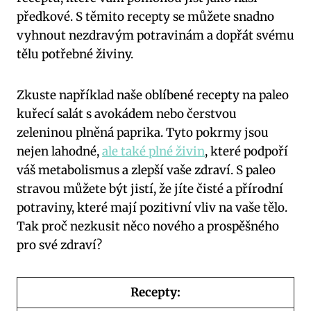
předkové. S těmito recepty se můžete ‌snadno
vyhnout ⁤nezdravým potravinám a dopřát svému
tělu potřebné ⁢živiny.
Zkuste⁢ například naše ‌oblíbené recepty na paleo
kuřecí salát s avokádem nebo čerstvou
zeleninou plněná paprika. Tyto pokrmy jsou
nejen lahodné,
ale také plné živin
, ‍které podpoří
⁤váš metabolismus a zlepší ⁤vaše⁤ zdraví. S paleo
stravou můžete být jistí, že jíte čisté a přírodní
potraviny,⁣ které mají pozitivní vliv na ‍vaše tělo.
Tak proč nezkusit něco nového⁣ a prospěšného
pro své zdraví?
Recepty: