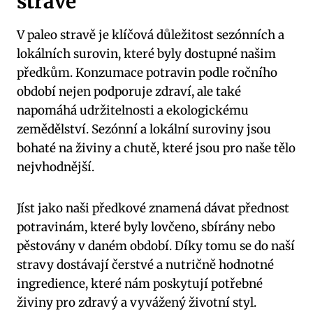
stravě
V ​paleo stravě je klíčová důležitost sezónních ‌a
lokálních⁤ surovin, které byly dostupné našim
⁣předkům. Konzumace potravin podle‌ ročního⁤
období nejen podporuje​ zdraví, ale také
napomáhá udržitelnosti a ekologickému
zemědělství. Sezónní a lokální suroviny jsou
bohaté na živiny a chutě, které jsou pro naše tělo‌
nejvhodnější.
Jíst jako naši předkové znamená dávat přednost ​
potravinám, které byly lovčeno, sbírány nebo
pěstovány v daném období. Díky tomu⁢ se do naší
stravy dostávají čerstvé a nutričně hodnotné
ingredience, které nám poskytují potřebné
živiny pro zdravý a vyvážený životní styl.