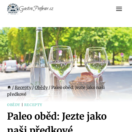
Přeskočit
GastroProfesor.cz
na
obsah
/
Recepty
/
Obědy
/
Paleo oběd: Jezte jako naši
předkové
OBĚDY
|
RECEPTY
Paleo oběd: Jezte jako
naši předkové