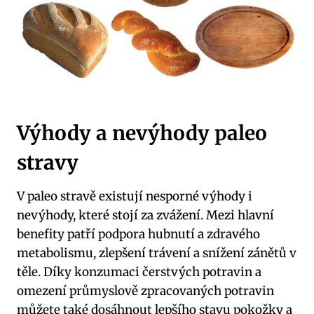
Výhody a‍ nevýhody paleo
stravy
V paleo stravě existují nesporné výhody i
nevýhody,​ které ⁢stojí za zvážení. Mezi hlavní
benefity patří‌ podpora hubnutí a zdravého
metabolismu, zlepšení trávení a snížení zánětů v
těle. Díky konzumaci čerstvých potravin a
omezení průmyslově zpracovaných potravin
můžete ‌také dosáhnout⁢ lepšího stavu‌ pokožky⁢ a