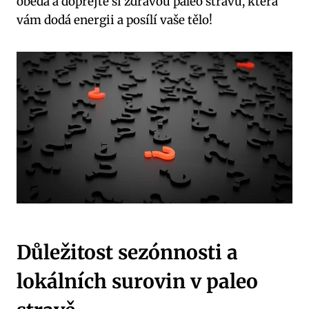
oběda​ a dopřejte si zdravou⁤ paleo stravu, která
vám⁢ dodá ‍energii a posílí vaše tělo!
Důležitost sezónnosti a
lokálních surovin v paleo