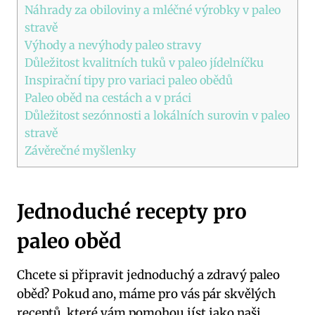
Náhrady ​za obiloviny⁤ a mléčné výrobky‍ v paleo
stravě
Výhody a‍ nevýhody paleo stravy
Důležitost kvalitních tuků v paleo jídelníčku
Inspirační tipy pro ​variaci paleo obědů
Paleo oběd na cestách a v práci
Důležitost sezónnosti a lokálních surovin v paleo
stravě
Závěrečné myšlenky
Jednoduché recepty⁣ pro
paleo oběd
Chcete si⁤ připravit jednoduchý a zdravý⁤ paleo
oběd? Pokud ano,‌ máme pro vás pár ⁣skvělých
receptů, které vám pomohou jíst ⁢jako naši