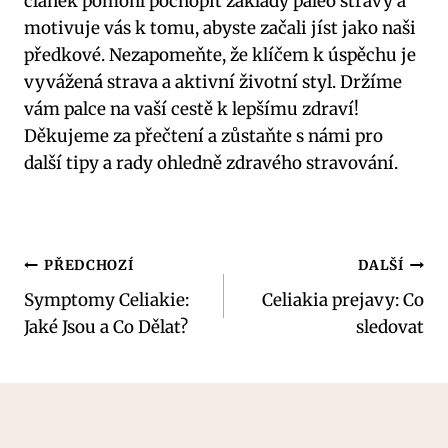
článek pomohl pochopit základy paleo stravy a
motivuje vás k tomu, abyste začali jíst jako naši
předkové.‍ Nezapomeňte, že klíčem k ‍úspěchu je
vyvážená strava a aktivní životní styl. Držíme
vám palce na vaší cestě ⁣k lepšímu zdraví!
Děkujeme za přečtení a zůstaňte s námi pro​
další tipy a rady⁣ ohledně zdravého stravování.
Navigace
PŘEDCHOZÍ
DALŠÍ
Symptomy Celiakie:
Celiakia prejavy: Co
pro
Jaké Jsou a Co Dělat?
sledovat
příspěvek