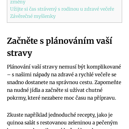
změny
Užijte si čas strávený s rodinou u zdravé ⁢večeře
Závěrečné myšlenky
Začněte s plánováním vaší
stravy
Plánování ⁣vaší stravy nemusí ‍být komplikované
– s našimi nápady na zdravé a rychlé večeře se
snadno dostanete ‍na ⁣správnou cestu. Zapomeňte
na ​nudné jídla a začněte⁤ si užívat⁣ chutné
⁤pokrmy, které nezabere moc času na přípravu.
Zkuste ⁣například jednoduché recepty, jako je
quinoa salát s restovanou⁣ zeleninou⁢ a pečeným