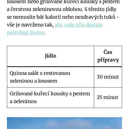
lososem nebo grilované kuřecí kousky s pestem
⁤a ​čerstvou ‌zeleninovou oblohou. S těmito jídly
se nemusíte bát kalorií nebo nezdravých tuků -‌
vše je navrženo tak,
aby vaše tělo dostalo
potřebné živiny
.
Čas
Jídlo
přípravy
Quinoa salát⁣ s restovanou
30 minut
zeleninou a ⁤lososem
Grilované kuřecí kousky s pestem
25 minut
a zeleninou