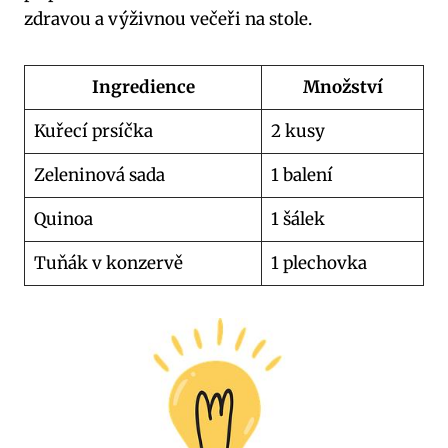
zdravou a výživnou večeři na stole.
Ingredience
Množství
Kuřecí prsíčka
2 kusy
Zeleninová sada
1 balení
Quinoa
1 šálek
Tuňák v konzervě
1 plechovka