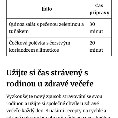
Čas
Jídlo
přípravy
Quinoa salát s pečenou⁤ zeleninou a ​
30
tuňákem
minut
Čočková⁤ polévka s​ čerstvým
20
koriandrem a⁤ limetkou
minut
Užijte si čas strávený s
rodinou u zdravé ⁢večeře
Vyzkoušejte nový ⁢způsob stravování ⁤se svou
rodinou a užijte si společné‍ chvíle u zdravé⁣
večeře ⁣každý den. S ⁤našimi recepty na rychlé a
zdravé pokrmy budete mít⁢ vždy po ruce skvělou