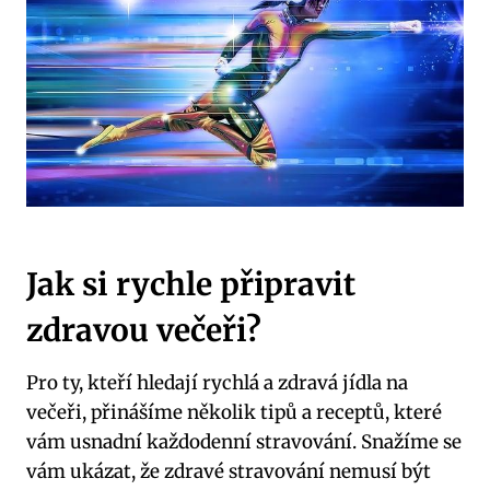
Jak si rychle připravit
zdravou večeři?
Pro ‌ty, kteří hledají rychlá a zdravá jídla⁤ na
⁢večeři, přinášíme několik tipů a‌ receptů, které
vám usnadní ​každodenní stravování. Snažíme se
⁤vám ukázat, že zdravé ​stravování nemusí ‍být