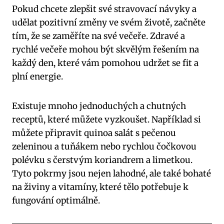
Pokud chcete zlepšit své stravovací návyky a
udělat pozitivní⁤ změny ve ‌svém životě, ‍začněte
tím, ‌že se zaměříte na své večeře. Zdravé a
rychlé večeře mohou být skvělým řešením ⁤na
každý den, které vám pomohou udržet se fit a
plní energie.
Existuje mnoho jednoduchých a ⁤chutných
receptů, které můžete‍ vyzkoušet. ⁢Například si‍
můžete ⁣připravit quinoa ⁢salát​ s pečenou
zeleninou‍ a‍ tuňákem ⁣nebo rychlou čočkovou
polévku s čerstvým⁢ koriandrem a limetkou.
Tyto pokrmy jsou nejen ‍lahodné, ale také ‌bohaté
​na živiny a vitamíny, které tělo‍ potřebuje⁤ k
fungování optimálně.