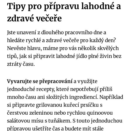
Tipy pro‍ přípravu lahodné⁤ a‍
zdravé večeře
Jste ‌unavení z dlouhého pracovního dne a
hledáte rychlé a zdravé večeře pro každý ‌den?
‌Nevěste hlavu, máme pro vás ‌několik skvělých
tipů, jak si připravit lahodné jídlo ⁢plné živin ‌bez
ztráty času.
Vyvarujte se přepracování
a využijte
‍jednoduché​ recepty,​ které nepotřebují příliš
mnoho času ani složitých ingrediencí. ⁤Například
si připravte grilovanou kuřecí prsíčku s
čerstvou zeleninou⁣ nebo rychlou quinoovou
salátovou mísu s tuňákem. S touto jednoduchou
přípravou ⁢ušetříte čas a budete‌ mít stále