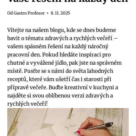
Od
Gastro Profesor
8. 11. 2025
Vítejte na našem blogu,⁣ kde se dnes budeme
bavit o tématu zdravých a rychlých večeří –
vašem spásném řešení na každý náročný
pracovní den. Pokud⁣ hledáte‌ inspiraci pro
⁢chutné a vyvážené jídlo,⁤ pak⁢ jste ‌na správném
místě. Pusťte se s námi do světa lahodných
receptů, které vám⁢ ušetří⁢ čas i starosti při
přípravě večeře. Buďte kreativní v kuchyni ⁤a
najděte si svou oblíbenou verzi zdravých a
rychlých večeří!