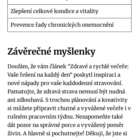
Zlepšení celkové kondice a vitality
Prevence řady chronických onemocnění
Závěrečné myšlenky
Doufám, ‍že vám ⁣článek ‍“Zdravé ⁤a rychlé večeře:
Vaše řešení na každý⁣ den“ poskytl inspiraci a‍
nové⁣ nápady pro⁤ vaše každodenní‌ stravování.⁣
Pamatujte, že zdravá strava nemusí být ⁣nudná
ani zdlouhavá.⁢ S trochou ⁣plánování ⁢a kreativity
si​ můžete připravit chutné a vyvážené večeře i v
rušném pracovním týdnu. Nezapomeňte také
dát pozor na správné ⁤porce a vyvážený poměr
živin. A hlavně si⁢ pochutnejte! Děkuji, ​že jste si