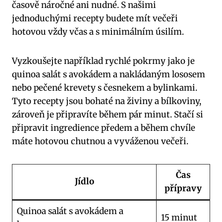
časově náročné ani nudné.⁣ S našimi
jednoduchými recepty budete mít ⁢večeři
hotovou vždy včas a s minimálním úsilím.
Vyzkoušejte​ například rychlé pokrmy jako je‍
quinoa ⁢salát s avokádem ⁣a nakládaným lososem
nebo pečené krevety⁢ s ‍česnekem a ​bylinkami.
Tyto recepty jsou bohaté na živiny a ‌bílkoviny,
zároveň je připravíte během pár minut. Stačí si
připravit ingredience předem a během chvíle
máte hotovou chutnou a vyváženou ⁢večeři.
Čas
Jídlo
⁣přípravy
Quinoa salát s ​avokádem a
15 minut