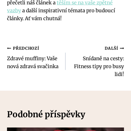
přečetli náš článek a
těším se na vaše zpětné
vazby
a další inspirativní témata pro budoucí⁣
články. Ať vám chutná!
Navigace
PŘEDCHOZÍ
DALŠÍ
Zdravé muffiny: Vaše
Snídaně na cesty:
pro
nová zdravá svačinka
Fitness tipy pro busy
příspěvek
lidi!
Podobné příspěvky