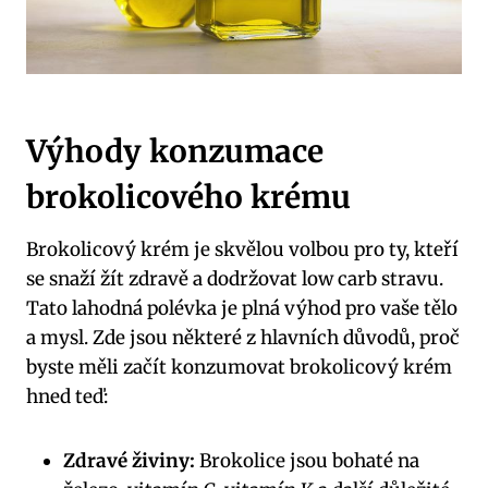
Výhody konzumace
brokolicového krému
Brokolicový krém je skvělou volbou pro ty, kteří
se snaží žít zdravě a dodržovat low carb stravu.
Tato lahodná polévka je plná výhod pro vaše tělo
a mysl. Zde jsou některé z hlavních důvodů, proč
byste měli začít konzumovat brokolicový krém
hned teď:
Zdravé živiny:
Brokolice jsou bohaté na