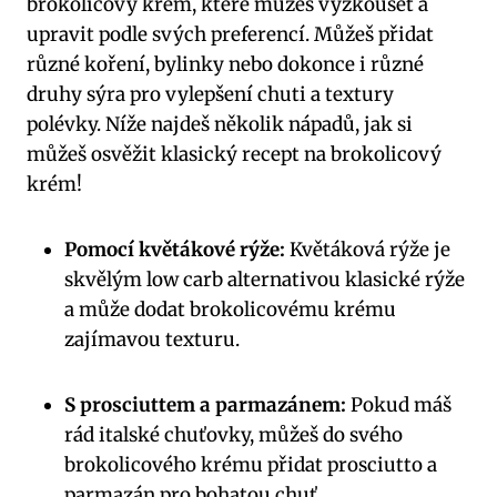
brokolicový krém, které můžeš vyzkoušet a
upravit podle svých preferencí. Můžeš přidat
různé koření, bylinky nebo dokonce i různé
druhy sýra pro vylepšení chuti a textury
polévky. Níže najdeš několik nápadů, jak si
můžeš osvěžit klasický recept na brokolicový
krém!
Pomocí květákové rýže:
Květáková rýže je
skvělým low carb alternativou klasické rýže
a může dodat brokolicovému krému
zajímavou texturu.
S prosciuttem a parmazánem:
Pokud máš
rád italské chuťovky, můžeš do svého
brokolicového krému přidat prosciutto a
parmazán pro bohatou chuť.