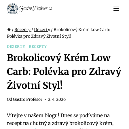
Přeskočit
GastroProfesor.cz
na
obsah
/
Recepty
/
Dezerty
/
Brokolicový Krém Low Carb:
Polévka pro Zdravý Životní Styl!
DEZERTY
|
RECEPTY
Brokolicový Krém Low
Carb: Polévka pro Zdravý
Životní Styl!
Od
Gastro Profesor
2. 4. 2026
Vítejte v našem blogu! Dnes se podíváme na
recept na chutný a zdravý brokolicový krém,