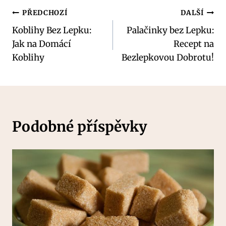
Navigace
PŘEDCHOZÍ
DALŠÍ
Koblihy Bez Lepku:
Palačinky bez Lepku:
pro
Jak na Domácí
Recept na
příspěvek
Koblihy
Bezlepkovou Dobrotu!
Podobné příspěvky