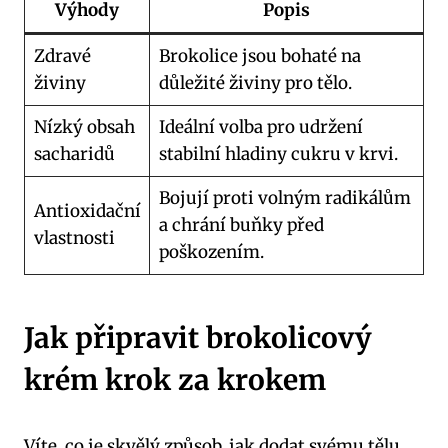
Výhody
Popis
Zdravé
Brokolice jsou bohaté na
živiny
důležité živiny pro tělo.
Nízký obsah
Ideální volba pro udržení
sacharidů
stabilní hladiny cukru v krvi.
Bojují proti volným radikálům
Antioxidační
a chrání buňky před
vlastnosti
poškozením.
Jak připravit brokolicový
krém krok za krokem
Víte, co je skvělý způsob, jak dodat svému tělu