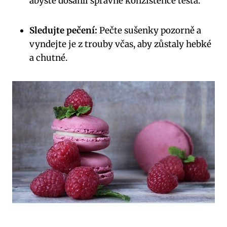
abyste dosáhli správné konzistence těsta.
Sledujte pečení:
Pečte sušenky pozorně a
vyndejte je z trouby včas, aby zůstaly hebké
a chutné.