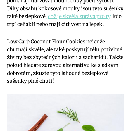
pomáhají udržovat dlouhodobý pocit sytosti.
Díky obsahu kokosové mouky jsou tyto sušenky
také bezlepkové,
což je skvělá zpráva pro ty
, kdo
trpí celiakií nebo mají citlivost na lepek.
Low Carb Coconut Flour Cookies nejenže
chutnají skvěle, ale také poskytují tělu potřebné
živiny bez zbytečných kalorií a sacharidů. Takže
pokud hledáte zdravou alternativu ke sladkým
dobrotám, zkuste tyto lahodné bezlepkové
sušenky plné chuti!