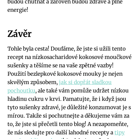
budou chutnat a zároveň budou zdravé a plné
energie!
Závěr
Tohle byla cesta! Doufáme, že jste si užili tento
recept na nízkosacharidové kokosové moučkové
sušenky a těšíme se na vaše zpětné vazby!
Použití bezlepkové kokosové mouky je nejen
skvělým způsobem,
jak si dopřát sladkou
pochoutku
, ale také vám pomůže udržet nízkou
hladinu cukru v krvi. Pamatujte, že i když jsou
tyto sušenky zdravé, je důležité konzumovat je s
mírou. Takže si pochutnejte a děkujeme vám za
to, že jste si přečetli tento blog! A nezapomeňte,
že nás sledujte pro další lahodné recepty a
tipy