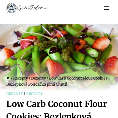
Přeskočit
GastroProfesor.cz
na
obsah
/
Recepty
/
Dezerty
/
Low Carb Coconut Flour Cookies:
Bezlepková Pojídačka plná Chuti!
DEZERTY
|
RECEPTY
Low Carb Coconut Flour
Cookies: Bezlepková