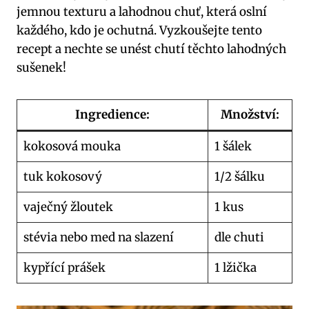
jemnou texturu a lahodnou chuť, která oslní
každého, kdo je ochutná. Vyzkoušejte tento
recept a nechte se unést chutí těchto lahodných
sušenek!
Ingredience:
Množství:
kokosová mouka
1 šálek
tuk kokosový
1/2 šálku
vaječný žloutek
1 kus
stévia nebo med na slazení
dle chuti
kypřící prášek
1 lžička