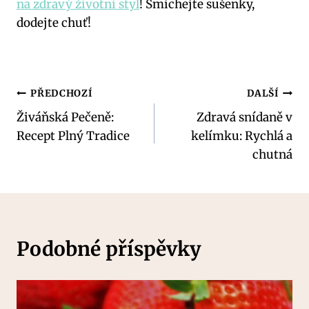
na zdravý životní styl
! Smíchejte sušenky,
dodejte chuť!
Navigace
PŘEDCHOZÍ
DALŠÍ
Živáňská Pečeně:
Zdravá snídaně v
pro
Recept Plný Tradice
kelímku: Rychlá a
příspěvek
chutná
Podobné příspěvky