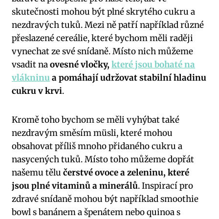
skutečnosti mohou být plné skrytého cukru a
nezdravých tuků. Mezi ně patří například různé
přeslazené cereálie, které bychom měli raději
vynechat ze své snídaně. Místo nich můžeme
vsadit na
ovesné vločky,
které jsou bohaté na
vlákninu
a pomáhají udržovat stabilní hladinu
cukru v krvi
.
Kromě toho bychom se měli vyhýbat také
nezdravým směsím müsli, které mohou
obsahovat příliš mnoho přidaného cukru a
nasycených tuků. Místo toho můžeme dopřát
našemu tělu
čerstvé ovoce a zeleninu, které
jsou plné vitaminů a minerálů
. Inspirací pro
zdravé snídaně mohou být například smoothie
bowl s banánem a špenátem nebo quinoa s