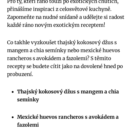
Pro ty, kteří ráno touží po exotických chutích,
přinášíme inspiraci z celosvětové kuchyně.
Zapomeňte na nudné snídaně a udělejte si radost
každé ráno novým exotickým receptem!
Co takhle vyzkoušet thajský kokosový džus s
mangem a chia semínky nebo mexické huevos
rancheros s avokádem a fazolemi? S těmito
recepty se budete cítit jako na dovolené hned po
probuzení.
Thajský kokosový džus s mangem a chia
semínky
Mexické huevos rancheros s avokádem a
fazolemi