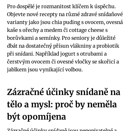
Pro dospělé je rozmanitost klíčem k úspěchu.
Objevte nové recepty na různé zdravé snídaňové
varianty jako jsou chia puding s ovocem, ovesná
kaše s ořechy a medem či cottage cheese s
borůvkami a semínky. Pro seniory je důležité
dbát na dostatečný přísun vlákniny a probiotik
při snídani. Například jogurt s otrubami a
čerstvým ovocem či ovesné vločky se skořicí a
jablkem jsou vynikající volbou.
Zázračné účinky snídaně na
tělo a mysl: proč by neměla
být opomíjena
Zázračné účinky snídaně jsou nepopiratelné a