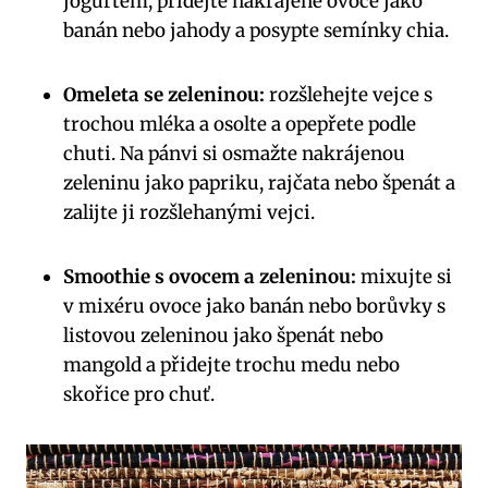
jogurtem, přidejte nakrájené ovoce jako
banán nebo jahody a posypte semínky chia.
Omeleta se zeleninou:
rozšlehejte vejce s
trochou mléka a osolte a opepřete podle
chuti. Na pánvi si osmažte nakrájenou
zeleninu jako papriku, rajčata nebo špenát a
zalijte ji rozšlehanými vejci.
Smoothie s ovocem a zeleninou:
mixujte si
v mixéru ovoce jako banán nebo borůvky s
listovou zeleninou jako špenát nebo
mangold a přidejte trochu medu nebo
skořice pro chuť.