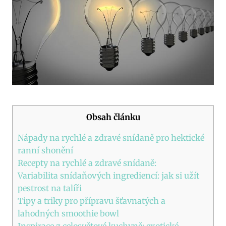
Obsah článku
Nápady na rychlé a zdravé snídaně pro hektické
ranní shonění
Recepty na rychlé a zdravé snídaně:
Variabilita snídaňových ingrediencí: jak si užít
pestrost na talíři
Tipy a triky pro přípravu šťavnatých a
lahodných smoothie bowl
Inspirace z celosvětové kuchyně: exotické