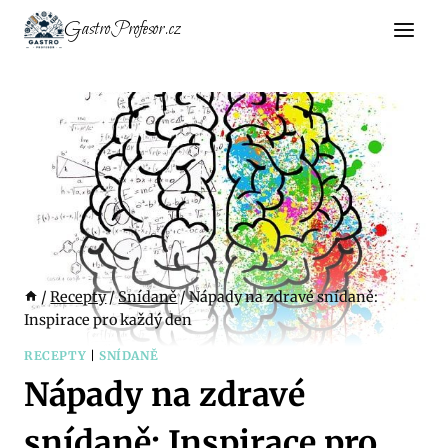
Přeskočit
GastroProfesor.cz
na
obsah
/
Recepty
/
Snídaně
/
Nápady na zdravé snídaně:
Inspirace pro každý den
RECEPTY
|
SNÍDANĚ
Nápady na zdravé
snídaně: Inspirace pro