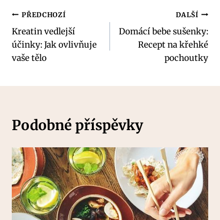
Navigace
PŘEDCHOZÍ
DALŠÍ
Kreatin vedlejší
Domácí bebe sušenky:
pro
účinky: Jak ovlivňuje
Recept na křehké
příspěvek
vaše tělo
pochoutky
Podobné příspěvky