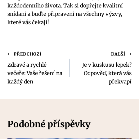
každodenního života. Tak si dopřejte kvalitní
snídani a buďte připraveni na všechny výzvy,
které vás čekají!
Navigace
PŘEDCHOZÍ
DALŠÍ
Zdravé a rychlé
Je v kuskusu lepek?
pro
večeře: Vaše řešení na
Odpověď, která vás
příspěvek
každý den
překvapí
Podobné příspěvky