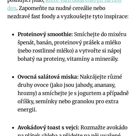
den
. Zapomeňte na nudné cereálie nebo
nezdravé fast foody a vyzkoušejte tyto inspirace:
Proteinový smoothie:
Smíchejte do mixéru
špenát, banán, proteinový prášek a mléko
(nebo rostlinné mléko) a vytvořte si nápoj
bohatý na proteiny, vitamíny a minerály.
Ovocná salátová miska:
Nakrájejte různé
druhy ovoce (jako jsou jahody, ananasy,
hrozny) a smíchejte je s jogurtem a případně
oříšky, semínky nebo granolou pro extra
energii.
Avokádový toast s vejci:
Rozmažte avokádo
na plátek chleba a přidejte na něj uvařené