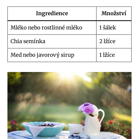
Ingredience
Množství
Mléko nebo rostlinné mléko
1 šálek
Chia semínka
2 lžíce
Med nebo javorový sirup
1 lžíce