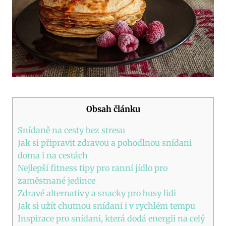
Obsah článku
Snídaně na cesty bez stresu
Jak si připravit zdravou a pohodlnou snídani
doma i na cestách
Nejlepší fitness tipy pro ranní jídlo pro
zaměstnané jedince
Zdravé alternativy a snacky pro busy lidi
Jak si užít chutnou snídani i v rychlém tempu
Inspirace pro snídani, která dodá energii na celý