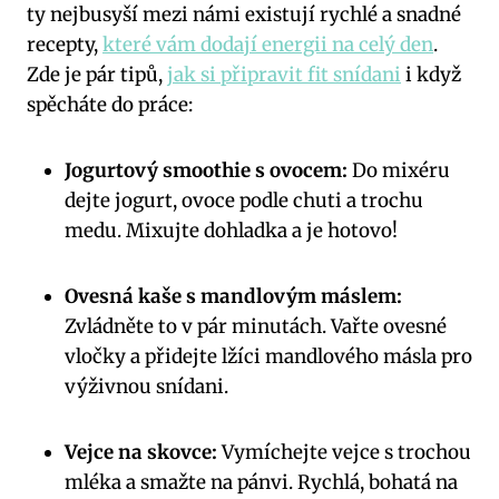
ty nejbusyší mezi námi existují rychlé a snadné
recepty,
které vám dodají energii na celý den
.
Zde je pár tipů,
jak si připravit fit snídani
i když
spěcháte do práce:
Jogurtový smoothie s ovocem:
Do mixéru
dejte jogurt, ovoce podle chuti a trochu
medu. Mixujte dohladka a je hotovo!
Ovesná kaše s mandlovým máslem:
Zvládněte to v pár minutách. Vařte ovesné
vločky a přidejte lžíci mandlového másla pro
výživnou snídani.
Vejce na skovce:
Vymíchejte vejce s trochou
mléka a smažte na pánvi. Rychlá, bohatá na