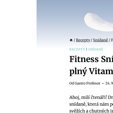
/
Recepty
/
Snídaně
/
F
RECEPTY
|
SNÍDANĚ
Fitness Sn
plný Vita
Od
Gastro Profesor
24. 
Ahoj, milí čtenáři! 
snídaně, která nám 
svěžích a chutných i