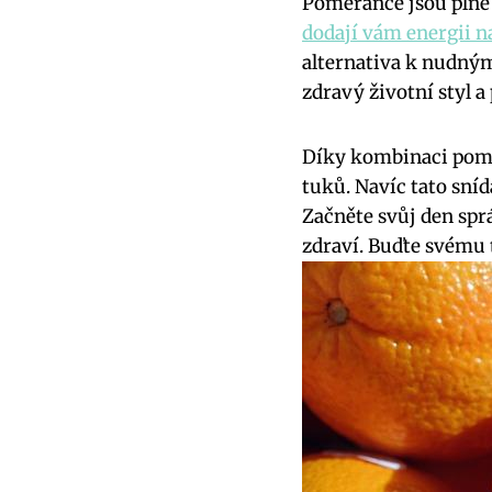
Pomeranče jsou plné 
dodají vám energii n
alternativa k nudným 
zdravý životní styl a 
Díky kombinaci pomer
tuků. Navíc tato sníd
Začněte svůj den spr
zdraví. Buďte svému 