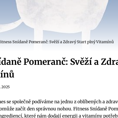
itness Snídaně Pomeranč: Svěží a Zdravý Start plný Vitamínů
ídaně Pomeranč: Svěží a Zdr
mínů
9. 2025
Dnes se společně podíváme na jednu z oblíbených a zdr
pomůže začít den správnou nohou. Fitness Snídaně Pom
ngrediencí, které nám dodají energii a vitamíny potř