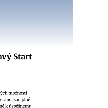
avý Start
avých možností
eranč jsou plné
ebné k úspěšnému