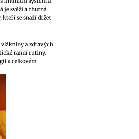
áš imunitní systém a
á je svěží a chutná
 kteří se snaží držet
, vlákniny a zdravých
tické ranní rutiny.
rgii a celkovém