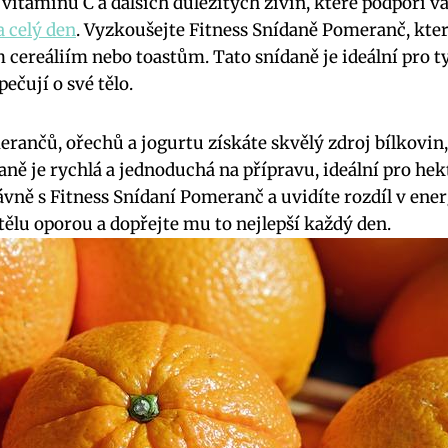
vitamínu C a dalších důležitých živin, které podpoří v
a celý den
. Vyzkoušejte Fitness Snídaně Pomeranč, kter
cereáliím nebo toastům. Tato snídaně je ideální pro ty,
pečují o své tělo.
ančů, ořechů a jogurtu získáte skvělý zdroj bílkovin
aně je rychlá a jednoduchá na přípravu, ideální pro hek
ávně s Fitness Snídaní Pomeranč a uvidíte rozdíl v ene
tělu oporou a dopřejte mu to nejlepší každý den.