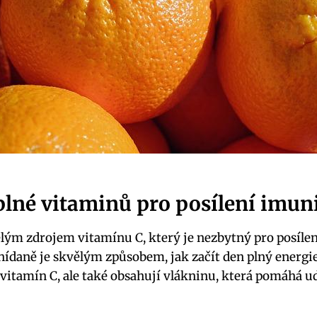
lné vitaminů pro posílení imun
ým zdrojem vitamínu C, který je nezbytný pro posílen
 snídaně je skvělým způsobem, jak začít den plný energi
 vitamín C, ale také obsahují vlákninu, která pomáhá u