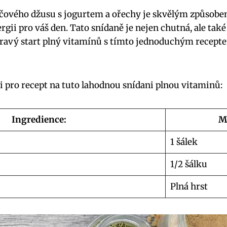
vého džusu s jogurtem a ořechy je skvělým způsobem
rgii pro váš den. Tato snídaně je nejen chutná, ale také
 zdravý start plný vitamínů s tímto jednoduchým rece
ci pro recept na tuto lahodnou snídani plnou vitaminů:
Ingredience:
M
1 šálek
1/2 šálku
Plná hrst