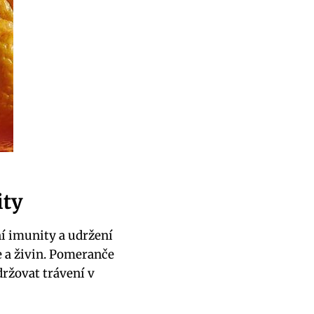
ity
í imunity a udržení
e a živin. Pomeranče
držovat trávení v