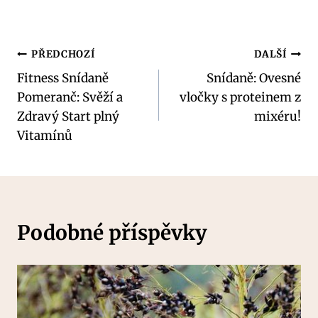
Navigace
PŘEDCHOZÍ
DALŠÍ
Fitness Snídaně
Snídaně: Ovesné
pro
Pomeranč: Svěží a
vločky s proteinem z
příspěvek
Zdravý Start plný
mixéru!
Vitamínů
Podobné příspěvky