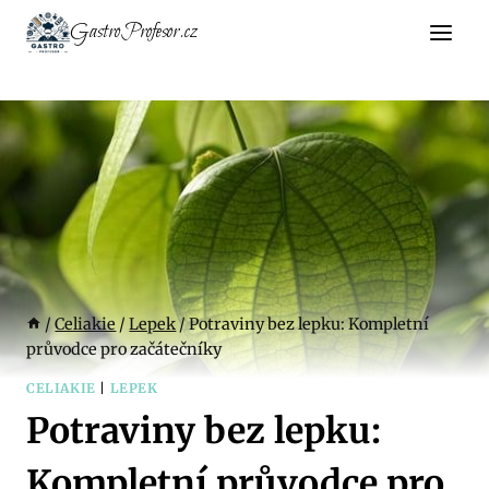
Přeskočit
GastroProfesor.cz
na
obsah
/
Celiakie
/
Lepek
/
Potraviny bez lepku: Kompletní
průvodce pro začátečníky
CELIAKIE
|
LEPEK
Potraviny bez lepku:
Kompletní průvodce pro