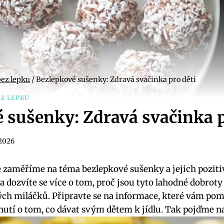
bez lepku
/
Bezlepkové sušenky: Zdravá svačinka pro děti
EZ LEPKU
 sušenky: Zdravá svačinka p
 2026
e zaměříme na téma bezlepkové sušenky a jejich pozitiv
l a dozvíte se více o tom, proč jsou tyto lahodné dobrot
ých miláčků. Připravte se na informace, které vám po
tí o tom, co dávat svým dětem k jídlu. Tak pojďme na