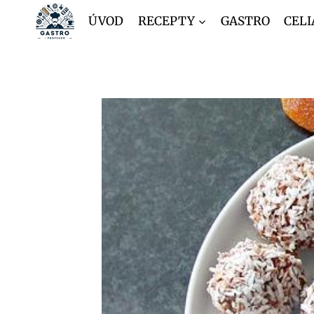
Přeskočit
ÚVOD
RECEPTY
GASTRO
CELI
na
obsah