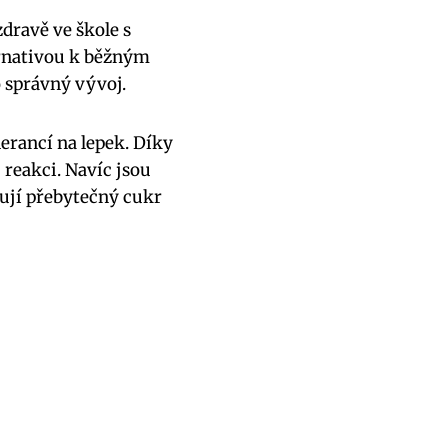
zdravě ve škole s
ernativou k běžným
o správný vývoj.
erancí na lepek. Díky
 reakci. Navíc jsou
ují přebytečný cukr