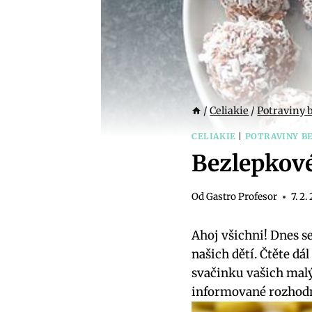
/
Celiakie
/
Potraviny 
CELIAKIE
|
POTRAVINY B
Bezlepkové
Od
Gastro Profesor
7. 2.
Ahoj všichni! Dnes s
našich dětí. Čtěte dá
svačinku vašich mal
informované rozhodnu