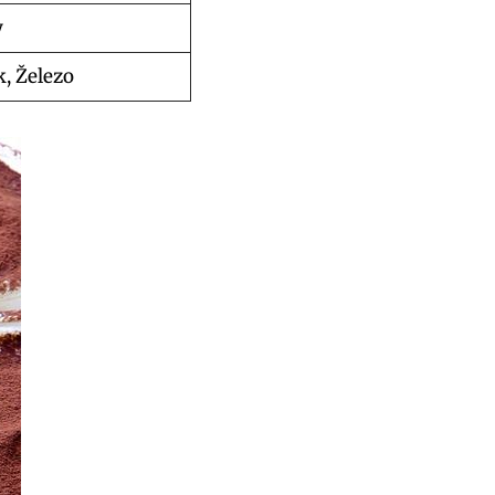
y
, Železo