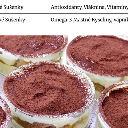
é Sušenky
Antioxidanty, Vláknina, Vitamín
vé Sušenky
Omega-3 Mastné Kyseliny, Vápník