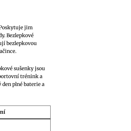
 Poskytuje jim
dy. Bezlepkové
rují bezlepkovou
ačince.
pkové sušenky jsou
portovní trénink a
 den plné baterie a
ní