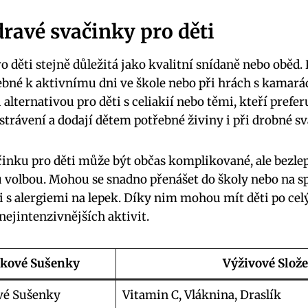
dravé svačinky pro děti
o děti stejně důležitá jako kvalitní snídaně nebo oběd.
řebné k aktivnímu dni ve škole nebo při hrách s kamará
alternativou pro děti s celiakií nebo těmi, kteří prefe
 strávení a dodají dětem potřebné živiny i při drobné sv
inku pro děti může být občas komplikované, ale bezle
 volbou. Mohou se snadno přenášet do školy nebo na s
i s alergiemi na lepek. Díky nim mohou mít děti po celý
nejintenzivnějších aktivit.
pkové Sušenky
Výživové Slože
vé Sušenky
Vitamin C, Vláknina, Draslík