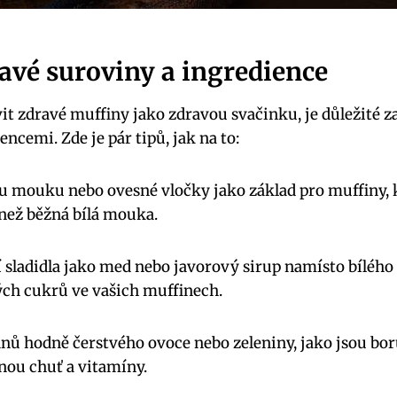
avé suroviny a ingredience
it zdravé muffiny jako zdravou svačinku, je důležité za
ncemi. Zde je pár tipů, jak na to:
u mouku nebo ovesné vločky jako základ pro muffiny, k
 než běžná bílá mouka.
í sladidla jako med nebo javorový sirup namísto bílého 
ch cukrů ve vašich muffinech.
inů hodně čerstvého ovoce nebo zeleniny, jako jsou bo
nou chuť a vitamíny.