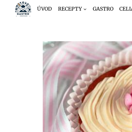
Přeskočit
ÚVOD
RECEPTY
GASTRO
CELI
na
obsah