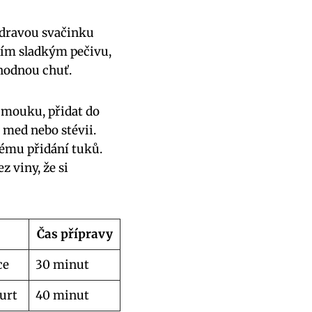
zdravou svačinku
ním sladkým pečivu,
ahodnou chuť.
 mouku, přidat do
 med nebo stévii.
nému přidání tuků.
 viny, že si
Čas přípravy
ce
30 minut
urt
40 minut