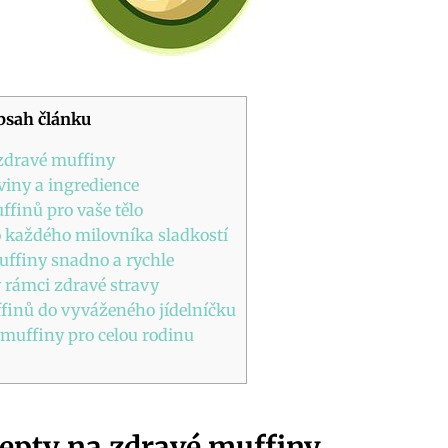
bsah článku
 zdravé muffiny
viny a ingredience
finů pro vaše tělo
o každého milovníka sladkostí
uffiny snadno a rychle
v rámci zdravé stravy
inů do vyváženého jídelníčku
 muffiny pro celou rodinu
cepty na zdravé muffiny