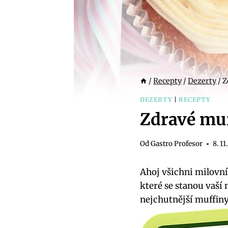
/
Recepty
/
Dezerty
/
Z
DEZERTY
|
RECEPTY
Zdravé muf
Od
Gastro Profesor
8. 11
Ahoj všichni milovní
které se stanou vaší 
nejchutnější muffiny