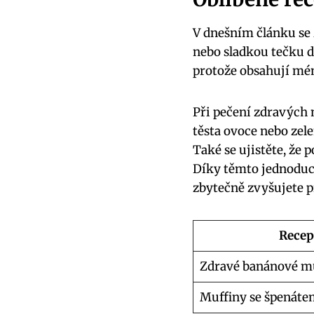
V dnešním článku se 
nebo sladkou tečku d
protože obsahují mén
Při pečení zdravých 
těsta ovoce nebo zele
Také se ujistěte, že
Díky těmto jednoduc
zbytečně zvyšujete p
Recep
Zdravé banánové m
Muffiny se špenáte