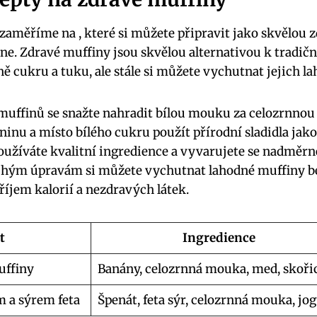
zaměříme na , které si můžete připravit jako skvělou 
ne. Zdravé muffiny jsou skvělou alternativou k tradič
ě cukru a tuku, ale stále si můžete vychutnat jejich l
muffinů se snažte nahradit bílou mouku za celozrnnou
ninu a místo bílého cukru použít přírodní sladidla jako
 používáte kvalitní ingredience a vyvarujete se nadměr
hým úpravám si můžete vychutnat lahodné muffiny bez
říjem kalorií a nezdravých látek.
t
Ingredience
uffiny
Banány, celozrnná mouka, med, skoři
m a sýrem feta
Špenát, feta sýr, celozrnná mouka, jog