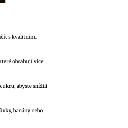
čít s kvalitními
teré obsahují více
cukru, abyste snížili
růvky, banány nebo