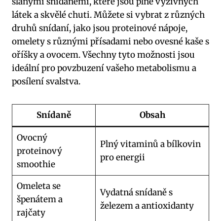
slanými snídaněmi, které jsou plné výživných
látek a skvělé chuti. Můžete si vybrat z různých
druhů snídaní, jako jsou proteinové nápoje,
omelety s různými přísadami nebo ovesné kaše s
oříšky a ovocem. Všechny tyto možnosti jsou
ideální pro povzbuzení vašeho metabolismu a
posílení svalstva.
Snídaně
Obsah
Ovocný
Plný vitaminů a bílkovin
proteinový
pro energii
smoothie
Omeleta se
Vydatná snídaně s
špenátem a
železem a antioxidanty
rajčaty