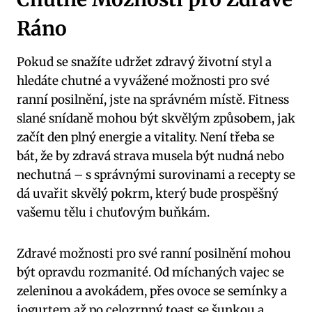
Ráno
Pokud se snažíte udržet zdravý životní styl a
hledáte chutné a vyvážené možnosti pro své
ranní posilnění, jste na správném místě. Fitness
slané snídaně mohou být skvělým způsobem, jak
začít den plný energie a vitality. Není třeba se
bát, že by zdravá strava musela být nudná nebo
nechutná – s správnými surovinami a recepty se
dá uvařit skvělý pokrm, který bude prospěšný
vašemu tělu i chuťovým buňkám.
Zdravé možnosti pro své ranní posilnění mohou
být opravdu rozmanité. Od míchaných vajec se
zeleninou a avokádem, přes ovoce se semínky a
jogurtem až po celozrnný toast se šunkou a