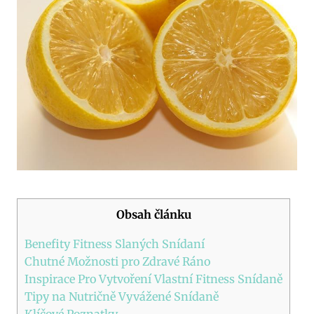
Obsah článku
Benefity Fitness Slaných Snídaní
Chutné Možnosti pro Zdravé Ráno
Inspirace Pro Vytvoření Vlastní Fitness Snídaně
Tipy na Nutričně Vyvážené Snídaně
Klíčové Poznatky