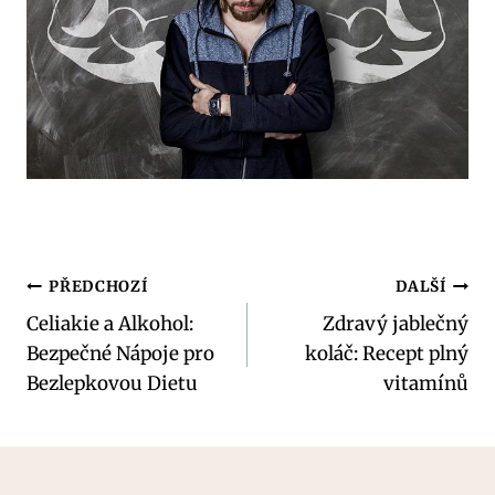
Navigace
PŘEDCHOZÍ
DALŠÍ
Celiakie a Alkohol:
Zdravý jablečný
pro
Bezpečné Nápoje pro
koláč: Recept plný
příspěvek
Bezlepkovou Dietu
vitamínů