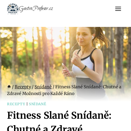
Přeskočit
GastroProfesor.cz
na
obsah
/
Recepty
/
Snídaně
/
Fitness Slané Snídaně: Chutné a
Zdravé Možnosti pro Každé Ráno
RECEPTY
|
SNÍDANĚ
Fitness Slané Snídaně:
Chutné a Zdravé