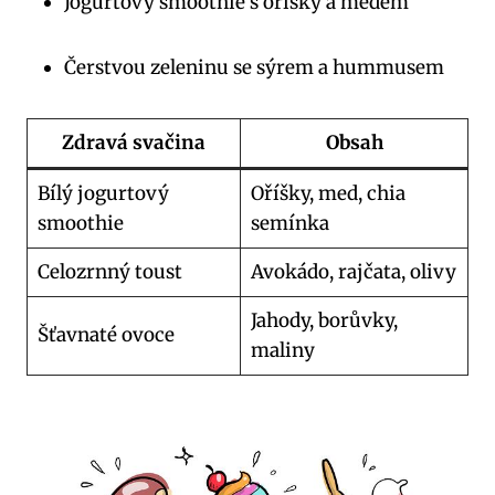
Jogurtový smoothie s oříšky a medem
Čerstvou zeleninu se sýrem a hummusem
Zdravá svačina
Obsah
Bílý jogurtový
Oříšky, med, chia
smoothie
semínka
Celozrnný toust
Avokádo, rajčata, olivy
Jahody, borůvky,
Šťavnaté ovoce
maliny