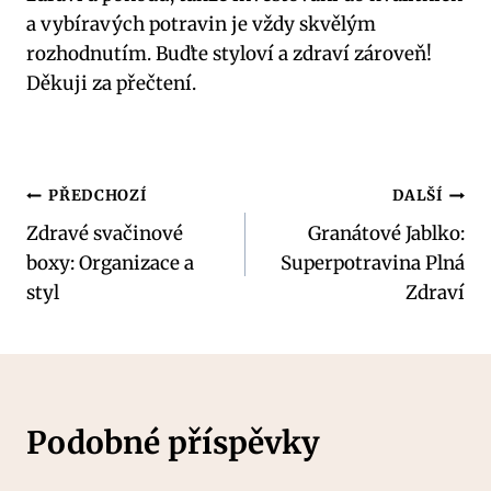
a vybíravých potravin je vždy skvělým
rozhodnutím. Buďte styloví a zdraví zároveň!
Děkuji za přečtení.
Navigace
PŘEDCHOZÍ
DALŠÍ
Zdravé svačinové
Granátové Jablko:
pro
boxy: Organizace a
Superpotravina Plná
příspěvek
styl
Zdraví
Podobné příspěvky