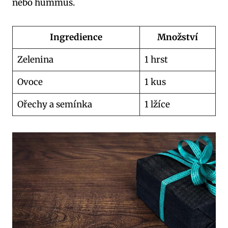
nebo hummus.
Ingredience
Množství
Zelenina
1 hrst
Ovoce
1 kus
Ořechy a semínka
1 lžíce