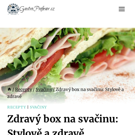
Přeskočit
GastroProfesor.cz
na
obsah
/
Recepty
/
Svačiny
/
Zdravý box na svačinu: Stylově a
zdravě
RECEPTY
|
SVAČINY
Zdravý box na svačinu:
Stylově a zdravě