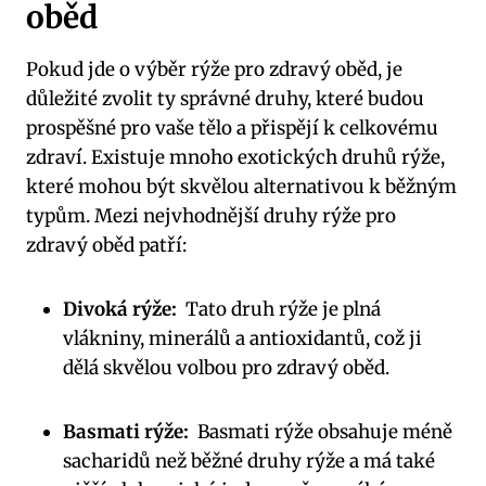
oběd
Pokud ⁢jde o výběr rýže pro ‍zdravý oběd,‍ je
důležité ⁢zvolit⁤ ty správné druhy, které budou
prospěšné pro vaše tělo a ​přispějí⁢ k celkovému
zdraví.​ Existuje mnoho ‍exotických‌ druhů rýže,⁢
které mohou ‌být ⁢skvělou alternativou⁢ k běžným
typům.‌ Mezi ‍nejvhodnější‍ druhy⁢ rýže pro​
zdravý oběd patří:
Divoká rýže:
⁤ Tato druh rýže je plná
vlákniny, minerálů a ⁤antioxidantů, což ji
dělá skvělou volbou ⁢pro zdravý oběd.
Basmati‍ rýže:
​ Basmati rýže⁤ obsahuje méně
sacharidů než běžné druhy ⁣rýže a má také