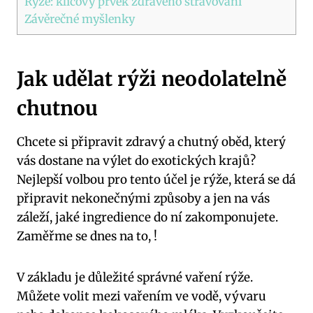
Rýže: klíčový prvek zdravého stravování
Závěrečné myšlenky
Jak udělat rýži‌ neodolatelně
chutnou
Chcete si připravit​ zdravý a​ chutný oběd, ⁣který‍
vás dostane na výlet do ⁢exotických krajů?⁢
Nejlepší volbou pro tento účel ⁣je rýže, která se dá
připravit ⁣nekonečnými způsoby a jen na vás
záleží, jaké⁣ ingredience do ní​ zakomponujete.
Zaměřme se dnes ⁤na ‌to, !
V ​základu⁤ je důležité správné vaření rýže.
Můžete volit mezi vařením ​ve vodě, ​vývaru