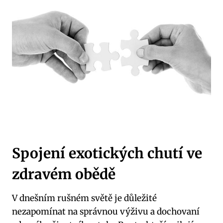
Spojení exotických chutí⁤ ve
‍zdravém obědě
V dnešním⁢ rušném⁢ světě je důležité
nezapomínat na správnou⁤ výživu​ a dochovaní