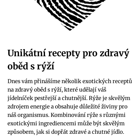
Unikátní recepty‌ pro ⁣zdravý​
oběd ⁤s rýží
Dnes ‍vám přinášíme několik ‍exotických receptů
na‌ zdravý oběd s rýží, které udělají ⁤váš
jídelníček ⁢pestřejší a⁤ chutnější. Rýže je skvělým
zdrojem energie‍ a obsahuje důležité⁤ živiny pro
náš organismus. Kombinování rýže s ⁤různými
exotickými ingrediencemi může být​ skvělým
způsobem, ⁢jak​ si ‌dopřát zdravé⁣ a chutné jídlo.