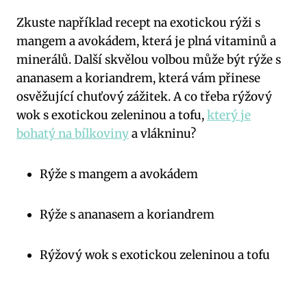
Zkuste například recept na exotickou rýži ⁤s
⁢mangem ‌a avokádem, která je plná vitaminů a
minerálů. Další ‍skvělou‍ volbou může být ‍rýže s
ananasem a ​koriandrem, která vám přinese
osvěžující ⁣chuťový ⁣zážitek. ⁤A⁣ co třeba​ rýžový⁢
wok s ⁤exotickou zeleninou ‌a tofu,
který je
bohatý na bílkoviny
a ⁤vlákninu?
Rýže s mangem a ⁢avokádem
Rýže s ananasem‌ a koriandrem
Rýžový wok s exotickou zeleninou a⁤ tofu