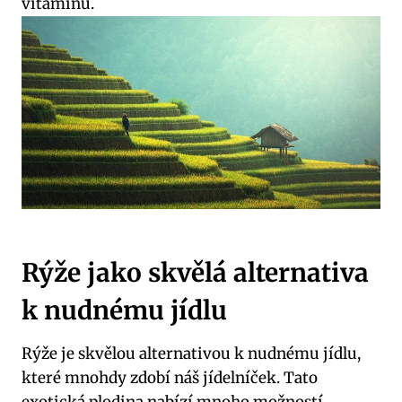
vitamínů.
Rýže‍ jako skvělá alternativa
‍k nudnému jídlu
Rýže⁢ je skvělou⁤ alternativou k nudnému ⁤jídlu,​
které mnohdy⁤ zdobí‌ náš jídelníček. Tato
exotická⁤ plodina nabízí ​mnoho možností‍