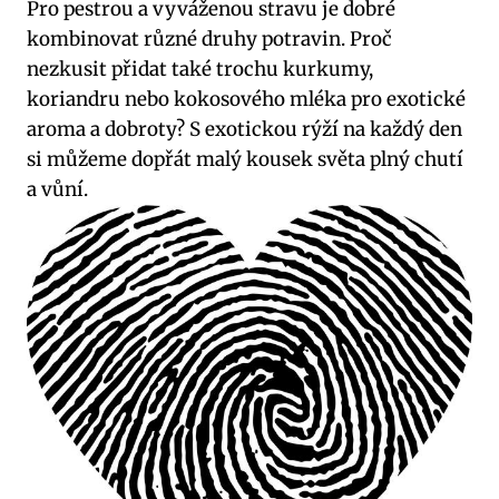
Pro⁣ pestrou ‌a‍ vyváženou stravu je⁤ dobré
kombinovat ⁤různé⁤ druhy⁣ potravin.⁣ Proč
‍nezkusit přidat ⁤také ‍trochu kurkumy,
koriandru‍ nebo kokosového mléka‍ pro exotické‍
aroma ‌a dobroty?​ S ‌exotickou ‍rýží na ⁢každý den
si⁢ můžeme ⁤dopřát‍ malý kousek ⁤světa plný chutí
a vůní.