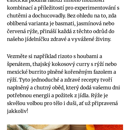
kombinací⁢ a příležitostí ⁣pro experimentování s
chutěmi‌ a dochucovadly. Bez ⁢ohledu na ‍to, zda
oblíbená varianta je basmati, jasmínová nebo
červená rýže, ​přináší každá z těchto‌ odrůd do
našeho ‌jídelníčku zdravé a vyvážené živiny.
Vezměte ‍si například rizoto ‌s houbami a
špenátem, thajský ⁣kokosový‍ curry s rýží ​nebo
⁤mexické⁣ burrito ⁢plněné kořeněným​ fazolem ‍a⁤
rýží. Tyto jednoduché a zdravé recepty⁣ tvoří
naplněný​ a⁢ chutný oběd, který dodá ‍vašemu dni
potřebnou energii a požitek z jídla. Rýže je
skvělou volbou pro tělo i duši, ať už připravená
jakkoliv!