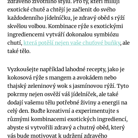
zdravého‍ životního stylu. Pro ty, kteří milují
⁣exotické chutě a chtějí je začlenit do⁤ svého
‌každodenního‍ jídelníčku, je zdravý oběd ‌s rýží
skvělou volbou. Kombinace rýže s‌ exotickými
ingrediencemi​ vytváří‌ dokonalou symbiózu
chutí, ⁤
která potěší nejen vaše chuťové buňky
, ale
také tělo.
Vyzkoušejte například lahodné⁣ recepty, jako je
kokosová rýže⁣ s mangem a avokádem nebo‍
thajský zeleninový wok s jasmínovou rýží. Tyto
pokrmy nejen⁢ osvěží váš jídelníček, ale také
dodají vašemu tělu ‍potřebné ⁣živiny ⁢a energii⁣ na
‌celý‌ den. Buďte kreativní⁤ a experimentujte s
různými⁢ kombinacemi exotických ingrediencí,
abyste⁣ si ⁣vytvořili zdravý a chutný⁢ oběd, který
vás bude motivovat k ‍udržení zdravého⁣