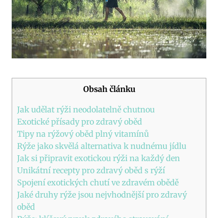
Obsah článku
Jak udělat rýži‌ neodolatelně chutnou
Exotické přísady pro zdravý oběd
Tipy na rýžový ⁣oběd plný vitamínů
Rýže‍ jako skvělá alternativa ‍k nudnému jídlu
Jak si připravit exotickou rýži na⁢ každý ⁤den
Unikátní recepty‌ pro ⁣zdravý​ oběd ⁤s rýží
Spojení exotických chutí⁤ ve ‍zdravém obědě
Jaké druhy rýže jsou nejvhodnější pro zdravý​
oběd