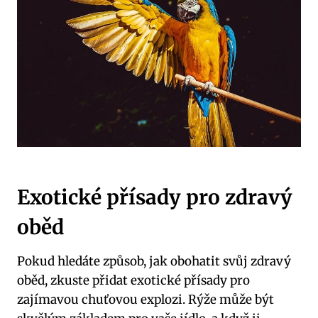
Exotické přísady pro zdravý
oběd
Pokud hledáte ⁤způsob,⁢ jak obohatit⁤ svůj zdravý
oběd, zkuste přidat exotické přísady⁤ pro⁣
zajímavou chuťovou‍ explozi. ⁤Rýže může ⁢být