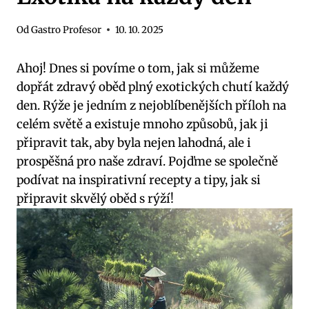
Od
Gastro Profesor
10. 10. 2025
Ahoj! Dnes si povíme‍ o tom, jak si můžeme
⁤dopřát zdravý oběd⁢ plný ​exotických chutí každý
den.⁣ Rýže je ⁤jedním z nejoblíbenějších příloh​ na
celém světě a existuje mnoho způsobů, jak ji
připravit tak, ⁤aby byla nejen⁣ lahodná,​ ale i
prospěšná pro naše zdraví.‍ Pojďme ​se společně
podívat ‌na inspirativní‌ recepty ‌a⁣ tipy, jak si​
připravit skvělý​ oběd ⁣s rýží!