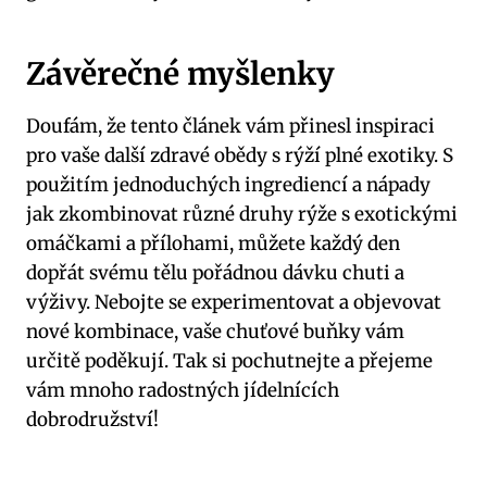
Závěrečné myšlenky
Doufám,⁣ že tento článek vám přinesl⁤ inspiraci
‌pro vaše další zdravé obědy s rýží plné exotiky.​ S
použitím jednoduchých ingrediencí a nápady
jak⁢ zkombinovat ​různé druhy rýže s⁤ exotickými
omáčkami a ⁢přílohami, ⁢můžete každý‌ den
⁢dopřát svému tělu pořádnou‌ dávku chuti⁢ a
výživy. Nebojte se ⁣experimentovat‌ a objevovat
nové kombinace, vaše chuťové buňky ‍vám
určitě poděkují. Tak si pochutnejte a přejeme
vám ‌mnoho radostných jídelnících
dobrodružství!