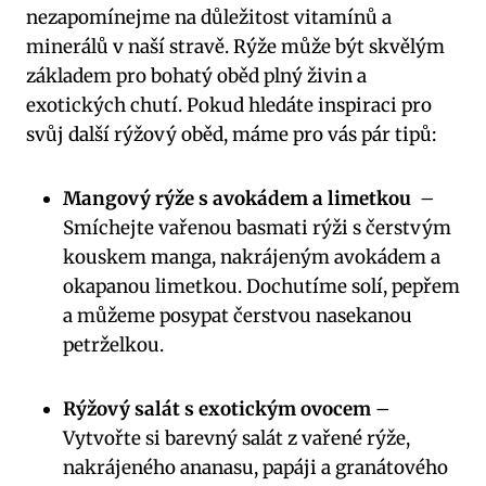
nezapomínejme na ⁢důležitost vitamínů a ​
minerálů‍ v naší stravě.‌ Rýže může‍ být skvělým
‍základem ⁣pro bohatý ​oběd ​plný živin a‍
exotických chutí. Pokud​ hledáte inspiraci⁢ pro
svůj ​další rýžový oběd, máme pro vás pár ​tipů:
Mangový ‍rýže ⁤s avokádem a limetkou
‍ –
Smíchejte vařenou basmati rýži s čerstvým‌
kouskem ⁤manga,⁢ nakrájeným avokádem a
okapanou limetkou. Dochutíme solí, pepřem
‌a můžeme posypat čerstvou nasekanou
petrželkou.
Rýžový‌ salát⁤ s⁢ exotickým ovocem
–
Vytvořte‍ si barevný salát​ z vařené rýže,
nakrájeného ananasu, papáji a granátového