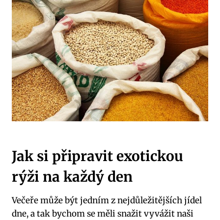
Jak si připravit exotickou
rýži na⁢ každý ⁤den
Večeře může​ být⁢ jedním z​ nejdůležitějších jídel
dne, ​a tak bychom se měli ⁣snažit vyvážit‍ naši ​