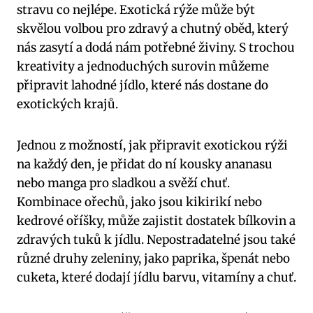
stravu co‌ nejlépe. Exotická rýže může‍ být
skvělou volbou ​pro⁤ zdravý a chutný oběd, který‌
nás zasytí a dodá nám potřebné ⁤živiny. ​S trochou
kreativity a jednoduchých⁢ surovin‌ můžeme
připravit ⁤lahodné jídlo, které ⁣nás dostane do⁤
exotických krajů.
Jednou ⁣z možností, jak připravit​ exotickou rýži
na každý den, ‍je přidat do ní kousky⁢ ananasu
nebo manga⁢ pro sladkou a ⁤svěží chuť.‌
Kombinace ořechů, jako jsou kikirikí nebo
kedrové ‌oříšky,​ může zajistit dostatek ‍bílkovin ⁣a
zdravých tuků⁣ k jídlu. ​Nepostradatelné jsou také
různé druhy ​zeleniny,⁤ jako paprika, špenát⁤ nebo
cuketa, které dodají jídlu barvu, ⁢vitamíny⁤ a chuť.