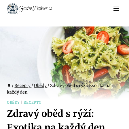
Přeskočit
GastroProfesor.cz
na
obsah
/
Recepty
/
Obědy
/
Zdravý oběd s rýží: Exotika na
každý den
OBĚDY
|
RECEPTY
Zdravý oběd s rýží:
Exotika na každý den