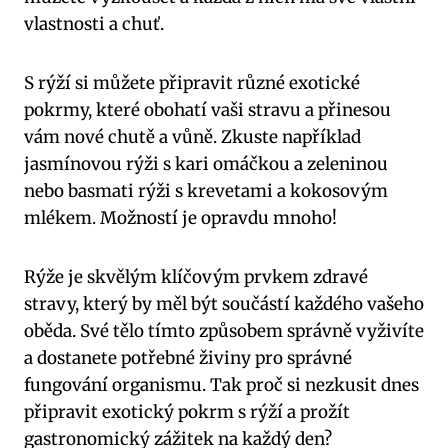
⁣vlastnosti a chuť.
S rýží si můžete ⁢připravit různé exotické
pokrmy, které⁤ obohatí vaši stravu a přinesou
⁢vám nové chutě a vůně.⁣ Zkuste například
jasmínovou rýži s ​kari omáčkou a zeleninou​
nebo⁤ basmati rýži ​s‌ krevetami a ⁢kokosovým
mlékem. ⁢Možností⁣ je opravdu mnoho!
Rýže je skvělým klíčovým prvkem⁣ zdravé
stravy, který by ‌měl⁣ být součástí každého⁣ vašeho‍
oběda. Své⁤ tělo tímto​ způsobem správně ‍vyživíte
a dostanete potřebné živiny pro správné
⁣fungování organismu. ⁣Tak proč si nezkusit ​dnes
připravit ​exotický ⁢pokrm‌ s ‍rýží ‍a​ prožít
gastronomický zážitek na⁢ každý ‍den?