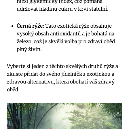
nižší ⁤glykemický index, což pomáhá
⁢udržovat hladinu cukru ⁤v⁤ krvi stabilní.
Černá⁣ rýže:
⁤Tato exotická rýže obsahuje
vysoký obsah antioxidantů a⁤ je ⁣bohatá na
železo, což​ je⁤ skvělá‍ volba pro zdraví ‌oběd
plný živin.
Vyberte si ⁢jeden z těchto ​skvělých druhů rýže a
zkuste přidat ⁤do svého ⁢jídelníčku exotickou a
zdravou alternativu,​ která obohatí⁤ váš zdravý
oběd.