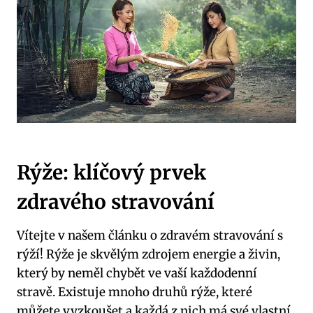
Rýže: klíčový prvek
zdravého stravování
Vítejte ⁣v ⁣našem článku o zdravém‌ stravování ⁢s
rýží! Rýže je skvělým zdrojem energie a živin,
který by ​neměl chybět ‍ve⁤ vaší každodenní ​
stravě. Existuje mnoho druhů ‍rýže, které
⁤můžete vyzkoušet a každá z nich ‌má své vlastní