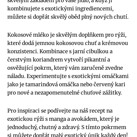
skvělým základem pro vaše jídlo, a když ji‍
kombinujete s exotickými ingrediencemi,
můžete si⁢ dopřát ​skvělý oběd plný⁣ nových⁣ chutí.
Kokosové mléko je skvělým doplňkem pro rýži,
které dodá jemnou⁤ kokosovou‌ chuť ‌a ‍krémovou
konzistenci. Kombinace ‌s jarní ⁤cibulkou⁢ a
čerstvým koriandrem vytvoří pikantní a
osvěžující pokrm, který⁢ vám zaručeně ‍zvedne
náladu. Experimentujte s exotickými ​omáčkami
jako ⁢je tamarindová omáčka ​nebo⁣ červený kari
pro ​nové‌ a nezapomenutelné chuťové ​zážitky.
Pro inspiraci se podívejte na náš recept na
exotickou rýži‍ s manga a avokádem, který je
‍jednoduchý,‌ chutný a zdravý. ‌S ‌tímto​ pokrmem
si ​můžete dopřát malý exotický únik ⁤každý den!