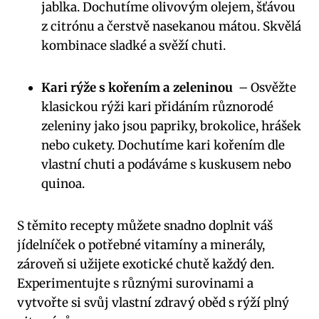
jablka. Dochutíme olivovým ‌olejem, šťávou
z citrónu a‍ čerstvě nasekanou mátou. Skvělá⁤
kombinace sladké ‍a svěží chuti.
Kari rýže s ​kořením⁤ a ​zeleninou
⁣ – Osvěžte
klasickou rýži kari přidáním různorodé
zeleniny ⁤jako jsou papriky, brokolice, hrášek
nebo cukety. Dochutíme kari kořením dle
⁤vlastní ⁤chuti ⁣a‌ podáváme s kuskusem nebo
quinoa.
S⁣ těmito recepty‍ můžete snadno doplnit váš
jídelníček o potřebné vitamíny a minerály,
zároveň ⁢si užijete⁣ exotické chutě každý⁤ den.
Experimentujte s různými ⁢surovinami‌ a
‌vytvořte si svůj vlastní zdravý ‌oběd ⁢s rýží ⁢plný