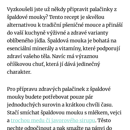
Vyzkoušeli jste už někdy připravit palačinky z
špaldové mouky? Tento recept je skvělou
alternativou k tradiční pšeničné mouce a přináší
do vaší kuchyně výživné a zdravé varianty
oblíbeného jídla. Špaldová mouka je bohatá na
esenciální minerály a vitamíny, které podporují
zdraví vašeho těla. Navíc má výraznou
oříškovou chuť, která jí dává jedinečný
charakter.
Pro přípravu zdravých palačinek z špaldové
mouky budete potřebovat pouze pár
jednoduchých surovin a krátkou chvíli času.
Stačí smíchat špaldovou mouku s mlékem, vejci
a
trochou medu či javorového sirupu
. Těsto
nechte odpočinout a pak smažte na pánvi do