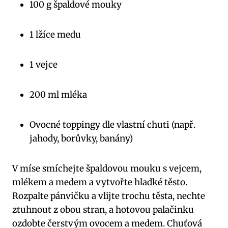
100 g špaldové mouky
1 lžíce medu
1 vejce
200 ml mléka
Ovocné toppingy dle vlastní chuti (např.
jahody, borůvky, banány)
V míse smíchejte špaldovou mouku s vejcem,
mlékem a medem a vytvořte hladké těsto.
Rozpalte pánvičku a vlijte trochu těsta, nechte
ztuhnout z obou stran, a hotovou palačinku
ozdobte čerstvým ovocem a medem. Chuťová