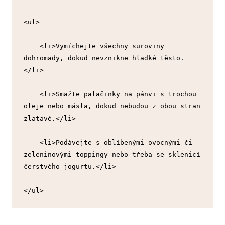
<ul>
    <li>Vymíchejte všechny suroviny 
dohromady, dokud nevznikne hladké těsto.
</li>
    <li>Smažte palačinky na pánvi s trochou 
oleje nebo másla, dokud nebudou z obou stran 
zlatavé.</li>
    <li>Podávejte s oblíbenými ovocnými či 
zeleninovými toppingy nebo třeba se sklenicí 
čerstvého jogurtu.</li>
</ul>