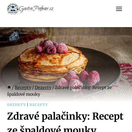
Přeskočit
GastroProfesor.cz
na
obsah
/
Recepty
/
Dezerty
/
Zdravé palačinky: Recept ze
špaldové mouky
DEZERTY
|
RECEPTY
Zdravé palačinky: Recept
ze špaldové mouky