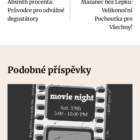
Absinth procenta:
Mazanec bez Lepku:
pro
Průvodce pro odvážné
Velikonoční
příspěvek
degustátory
Pochoutka pro
Všechny!
Podobné příspěvky