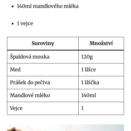
140ml mandlového mléka
1 vejce
Suroviny
Množství
Špaldová mouka
120g
Med
1 lžíce
Prášek do pečiva
1 lžička
Mandlové mléko
140ml
Vejce
1