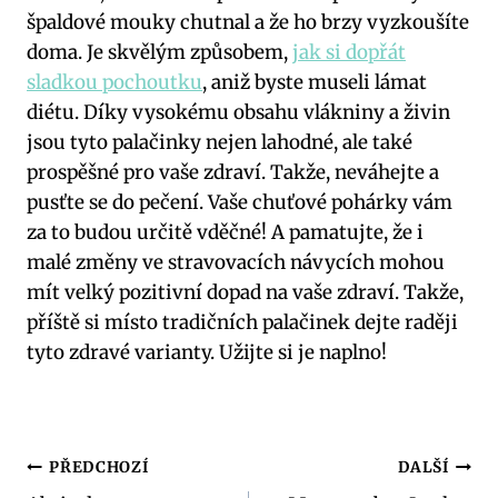
špaldové mouky chutnal a že ho brzy vyzkoušíte
doma. Je skvělým způsobem,
jak si dopřát
sladkou pochoutku
, aniž byste museli lámat
diétu. Díky vysokému obsahu vlákniny a živin
jsou tyto palačinky nejen lahodné, ale také
prospěšné pro vaše zdraví. Takže, neváhejte a
pusťte se do pečení. Vaše chuťové pohárky vám
za to budou určitě vděčné! A pamatujte, že i
malé změny ve stravovacích návycích mohou
mít velký pozitivní dopad na vaše zdraví. Takže,
příště si místo tradičních palačinek dejte raději
tyto zdravé varianty. Užijte si je naplno!
Navigace
PŘEDCHOZÍ
DALŠÍ