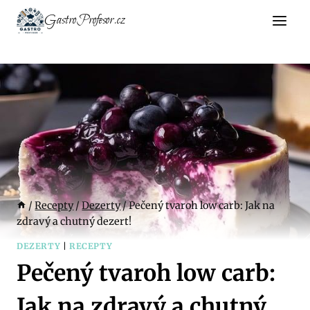
Přeskočit
GastroProfesor.cz
na
obsah
/
Recepty
/
Dezerty
/
Pečený tvaroh low carb: Jak na
zdravý a chutný dezert!
DEZERTY
|
RECEPTY
Pečený tvaroh low carb:
Jak na zdravý a chutný