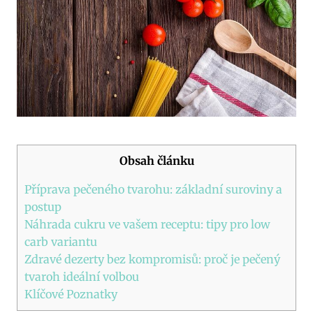
Obsah článku
Příprava pečeného tvarohu:⁤ základní suroviny a
postup
Náhrada cukru ve vašem ⁢receptu: tipy‍ pro low
carb ​variantu
Zdravé dezerty bez kompromisů: proč je ⁣pečený⁤
tvaroh ideální ‌volbou
Klíčové Poznatky