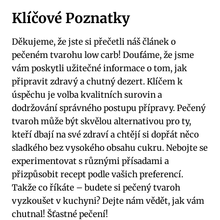
Klíčové Poznatky
Děkujeme, že jste​ si přečetli náš ​článek ​o
pečeném tvarohu low carb! Doufáme, že jsme
vám poskytli užitečné informace o tom, jak
připravit zdravý a chutný dezert. Klíčem k
úspěchu je volba kvalitních ‌surovin ⁤a
dodržování správného postupu přípravy. Pečený
tvaroh může být skvělou alternativou pro ty,
kteří ‌dbají na své ⁢zdraví a chtějí si dopřát něco
sladkého bez vysokého obsahu cukru. Nebojte se
experimentovat s ‌různými‌ přísadami a‍
přizpůsobit recept‍ podle vašich⁢ preferencí.⁤
Takže ‍co říkáte – budete ⁢si pečený tvaroh
vyzkoušet‌ v kuchyni? Dejte nám vědět, jak vám
chutnal! Šťastné pečení!