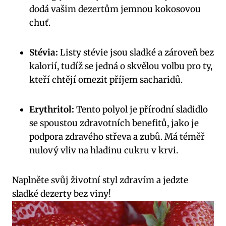
dodá vašim ⁢dezertům jemnou kokosovou
chuť.
Stévia:
Listy⁣ stévie jsou sladké ⁢a zároveň ‍bez
kalorií, tudíž se jedná o skvělou ⁤volbu ‌pro ‌ty,
kteří chtějí omezit⁢ příjem sacharidů.
Erythritol:
Tento polyol ​je přírodní ​sladidlo
se⁣ spoustou⁣ zdravotních benefitů, jako ⁢je
podpora ⁤zdravého střeva a‍ zubů.⁣ Má téměř
nulový vliv⁣ na hladinu cukru v ‍krvi.
Naplněte svůj životní styl zdravím a jedzte
‍sladké dezerty⁣ bez viny!