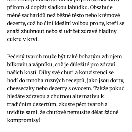
přitom si dopřát sladkou lahůdku.​ Obsahuje
‌méně sacharidů než⁣ běžné těsto nebo krémové
dezerty, ⁣což ho činí ideální volbou⁤ pro ty, kteří se
snaží zhubnout nebo si ‌udržet zdravé⁢ hladiny
cukru ⁤v krvi.
Pečený tvaroh ⁢může⁣ být také bohatým zdrojem
bílkovin a vápníku, což⁣ je‌ důležité⁢ pro zdraví
našich kostí. Díky‌ své chuti a konzistenci se
hodí​ do mnoha různých ​receptů, jako ​jsou dorty,
cheesecaky nebo dezerty s ovocem. Takže pokud
hledáte zdravou a‍ chutnou alternativu k⁤
tradičním dezertům, zkuste péct ⁤tvaroh​ a
uvidíte sami, že chuťově nemusíte⁤ dělat žádné
⁢kompromisy!