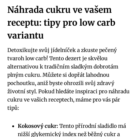
Náhrada cukru ve vašem
⁢receptu: tipy‍ pro low carb ​
variantu
Detoxikujte ‌svůj jídelníček ‌a zkuste pečený
tvaroh low carb! Tento dezert je skvělou
alternativou‌ k tradičním sladkým dobrotám
plným ⁣cukru. Můžete si dopřát lahodnou
pochoutku, aniž byste ‌ohrozili⁣ svůj zdravý
životní styl.⁢ Pokud hledáte‍ inspiraci pro náhradu
cukru ve vašich receptech, máme pro vás pár
tipů:
Kokosový cukr:
Tento ‌přírodní sladidlo​ má
nižší glykemický index než běžný cukr a