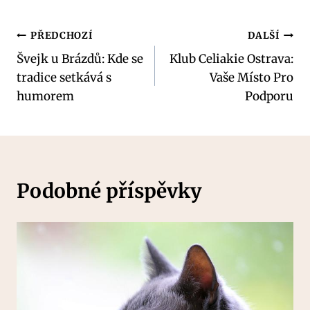
Navigace
PŘEDCHOZÍ
DALŠÍ
Švejk u Brázdů: Kde se
Klub Celiakie Ostrava:
pro
tradice setkává s
Vaše Místo Pro
příspěvek
humorem
Podporu
Podobné příspěvky