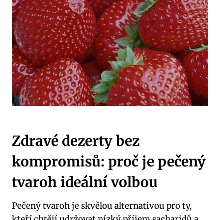
Zdravé dezerty bez
kompromisů: proč je ⁣pečený⁤
tvaroh ideální ‌volbou
Pečený tvaroh je skvělou ⁢alternativou pro ty,
⁣kteří chtějí udržovat nízký příjem sacharidů a⁣