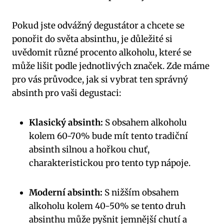
Pokud jste ⁢odvážný degustátor a‍ chcete se
ponořit do světa absinthu, je důležité si
uvědomit ⁤různé procento alkoholu, ‌které se
může lišit podle jednotlivých značek. Zde máme
pro vás průvodce, jak si vybrat ten správný
absinth pro vaši degustaci:
Klasický absinth:
S obsahem alkoholu
kolem 60-70% bude mít tento tradiční
absinth silnou a hořkou chuť,
charakteristickou pro tento ‌typ nápoje.
Moderní absinth:
⁤S nižším obsahem
alkoholu ⁤kolem 40-50% ‌se tento druh
⁤absinthu může pyšnit⁣ jemnější chutí a