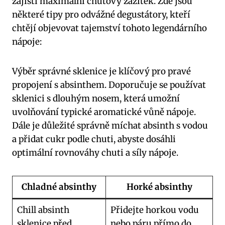
zajistí maximální chuťový‍ zážitek. Zde jsou
některé tipy​ pro odvážné degustátory, kteří
chtějí objevovat tajemství⁢ tohoto legendárního
nápoje:
Výběr správné sklenice je klíčový pro⁣ pravé
propojení s absinthem. Doporučuje se používat
sklenici s dlouhým nosem, která umožní
uvolňování typické aromatické⁣ vůně nápoje.
⁣Dále je důležité správně míchat absinth⁣ s vodou
a přidat cukr podle chuti, abyste dosáhli
optimální rovnováhy chuti a síly nápoje.
Chladné absinthy
Horké absinthy
Chill absinth
Přidejte‍ horkou⁢ vodu
sklenice před
nebo páru přímo do