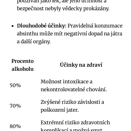
používán jako⁣ lék,⁢ ale jeho účinnost⁤ a
bezpečnost nebyly vědecky prokázány.
Dlouhodobé účinky:
Pravidelná konzumace
absinthu může mít negativní dopad na játra
a‍ další orgány.
Procento
Účinky ⁢na zdraví
alkoholu
Možnost intoxikace a
50%
nekontrolovatelné chování.
Zvýšené riziko závislosti ⁢a
70%
poškození jater.
Extrémní ⁢riziko zdravotních
80%
komplikací a možná smrt.