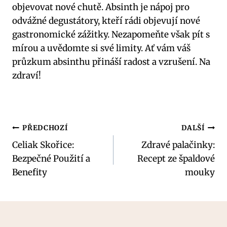
⁢objevovat nové chutě. Absinth je nápoj ⁤pro
odvážné degustátory, kteří rádi objevují nové
gastronomické zážitky. Nezapomeňte však‌ pít s
mírou a ⁣uvědomte si ‌své limity. Ať vám váš
⁣průzkum absinthu ⁤přináší radost a vzrušení. Na
zdraví!
Navigace
PŘEDCHOZÍ
DALŠÍ
Celiak Skořice:
Zdravé palačinky:
pro
Bezpečné Použití a
Recept ze špaldové
příspěvek
Benefity
mouky