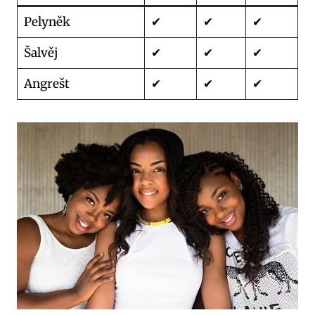
Pelyněk
✔
✔
✔
Šalvěj
✔
✔
✔
Angrešt
✔
✔
✔