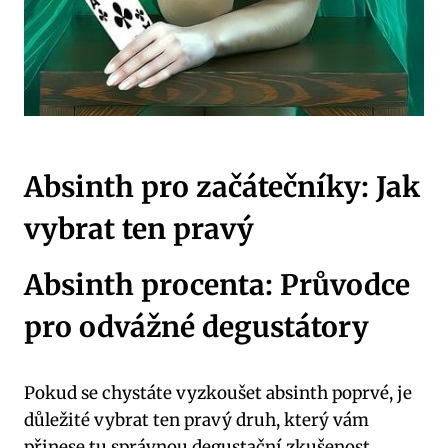
Absinth⁢ pro začátečníky: Jak
vybrat ten ⁤pravý
Absinth procenta:‌ Průvodce
pro ⁢odvážné degustátory
Pokud se chystáte vyzkoušet absinth ⁢poprvé, ‌je
důležité vybrat ten pravý druh, který vám
přinese⁣ tu správnou degustační zkušenost.