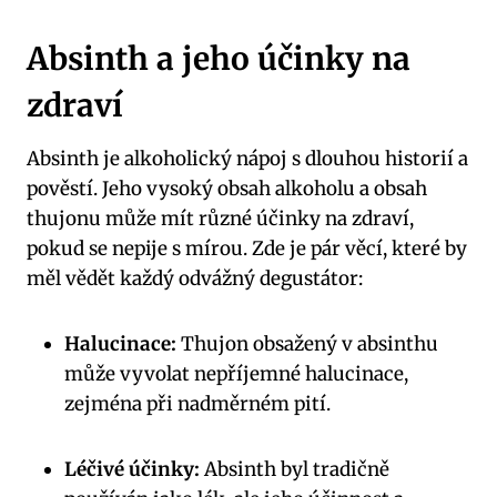
Absinth a jeho účinky na
‍zdraví
Absinth je alkoholický nápoj s dlouhou historií a
pověstí. Jeho vysoký obsah alkoholu a obsah
thujonu může ‍mít různé ​účinky na zdraví,
⁣pokud se nepije s ⁢mírou. Zde je pár věcí, které ​by
měl vědět každý odvážný degustátor:
Halucinace:
Thujon obsažený⁣ v absinthu
může vyvolat nepříjemné halucinace,
zejména při‌ nadměrném pití.
Léčivé účinky:
​Absinth byl tradičně