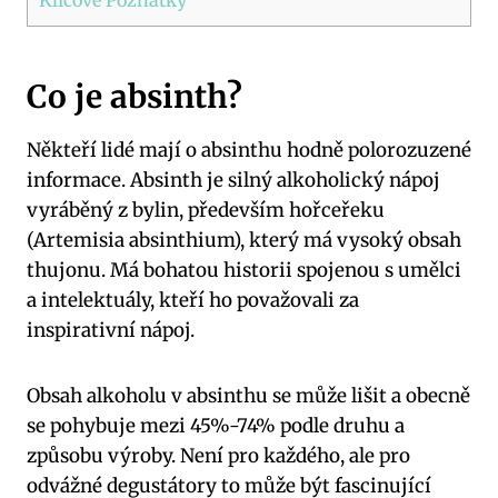
Co⁤ je absinth?
Někteří lidé mají ⁣o absinthu⁤ hodně polorozuzené
informace. Absinth je‍ silný alkoholický nápoj
vyráběný z bylin, především hořceřeku
(Artemisia ‌absinthium), ⁢který má vysoký obsah
thujonu. Má bohatou historii spojenou ⁤s umělci
a intelektuály, kteří ho považovali za
inspirativní ‌nápoj.
Obsah⁣ alkoholu v absinthu se může ⁤lišit a obecně
se pohybuje mezi 45%-74% ⁣podle druhu a
způsobu výroby. Není pro každého, ale pro
odvážné degustátory to může být fascinující