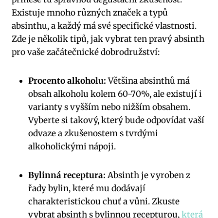
Existuje mnoho různých značek a ⁣typů
‍absinthu, a každý má své specifické vlastnosti.
Zde⁢ je​ několik tipů, jak vybrat ten pravý absinth
pro vaše začátečnické dobrodružství:
Procento ​alkoholu:
Většina absinthů má
obsah alkoholu kolem 60-70%, ale existují i
varianty s vyšším nebo‌ nižším obsahem.
Vyberte si takový, který bude odpovídat vaší ​
odvaze a zkušenostem s tvrdými
alkoholickými nápoji.
Bylinná receptura:
Absinth je⁤ vyroben⁣ z
řady bylin, které mu dodávají
charakteristickou chuť a vůni. Zkuste
vybrat absinth s bylinnou recepturou,
která