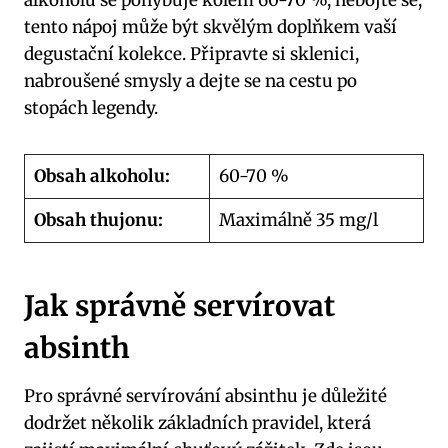
alkoholu se pohybuje kolem 60-70 %, nebojte se,
tento nápoj může být skvělým⁢ doplňkem ​vaší⁢
degustační kolekce. Připravte si sklenici,
nabroušené smysly a dejte se na cestu po
stopách legendy.
Obsah alkoholu:
60-70 %
Obsah thujonu:
Maximálně 35 mg/l
Jak správně servírovat
absinth
Pro správné servírování absinthu⁣ je důležité
dodržet několik základních pravidel, která