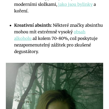
moderními složkami,
jako jsou bylinky
a
koření.
Kreativní absinth:
Některé značky⁣ absinthu⁢
mohou mít extrémně vysoký
obsah
alkoholu
až kolem‌ 70-80%, což⁤ poskytuje
nezapomenutelný zážitek pro zkušené⁣
degustátory.