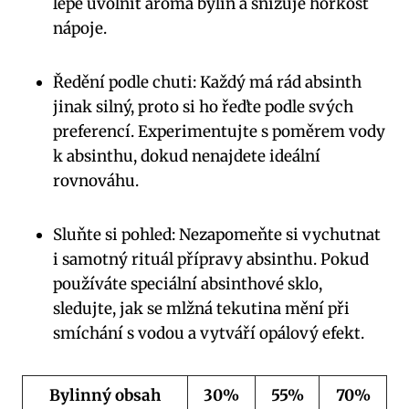
lépe uvolnit aroma​ bylin ‌a snižuje hořkost​
nápoje.
Ředění podle chuti: Každý má rád absinth
jinak silný, proto si ⁢ho řeďte podle svých
preferencí. Experimentujte s poměrem vody
k absinthu, dokud⁢ nenajdete ideální
rovnováhu.
Sluňte si pohled: Nezapomeňte si vychutnat
i samotný rituál přípravy absinthu. Pokud
používáte speciální absinthové sklo,
sledujte, jak se mlžná tekutina mění⁢ při
smíchání s vodou a vytváří opálový efekt.
Bylinný obsah
30%
55%
70%