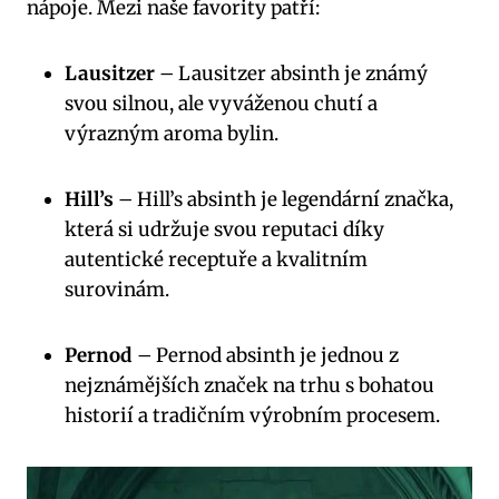
nápoje. Mezi naše favority patří:
Lausitzer
– Lausitzer ‍absinth je známý
svou silnou, ‌ale vyváženou chutí a
výrazným aroma bylin.
Hill’s
– Hill’s absinth je legendární značka,
která si udržuje svou reputaci díky
autentické receptuře⁣ a kvalitním‌
surovinám.
Pernod
– Pernod⁣ absinth je jednou z​
nejznámějších značek na ​trhu ‌s bohatou
historií a tradičním výrobním‍ procesem.