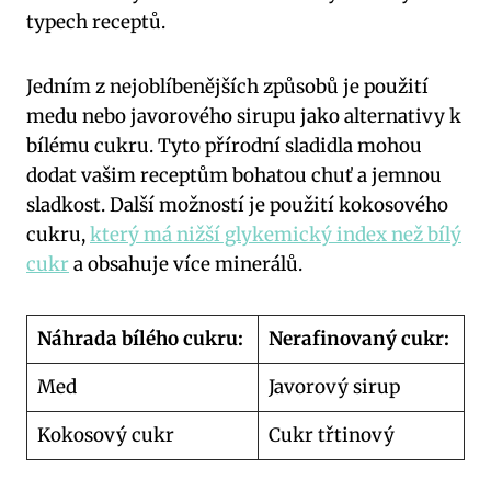
typech receptů.
Jedním z nejoblíbenějších způsobů je použití
medu nebo javorového sirupu jako alternativy k
bílému cukru. Tyto přírodní sladidla mohou
dodat vašim receptům bohatou chuť a jemnou
sladkost. Další možností je použití kokosového
cukru,
který
má nižší glykemický index než bílý
cukr
a obsahuje více minerálů.
Náhrada bílého cukru:
Nerafinovaný cukr:
Med
Javorový sirup
Kokosový cukr
Cukr třtinový