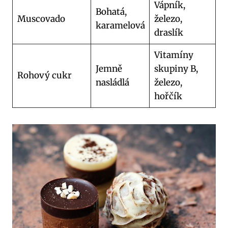
Vápník,
Bohatá,
Muscovado
železo,
karamelová
draslík
Vitamíny
Jemně
skupiny B,
Rohový cukr
nasládlá
železo,
hořčík