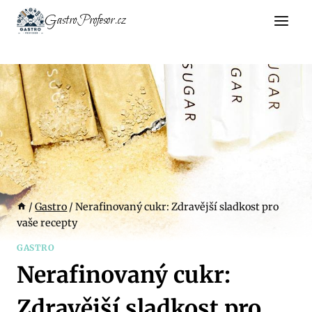
Přeskočit
GastroProfesor.cz
na
obsah
/
Gastro
/
Nerafinovaný cukr: Zdravější sladkost pro
vaše recepty
GASTRO
Nerafinovaný cukr:
Zdravější sladkost pro