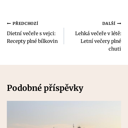
Navigace
PŘEDCHOZÍ
DALŠÍ
Dietní večeře s vejci:
Lehká večeře v létě:
pro
Recepty plné bílkovin
Letní večery plné
příspěvek
chuti
Podobné příspěvky