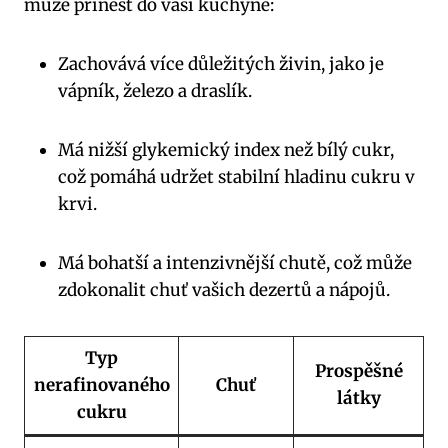
může přinést do vaší kuchyně:
Zachovává více důležitých živin, jako je
vápník, železo a draslík.
Má nižší glykemický index než bílý cukr,
což pomáhá udržet stabilní hladinu cukru v
krvi.
Má bohatší a intenzivnější chutě, což může
zdokonalit chuť vašich dezertů a nápojů.
Typ
Prospěšné
nerafinovaného
Chuť
látky
cukru