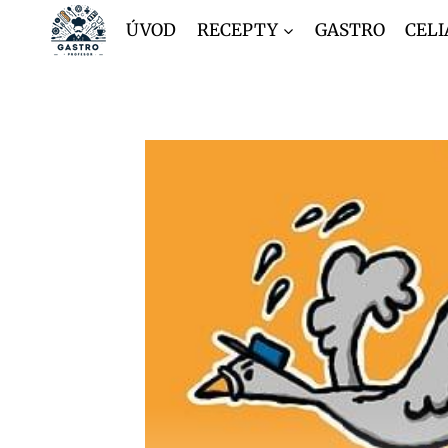
Přeskočit
ÚVOD
RECEPTY
GASTRO
CELI
na
obsah