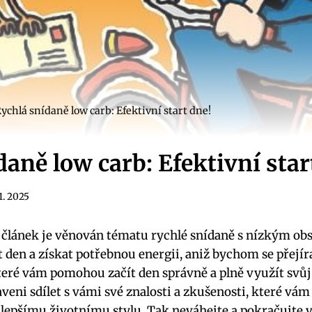
ychlá snídaně low carb: Efektivní start dne!
daně low carb: Efektivní star
11. 2025
 článek je věnován tématu rychlé snídaně s nízkým ob
t den a získat potřebnou energii, aniž bychom se přejír
 které vám pomohou začít den správně a plně využít svůj
raveni sdílet s vámi své znalosti a zkušenosti, které 
lepšímu životnímu stylu. Tak neváhejte a pokračujte v