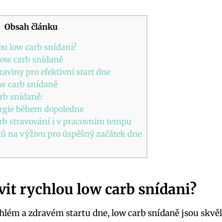
Obsah článku
lou low carb snídani?
ow carb snídaně
raviny pro efektivní start dne
ow carb snídaně
rb snídaně:
ergie během dopoledne
rb stravování i v pracovním tempu
ů na výživu pro úspěšný začátek dne
avit rychlou low carb snídani?
hlém a zdravém startu dne, low carb snídaně jsou skvě