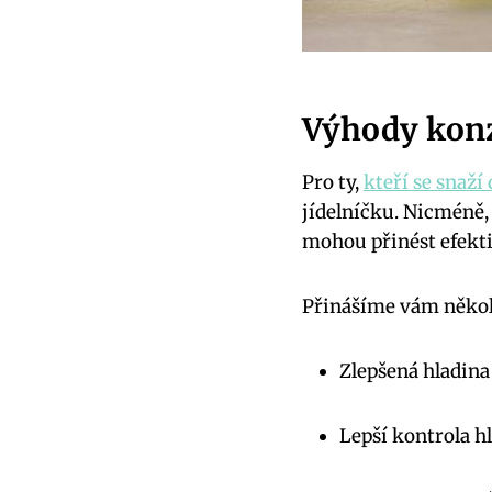
Výhody konz
Pro ty,
kteří se snaží
jídelníčku. Nicméně,
mohou přinést efekti
Přinášíme vám někol
Zlepšená hladina
Lepší kontrola h