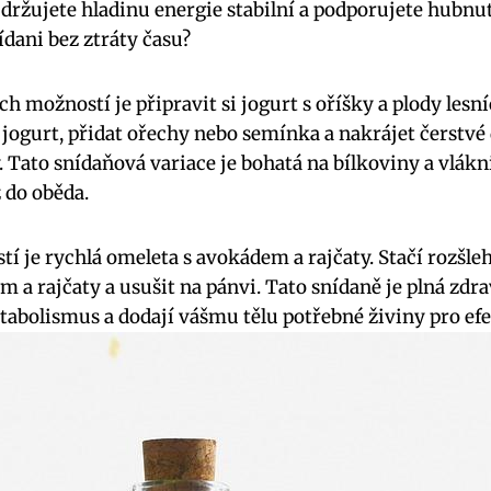
žujete hladinu energie stabilní a podporujete hubnutí.
ídani bez ztráty času?
ch možností je připravit si jogurt s oříšky a plody lesní
jogurt, přidat ořechy nebo semínka a nakrájet čerstvé
 Tato snídaňová variace je bohatá na bílkoviny a vlákni
ž do oběda.
í je rychlá omeleta s avokádem a rajčaty. Stačí rozšleh
a rajčaty a usušit na pánvi. Tato snídaně je plná zdra
tabolismus a dodají vášmu tělu potřebné živiny pro efe