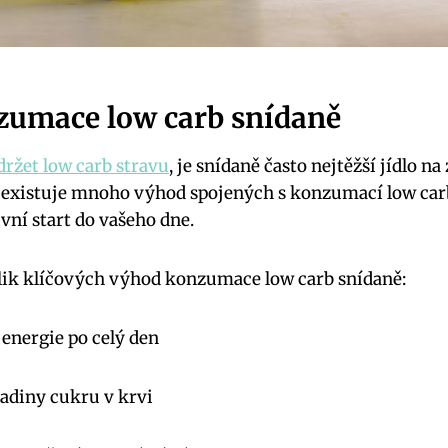
umace low carb snídaně
 držet low carb stravu
, je snídaně často nejtěžší jídlo na
 existuje mnoho výhod spojených s konzumací low carb
vní start do vašeho dne.
ik klíčových výhod konzumace low carb snídaně:
 energie po celý den
ladiny cukru v krvi