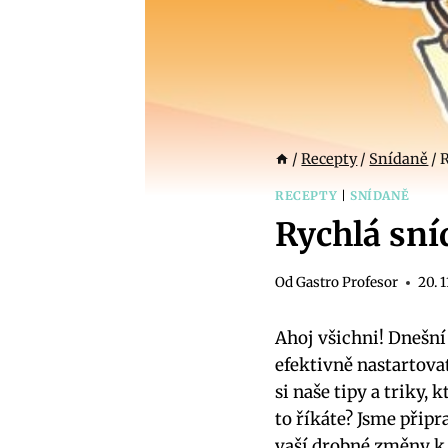
/
Recepty
/
Snídaně
/
R
RECEPTY
|
SNÍDANĚ
Rychlá sní
Od
Gastro Profesor
20. 
Ahoj všichni! Dnešní
efektivně nastartova
si naše tipy a triky,
to říkáte? Jsme přip
vaší drobné změny k 