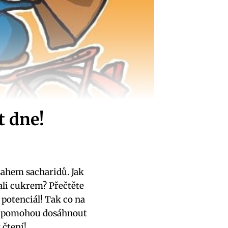
t dne!
sahem sacharidů. Jak
ali cukrem? Přečtěte
 potenciál! Tak co na
vám pomohou dosáhnout
 čtení!