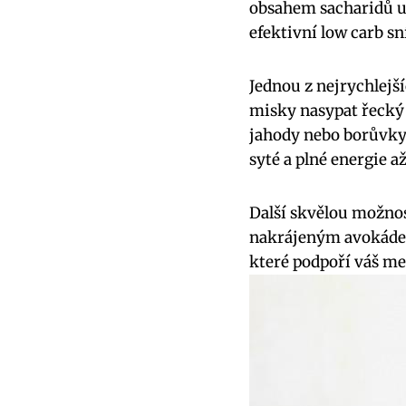
obsahem sacharidů udr
efektivní low carb sn
Jednou z nejrychlejší
misky nasypat řecký 
jahody nebo borůvky.
syté a plné energie a
Další skvělou možnost
nakrájeným avokádem 
které podpoří váš me