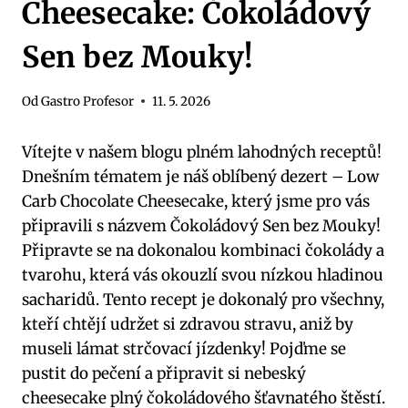
Cheesecake: Čokoládový
Sen bez Mouky!
Od
Gastro Profesor
11. 5. 2026
Vítejte v našem blogu plném ⁣lahodných ‌receptů!
Dnešním tématem je náš⁢ oblíbený dezert – Low
Carb Chocolate⁢ Cheesecake, který jsme pro vás⁣
připravili ‍s názvem Čokoládový Sen⁣ bez Mouky!
Připravte se na ⁤dokonalou ⁤kombinaci čokolády a⁢
tvarohu,⁢ která vás ​okouzlí svou nízkou hladinou
⁢sacharidů. Tento recept je‍ dokonalý pro všechny,
kteří chtějí udržet ​si zdravou stravu, aniž by
museli ⁤lámat strčovací jízdenky!‌ Pojďme⁣ se
⁢pustit ⁣do pečení a připravit si nebeský
⁣cheesecake plný čokoládového šťavnatého štěstí.⁢