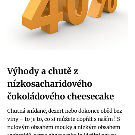
Výhody a chutě z
nízkosacharidového
čokoládového⁢ cheesecake
Chutná‍ snídaně, dezert nebo ⁣dokonce‍ oběd ⁤bez⁤
viny – to⁢ je to, co si můžete dopřát s‌ naším ! S
nulovým obsahem mouky a nízkým obsahem