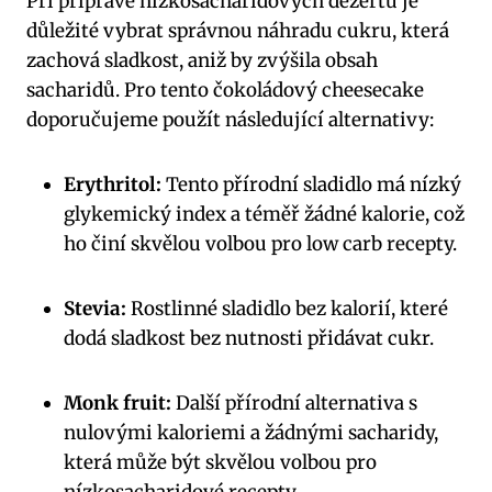
Při ‍přípravě nízkosacharidových dezertů‍ je
důležité vybrat⁤ správnou náhradu cukru, která
zachová sladkost, aniž by zvýšila obsah
sacharidů. Pro ⁢tento čokoládový ⁢cheesecake
doporučujeme použít následující alternativy:
Erythritol:
​Tento přírodní sladidlo má nízký
glykemický index a téměř žádné kalorie, což
ho činí ‌skvělou volbou pro low carb recepty.
Stevia:
Rostlinné ⁢sladidlo ‌bez kalorií, které
dodá ⁤sladkost⁢ bez nutnosti‍ přidávat cukr.
Monk fruit:
Další přírodní alternativa⁢ s
nulovými kaloriemi a žádnými sacharidy,
která ⁤může být skvělou volbou⁤ pro
nízkosacharidové⁤ recepty.