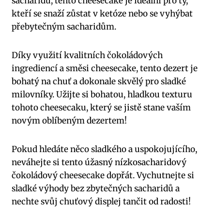
sacharidů,‌ tento cheesecake je ideální pro ty,
kteří se snaží⁢ zůstat v ketóze nebo se vyhýbat
přebytečným sacharidům.
Díky využití⁤ kvalitních čokoládových
‍ingrediencí a směsi cheesecake, tento dezert je
bohatý⁢ na​ chuť a dokonale skvělý pro sladké
milovníky. Užijte si bohatou,⁣ hladkou texturu⁤
tohoto cheesecaku, ⁢který se jistě​ stane vaším
novým oblíbeným dezertem!
Pokud ​hledáte něco ​sladkého a uspokojujícího,
⁣neváhejte ‌si tento úžasný nízkosacharidový
čokoládový cheesecake dopřát. Vychutnejte ‍si⁤
sladké výhody bez zbytečných sacharidů a
nechte svůj chuťový displej⁣ tančit ⁣od radosti!