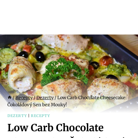
/
Recepty
/
Dezerty
/
Low Carb Chocolate Cheesecake:
Čokoládový Sen bez Mouky!
DEZERTY
|
RECEPTY
Low Carb Chocolate