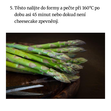
Těsto nalijte do formy ‌a ​pečte ⁢při ​160°C po⁢
dobu asi ​45 minut nebo dokud není
cheesecake‌ zpevněný.