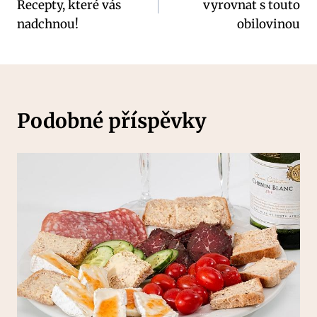
Recepty, které vás
vyrovnat s touto
příspěvek
nadchnou!
obilovinou
Podobné příspěvky