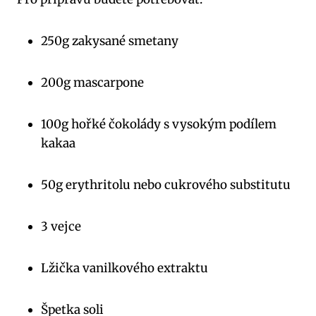
250g zakysané ⁣smetany
200g​ mascarpone
100g hořké čokolády‌ s vysokým podílem
⁢kakaa
50g erythritolu nebo cukrového substitutu
3 vejce
Lžička ‍vanilkového extraktu
Špetka‍ soli