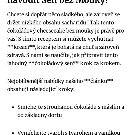
navodit Sen bez Mouky!
Chcete si‌ dopřát něco ‌sladkého, ale zároveň se
držet nízkého obsahu sacharidů? ‍Tak​ tento
čokoládový cheesecake bez mouky ‌je právě pro
vás!‌ S tímto receptem si můžete vychutnat
**kreaci**, která je bohatá na chuť a zároveň
zdravá. S námi se naučíte, jak ⁤připravit tento
lahodný⁢ **čokoládový sen** krok​ za krokem.
Nejoblíbenější ⁢nabídky ‌našeho **článku**
obsahují⁤ následující kroky:
Smíchejte strouhanou čokoládu ​s máslím a
do základny dortu
Vymíchejte tvaroh s‍ tvarohem⁢ a vanilkou