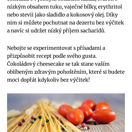
nízkým obsahem tuku, ⁢vaječné bílky, ⁣erythritol
nebo stevii jako‍ sladidlo a kokosový olej. ‍Díky
nim si můžete pochutnat na ⁢dezertu bez výčitek
a⁢ navíc si udržet nízký příjem sacharidů.
Nebojte se experimentovat s přísadami ⁤a
⁤přizpůsobit recept podle svého gusta.
Čokoládový cheesecake se ‌tak⁤ stane ‌vaším
oblíbeným zdravým pohoštěním,⁤ které si⁣ budete
moci dopřát kdykoliv bez ⁢výčitek!