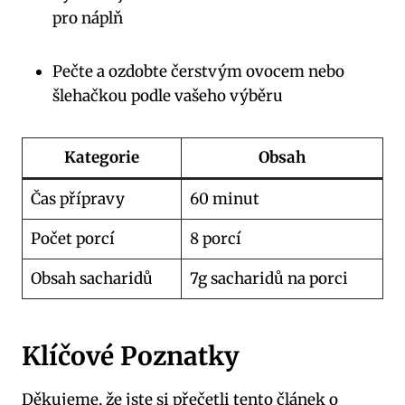
pro náplň
Pečte⁤ a ozdobte čerstvým⁣ ovocem nebo
šlehačkou podle vašeho výběru
Kategorie
Obsah
Čas přípravy
60 minut
Počet porcí
8 ​porcí
Obsah sacharidů
7g sacharidů na porci
Klíčové Poznatky
Děkujeme,⁤ že jste ​si přečetli tento článek o