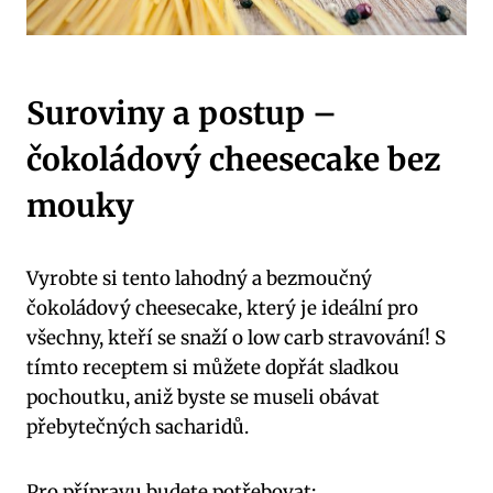
Suroviny ​a⁢ postup –
čokoládový‌ cheesecake ​bez
mouky
Vyrobte ⁤si tento lahodný ‍a bezmoučný⁣
čokoládový cheesecake,‍ který ‍je ideální pro
všechny,⁤ kteří se snaží o low carb‍ stravování! S
tímto⁢ receptem si můžete dopřát sladkou
pochoutku, aniž byste‍ se museli obávat
přebytečných sacharidů.
Pro přípravu budete ​potřebovat: