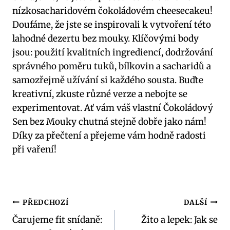
nízkosacharidovém čokoládovém​ cheesecakeu!
Doufáme, že jste se inspirovali ⁤k vytvoření této
lahodné dezertu bez ​mouky. Klíčovými body
jsou: ​použití kvalitních​ ingrediencí, dodržování
správného poměru tuků, ⁣bílkovin a sacharidů a
samozřejmě užívání si každého ​sousta. Buďte
kreativní, zkuste různé verze a nebojte se⁤
experimentovat. ​Ať vám⁢ váš vlastní ⁤Čokoládový
Sen bez Mouky chutná⁣ stejně dobře ⁢jako nám!
Díky za přečtení a přejeme vám hodně‍ radosti
při vaření!
Navigace
PŘEDCHOZÍ
DALŠÍ
Čarujeme fit snídaně:
Žito a lepek: Jak se
pro