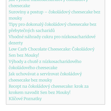
cheesecake
Suroviny ​a⁢ postup – čokoládový‌ cheesecake ​bez
mouky
Tipy pro dokonalý čokoládový ‍cheesecake⁤ bez‍
přebytečných​ sacharidů
Vhodné náhrady cukru pro nízkosacharidové
dezerty
Low Carb​ Chocolate​ Cheesecake: ‍Čokoládový
Sen‌ bez ⁢Mouky!
Výhody a chutě z nízkosacharidového
čokoládového⁢ cheesecake
Jak uchovávat a servírovat čokoládový⁣
cheesecake bez⁢ mouky
Recept ‍na čokoládový ⁣cheesecake: krok za
krokem navodit Sen bez Mouky!
Klíčové Poznatky