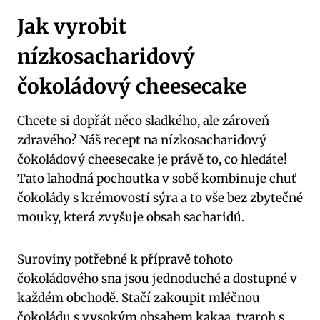
Jak​ vyrobit
⁣nízkosacharidový
čokoládový cheesecake
Chcete si dopřát něco sladkého, ale zároveň
zdravého? Náš recept na nízkosacharidový
čokoládový cheesecake je právě to, co hledáte!⁢
Tato‌ lahodná pochoutka⁣ v sobě kombinuje chuť‌
čokolády s krémovostí⁢ sýra a ​to vše bez​ zbytečné
‌mouky, která zvyšuje obsah sacharidů.
Suroviny potřebné⁤ k ‌přípravě tohoto
čokoládového sna jsou jednoduché a dostupné v
každém obchodě. Stačí ‌zakoupit mléčnou
‍čokoládu s vysokým ​obsahem kakaa, tvaroh⁤ s