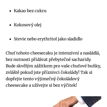
Kakao bez cukru
Kokosový olej
Stevie nebo erythritol jako ⁣sladidlo
Chuť tohoto cheesecaku je intenzivní a nasládlá,⁢
bez nutnosti⁢ přidávat přebytečné​ sacharidy.
Bude skvělým zážitkem pro vaše chuťové⁣ buňky,
zvláště​ pokud⁢ jste příznivci ‌čokolády! Tak si
dopřejte tento ⁣výjimečný čokoládový⁢
cheesecake ​a užívejte ‌si bez výčitek!