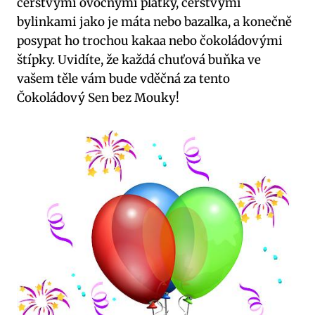
čerstvými ovocnými ​plátky, čerstvými
bylinkami‍ jako je máta nebo bazalka, a konečně
⁢posypat ho trochou kakaa nebo čokoládovými‍
štípky. Uvidíte, že každá chuťová buňka ⁢ve
vašem ⁢těle​ vám ‌bude‌ vděčná‌ za tento⁢
Čokoládový Sen bez Mouky!