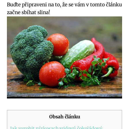
Buďte připraveni na to, že se vám v tomto⁣ článku⁣
začne⁣ sbíhat slina!
Obsah článku
Jak​ vyrobit ⁣nízkosacharidový čokoládový