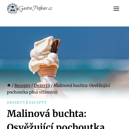
Přeskočit
GastroProfesor.cz
na
obsah
/
Recepty
/
Dezerty
/
Malinová buchta: Osvěžující
pochoutka plná vitamínů
DEZERTY
|
RECEPTY
Malinová buchta:
Osvěžující pochoutka