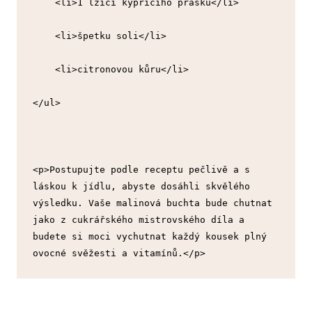
    <li>1 lžíci kypřicího prášku</li>
    <li>špetku soli</li>
    <li>citronovou kůru</li>
</ul>
<p>Postupujte podle receptu pečlivě a s 
láskou k jídlu, abyste dosáhli skvělého 
výsledku. Vaše malinová buchta bude chutnat 
jako z cukrářského mistrovského díla a 
budete si moci vychutnat každý kousek plný 
ovocné svěžesti a vitamínů.</p>