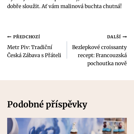
dobře sloužit. Ať vám malinová buchta chutná!
Navigace
PŘEDCHOZÍ
DALŠÍ
Metr Piv: Tradiční
Bezlepkové croissanty
pro
Česká Zábava s Přáteli
recept: Francouzská
příspěvek
pochoutka nově
Podobné příspěvky