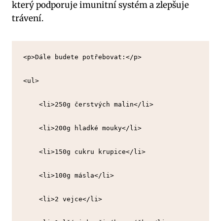
který podporuje imunitní systém a zlepšuje
trávení.
<p>Dále budete potřebovat:</p>
<ul>
    <li>250g čerstvých malin</li>
    <li>200g hladké mouky</li>
    <li>150g cukru krupice</li>
    <li>100g másla</li>
    <li>2 vejce</li>