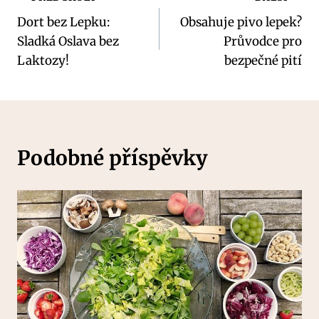
Navigace
Dort bez Lepku:
Obsahuje pivo lepek?
pro
Sladká Oslava bez
Průvodce pro
příspěvek
Laktozy!
bezpečné pití
Podobné příspěvky