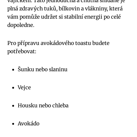
vajíčkem. Tato jednoduchá a chutná snídaně je
plná zdravých tuků, bílkovin a vlákniny, která
vám pomůže udržet si stabilní energii po celé
dopoledne.
Pro přípravu avokádového toastu budete
potřebovat:
Šunku nebo slaninu
Vejce
Housku nebo chleba
Avokádo