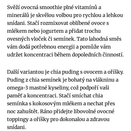
Svěží ovocná smoothie plné vitamínů a
minerálů je skvělou volbou pro rychlou a lehkou
snídani. Stačí rozmixovat oblíbené ovoce s
mlékem nebo jogurtem a přidat trochu
ovesných vloček či semínek. Tato lahodná směs
vám dodá potřebnou energii a pomůže vám
udržet koncentraci během dopoledních činností.
Další variantou je chia puding s ovocem a oříšky.
Puding z chia semínek je bohatý na vlákninu a
omega-3 mastné kyseliny, což podpoří vaši
paměť a koncentraci. Stačí smíchat chia
semínka s kokosovým mlékem a nechat přes
noc zahuštět. Ráno přidejte libovolné ovocné
toppingy a oříšky pro dokonalou a zdravou
snídani.