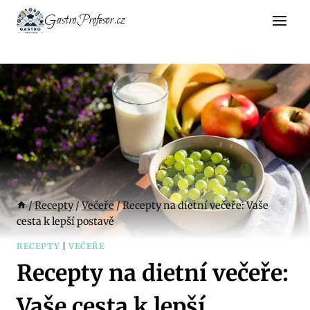
Přeskočit
GastroProfesor.cz
na
obsah
/
Recepty
/
Večeře
/
Recepty na dietní večeře: Vaše
cesta k lepší postavě
RECEPTY
|
VEČEŘE
Recepty na dietní večeře:
Vaše cesta k lepší