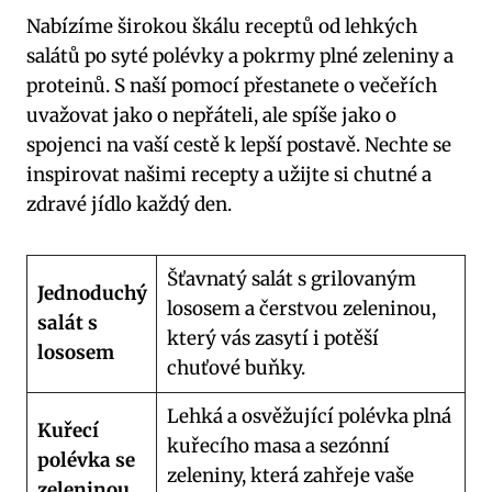
Nabízíme širokou škálu receptů od lehkých
salátů po syté polévky a pokrmy plné zeleniny a
proteinů. S naší pomocí přestanete o večeřích
uvažovat jako o nepřáteli, ale spíše jako o
spojenci na vaší cestě k lepší postavě. Nechte se
inspirovat našimi recepty a užijte si chutné a
zdravé jídlo každý den.
Šťavnatý salát s grilovaným
Jednoduchý
lososem a čerstvou zeleninou,
salát s
který vás zasytí i potěší
lososem
chuťové buňky.
Lehká a osvěžující polévka plná
Kuřecí
kuřecího masa a sezónní
polévka se
zeleniny, která zahřeje vaše
zeleninou