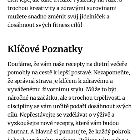
trochou kreativity a zdravými surovinami
můžete snadno změnit svůj jídelníček a
dosáhnout svých fitness cílů!
Klíčové Poznatky
Doufáme, že vám naše recepty na dietní večeře
pomohly na cestě k lepší postavě. Nezapomeňte,
že správná strava je klíčem k zdravému a
vyváženému životnímu stylu. Může to být
náročné na začátku, ale s trochou trpělivosti a
disciplíny se vám určitě podaří dosáhnout svých
cílů. Nepřestávejte se vzdělávat o výživě a
vyzkoušejte nové recepty, které vám budou
chutnat. A hlavně si pamatujte, že každý pokrok
je krok správným směrem. Držíme vám palce a