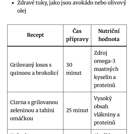
Zdravé tuky, jako jsou avokádo nebo olivový
olej
Čas
Nutriční
Recept
přípravy
hodnota
Zdroj
omega-3
Grilovaný losos s
30
mastných
quinoou a brokolicí
minut
kyselin a
proteinů
Vysoký
Cizrna s grilovanou
obsah
zeleninou a tahini
25 minut
vlákniny a
omáčkou
proteinů