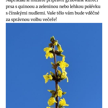
Například si můžete připravit grilované kuřecí
prsa s quinoou a zeleninou nebo lehkou polévku
s čínskými nudlemi. Vaše tělo vám bude vděčné
za správnou volbu večeře!