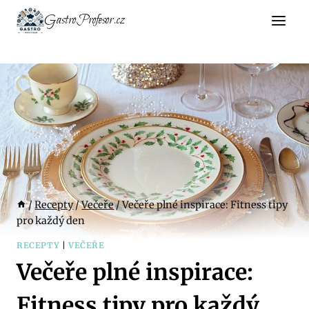
Přeskočit
GastroProfesor.cz
na
obsah
/
Recepty
/
Večeře
/
Večeře plné inspirace: Fitness tipy
pro každý den
RECEPTY
|
VEČEŘE
Večeře plné inspirace:
Fitness tipy pro každý