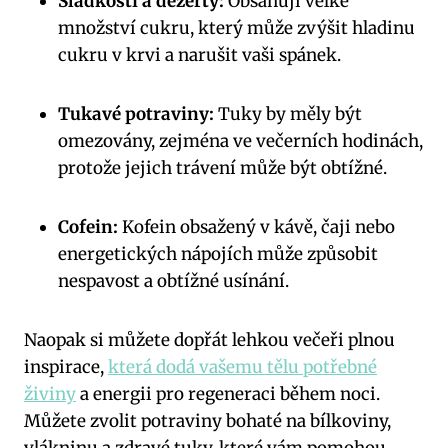
Sladkosti a dezerty:
Obsahují velké
množství cukru, který může zvýšit hladinu
cukru v krvi a narušit vaši spánek.
Tukavé potraviny:
Tuky by měly být
omezovány, zejména ve večerních hodinách,
protože jejich trávení může být obtížné.
Cofein:
Kofein obsažený v kávě, čaji nebo
energetických nápojích může způsobit
nespavost a obtížné usínání.
Naopak si můžete dopřát lehkou večeři plnou
inspirace,
která dodá vašemu tělu potřebné
živiny
a energii pro regeneraci během noci.
Můžete zvolit potraviny bohaté na bílkoviny,