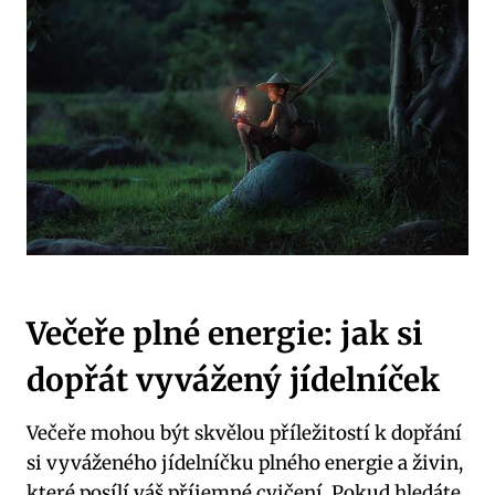
Večeře plné energie: jak si
dopřát vyvážený jídelníček
Večeře mohou být skvělou příležitostí k dopřání
si vyváženého jídelníčku plného energie a živin,
které posílí váš příjemné cvičení. Pokud hledáte