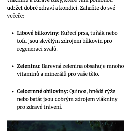
vlákninu a zdravé tuky, které vám pomohou
udržet dobré zdraví a kondici. Zahrňte do své
večeře:
Libové bílkoviny:
Kuřecí prsa, tuňák nebo
tofu jsou skvělým zdrojem bílkovin pro
regeneraci svalů.
Zeleninu:
Barevná zelenina obsahuje mnoho
vitaminů a minerálů pro vaše tělo.
Celozrnné obiloviny:
Quinoa, hnědá rýže
nebo batát jsou dobrým zdrojem vlákniny
pro zdravé trávení.