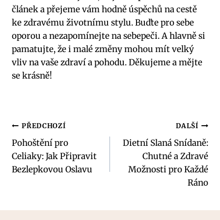
článek a přejeme vám hodně úspěchů na cestě
ke zdravému životnímu stylu. Buďte pro sebe
oporou a nezapomínejte na sebepeči. A hlavně si
pamatujte, že i malé změny mohou mít velký
vliv na vaše zdraví a pohodu. Děkujeme a mějte
se krásně!
Navigace
PŘEDCHOZÍ
DALŠÍ
Pohoštění pro
Dietní Slaná Snídaně:
pro
Celiaky: Jak Připravit
Chutné a Zdravé
příspěvek
Bezlepkovou Oslavu
Možnosti pro Každé
Ráno