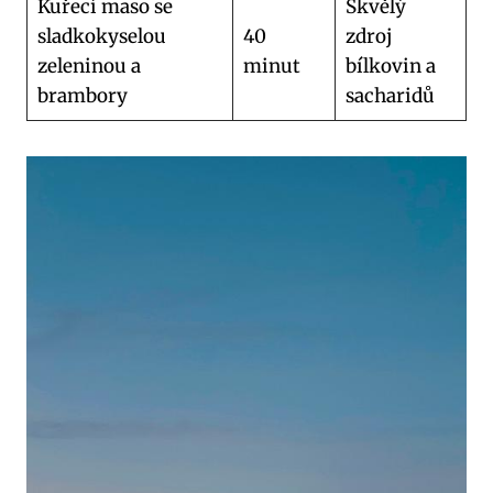
Kuřecí maso se
Skvělý
sladkokyselou
40
zdroj
zeleninou a
minut
bílkovin a
brambory
sacharidů