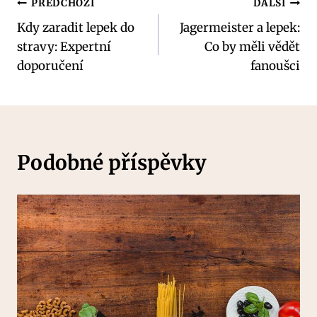
Navigace
PŘEDCHOZÍ
DALŠÍ
Kdy zaradit lepek do
Jagermeister a lepek:
pro
stravy: Expertní
Co by měli vědět
příspěvek
doporučení
fanoušci
Podobné příspěvky