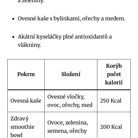
a zeleniny.
Ovesné kaše s bylinkami, ořechy a medem.
Akátní kyseláčky plné antioxidantů a
vlákniny.
Korýb
Pokrm
Složení
počet
kalorií
Ovesné vločky,
Ovesná kaše
250 Kcal
ovoc, ořechy, med
Zdravý
Ovoce, zelenina,
smoothie
200 Kcal
semena, ořechy
bowl