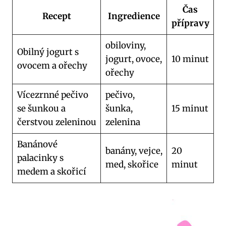
Čas
Recept
Ingredience
přípravy
obiloviny,
Obilný jogurt s
jogurt, ovoce,
10 minut
ovocem a ořechy
ořechy
Vícezrnné pečivo
pečivo,
se šunkou a
šunka,
15 minut
čerstvou zeleninou
zelenina
Banánové
banány, vejce,
20
palacinky s
med, skořice
minut
medem a skořicí