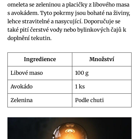
omeleta se zeleninou a placičky z libového masa
s avokádem. Tyto pokrmy jsou bohaté na živiny,
lehce stravitelné a nasycující. Doporučuje se
také pití čerstvé vody nebo bylinkových čajů k
doplnění tekutin.
Ingredience
Množství
Libové maso
100 g
Avokádo
1 ks
Zelenina
Podle chuti