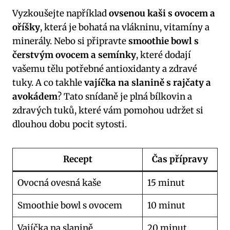
Vyzkoušejte například
ovsenou kaši s ovocem a
oříšky
, která je bohatá na vlákninu, vitamíny a
minerály. Nebo si připravte
smoothie bowl s
čerstvým ovocem a semínky
, které dodají
vašemu tělu potřebné antioxidanty a zdravé
tuky. A co takhle
vajíčka na slanině s rajčaty a
avokádem
? Tato snídaně je plná bílkovin a
zdravých tuků, které vám pomohou udržet si
dlouhou dobu pocit sytosti.
Recept
Čas přípravy
Ovocná ovesná kaše
15 minut
Smoothie bowl s ovocem
10 minut
Vajíčka na slanině
20 minut