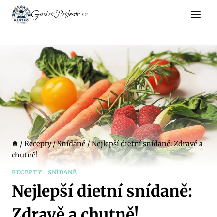
Přeskočit
GastroProfesor.cz
na
obsah
/
Recepty
/
Snídaně
/
Nejlepší dietní snídaně: Zdravě a
chutně!
RECEPTY
|
SNÍDANĚ
Nejlepší dietní snídaně:
Zdravě a chutně!