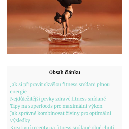
Obsah článku
Jak si připravit skvělou fitness snídani plnou
energie
Nejdůležitější prvky zdravé fitness snídaně
Tipy na superfoods pro maximální výkon
Jak správně kombinovat živiny pro optimální
výsledky
Kreativní recepty na fitness snídaně plné chutí