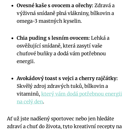
Ovesné kaše s ovocem a ořechy:
Zdravá a
výživná snídaně plná vlákniny, bílkovin a
omega-3 mastných kyselin.
Chia puding s lesním ovocem:
Lehká a
osvěžující snídaně, která zasytí vaše
chuťové buňky a dodá vám potřebnou
energii.
Avokádový toast s vejci a cherry rajčátky:
Skvělý zdroj zdravých tuků, bílkovin a
vitaminů,
který vám dodá potřebnou energii
na celý den
.
Ať už jste nadšený sportovec nebo jen hledáte
zdraví a chuť do života, tyto kreativní recepty na