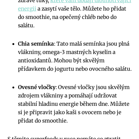
zdravé tuky,
které vám dodají dlouhotrvající
energii
a zasytí vaše tělo. Můžete ho přidat
do smoothie, na opečený chléb nebo do
salátu.
Chia semínka
: Tato malá semínka jsou plná
vlákniny, omega-3 mastných kyselin a
antioxidantů. Mohou být skvělým
přídavkem do jogurtu nebo ovocného salátu.
Ovesné vločky
: Ovesné vločky jsou skvělým
zdrojem vlákniny a pomáhají udržovat
stabilní hladinu energie během dne. Můžete
si je připravit jako kaši s ovocem nebo je
přidat do smoothie.
S těmito superfoods v ruce nemáte co ztratit.