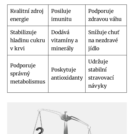
Kvalitní zdroj
Posiluje
Podporuje
energie
imunitu
zdravou váhu
Stabilizuje
Dodává
Snížuje chuť
hladinu cukru
vitamíny a
na nezdravé
v krvi
minerály
jídlo
Udržuje
Podporuje
Poskytuje
stabilní
správný
antioxidanty
stravovací
metabolismus
návyky