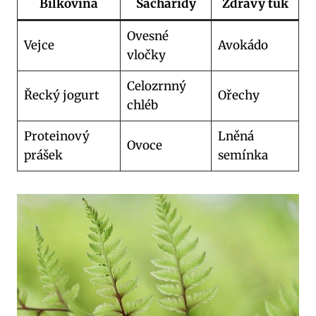
Bílkovina
Sacharidy
Zdravý tuk
Ovesné
Vejce
Avokádo
vločky
Celozrnný
Řecký jogurt
Ořechy
chléb
Proteinový
Lněná
Ovoce
prášek
semínka