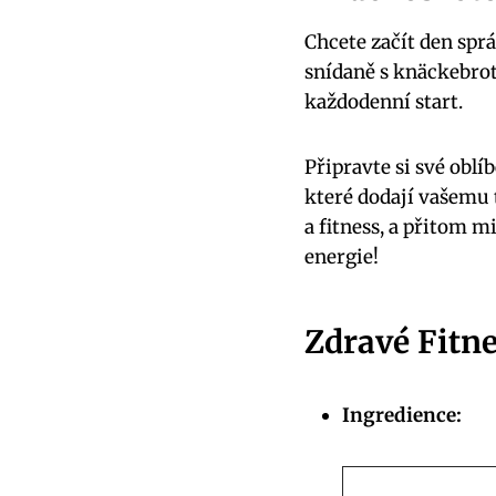
Chcete začít den sprá
snídaně s knäckebrot
každodenní start.
Připravte si své oblí
které dodají vašemu t
a fitness, a přitom m
energie!
Zdravé Fitn
Ingredience: