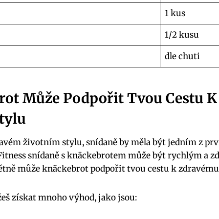
1 kus
1/2 kusu
dle chuti
rot Může Podpořit Tvou Cestu 
tylu
avém životním stylu, snídaně by měla být jedním z pr
. Fitness snídaně s knäckebrotem může být rychlým a 
rétně může knäckebrot podpořit tvou cestu k zdravému
š získat mnoho výhod, jako jsou: