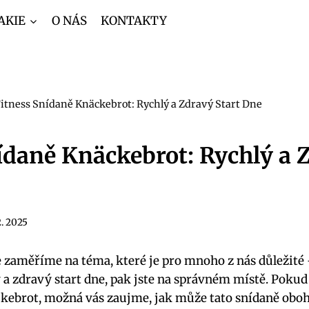
AKIE
O NÁS
KONTAKTY
itness Snídaně Knäckebrot: Rychlý a Zdravý Start Dne
ídaně Knäckebrot: Rychlý a 
2. 2025
e zaměříme na téma, které je pro mnoho z nás důležité 
a zdravý start dne, pak jste na správném místě. Pokud 
kebrot, možná vás zaujme, jak může tato snídaně oboha