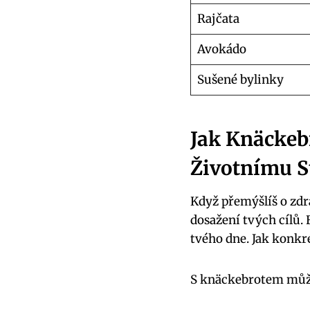
Rajčata
Avokádo
Sušené bylinky
Jak Knäckeb
Životnímu S
Když přemýšlíš o zdr
dosažení tvých cílů
tvého dne. Jak konk
S knäckebrotem může