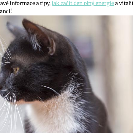
mavé informace a tipy,
jak začít den plný energie
a vitali
anci!