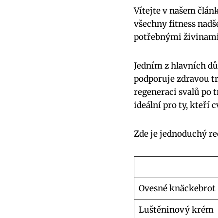
Vítejte v našem člán
všechny fitness nadše
potřebnými živinami 
Jedním z hlavních dů
podporuje zdravou tr
regeneraci svalů po 
ideální pro ty, kteří 
Zde je jednoduchý re
Ovesné knäckebrot
Luštěninový krém