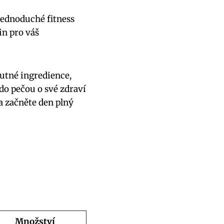
 jednoduché fitness
in pro váš
hutné ingredience,
kdo pečou o své zdraví
 a začněte den plný
Množství