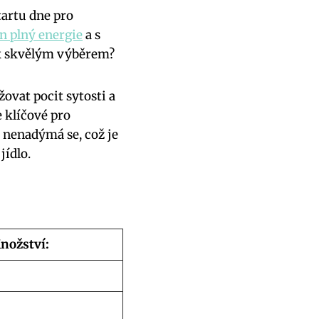
tartu dne pro
en plný energie
a s
ak skvělým výběrem?
ovat pocit sytosti a
 klíčové pro
a nenadýmá se, což je
jídlo.
nožství: