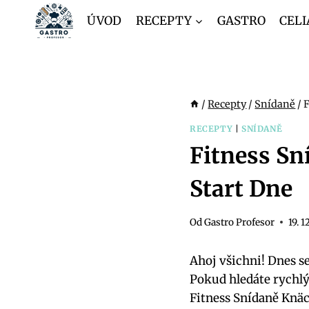
Přeskočit
ÚVOD
RECEPTY
GASTRO
CELI
na
obsah
/
Recepty
/
Snídaně
/
F
RECEPTY
|
SNÍDANĚ
Fitness Sn
Start Dne
Od
Gastro Profesor
19. 1
Ahoj všichni! Dnes s
Pokud hledáte rychlý 
Fitness Snídaně Knäc