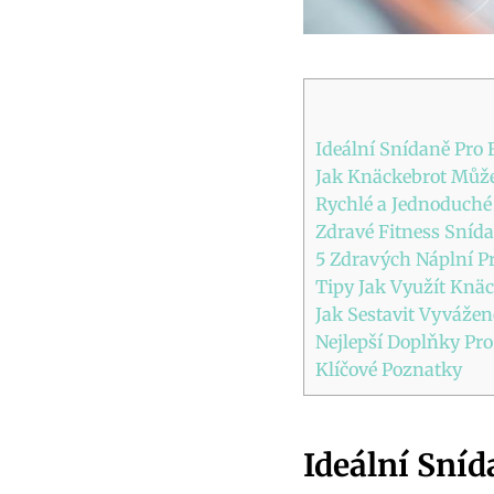
Ideální Snídaně Pro 
Jak Knäckebrot Může
Rychlé a Jednoduché
Zdravé Fitness Sníd
5 Zdravých Náplní P
Tipy Jak Využít Knäc
Jak Sestavit Vyváže
Nejlepší Doplňky Pr
Klíčové Poznatky
Ideální Sníd