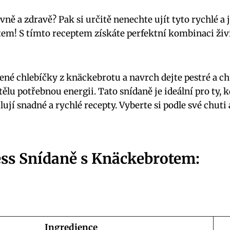
vně a zdravě? Pak si určitě nenechte ujít tyto rychlé a
em! S tímto receptem získáte perfektní kombinaci živ
bené chlebíčky z knäckebrotu a navrch dejte pestré a c
ělu potřebnou energii. Tato snídaně je ideální pro ty, 
ilují snadné a rychlé recepty. Vyberte si podle své chuti
ess Snídaně s Knäckebrotem:
Ingredience