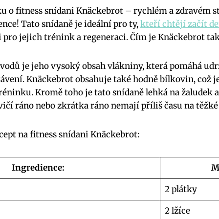
ku o fitness snídani Knäckebrot – rychlém a zdravém s
nce! Tato snídaně je ideální pro ty,
kteří chtějí začít d
pro jejich trénink a regeneraci. Čím je Knäckebrot t
vodů je jeho vysoký obsah vlákniny, která pomáhá udrž
ávení. Knäckebrot obsahuje také hodně bílkovin, což je
tréninku. Kromě toho je tato snídaně lehká na žaludek 
cvičí ráno nebo zkrátka ráno nemají příliš času na těžké 
cept na fitness snídani Knäckebrot:
Ingredience:
M
2 plátky
2 lžíce