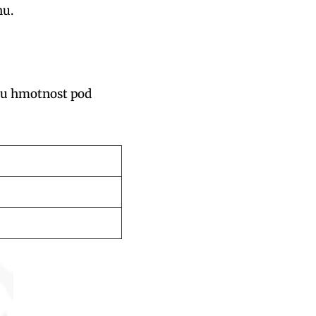
hu.
vou hmotnost pod