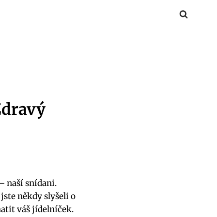
Zdravý
– naší snídani.
jste někdy slyšeli o
tit váš jídelníček.