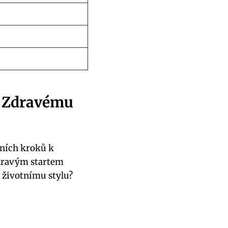
K Zdravému
vních kroků k
zdravým startem
 životnímu stylu?