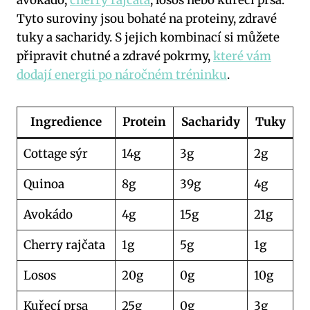
Tyto suroviny jsou bohaté na proteiny, zdravé
tuky a sacharidy. S jejich kombinací si můžete
připravit chutné a zdravé pokrmy,
které vám
dodají energii po náročném tréninku
.
Ingredience
Protein
Sacharidy
Tuky
Cottage sýr
14g
3g
2g
Quinoa
8g
39g
4g
Avokádo
4g
15g
21g
Cherry rajčata
1g
5g
1g
Losos
20g
0g
10g
Kuřecí prsa
25g
0g
3g