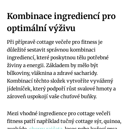
Kombinace ingrediencí pro
optimální výživu
Při přípravě cottage večeře pro fitness je
důležité sestavit správnou kombinaci
ingrediencí, které poskytnou tělu potřebné
živiny a energii. Základem by mělo být
bílkoviny, vláknina a zdravé sacharidy.
Kombinací těchto složek vytvoříte vyvážený
jídelníček, který podpoří růst svalové hmoty a
zároveň uspokojí vaše chuťové buňky.
Mezi vhodné ingredience pro cottage večeři
fitness patří například tučný cottage sýr, quinoa,
avokádo,
cherry rajčata
, losos nebo kuřecí prsa.