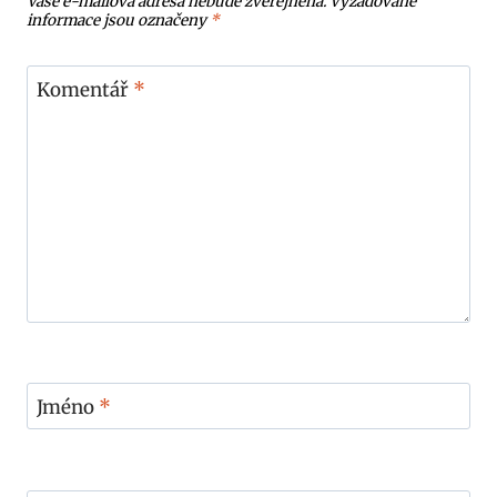
Vaše e-mailová adresa nebude zveřejněna.
Vyžadované
informace jsou označeny
*
Komentář
*
Jméno
*