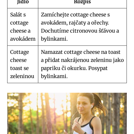
Jídlo
Rozpis
Salát s
Zamíchejte cottage cheese s
cottage
avokádem, rajčaty a ořechy.
cheese a
Dochutíme citronovou šťávou a
avokádem
bylinkami.
Cottage
Namazat cottage cheese na toast
cheese
a přidat nakrájenou zeleninu jako
toast se
papriku či okurku. Posypat
zeleninou
bylinkami.