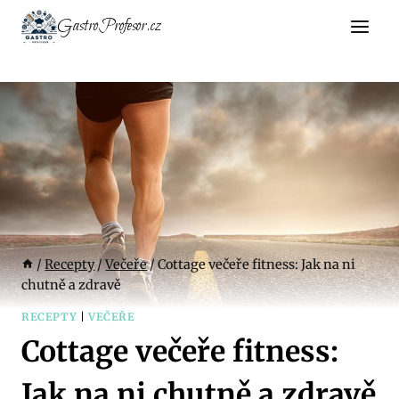
Přeskočit
GastroProfesor.cz
na
obsah
/
Recepty
/
Večeře
/
Cottage večeře fitness: Jak na ni
chutně a zdravě
RECEPTY
|
VEČEŘE
Cottage večeře fitness:
Jak na ni chutně a zdravě