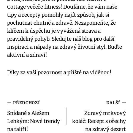
Cottage večeře fitness! Doufáme, že vám naše
tipy a recepty pomohly najít způsob, jak si
pochutnat chutně a zdravě. Nezapomeňte, že
klíčem k úspěchu je vyvážená strava a
pravidelný pohyb. Sledujte náš blog pro další
inspiraci a nápady na zdravý životní styl. Buďte
aktivní a zdraví!
Díky za vaši pozornost a příště na viděnou!
Navigace
PŘEDCHOZÍ
DALŠÍ
Snídaně s Alešem
Zdravý mrkvový
pro
Lehkým: Nové trendy
koláč: Recept s ořechy
příspěvek
na talíři!
na zdravý dezert