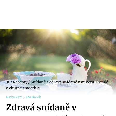
/
Recepty
/
Snídaně
/
Zdravá snídaně v mixeru: Rychlé
a chutné smoothie
RECEPTY
|
SNÍDANĚ
Zdravá snídaně v