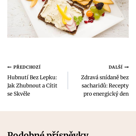
Navigace
PŘEDCHOZÍ
DALŠÍ
Hubnutí Bez Lepku:
Zdravá snídaně bez
pro
Jak Zhubnout a Cítit
sacharidů: Recepty
příspěvek
se Skvěle
pro energický den
Podobné příspěvky