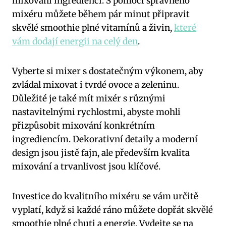
mixování ingrediencí. S pomocí správného
mixéru můžete během pár minut připravit
skvělé smoothie plné vitamínů a živin,
které
vám dodají energii na celý den
.
Vyberte si mixer s dostatečným výkonem, aby
zvládal mixovat i tvrdé ovoce a zeleninu.
Důležité je také mít mixér s různými
nastavitelnými rychlostmi, abyste mohli
přizpůsobit mixování konkrétním
ingrediencím. Dekorativní detaily a moderní
design jsou jistě fajn, ale především kvalita
mixování a trvanlivost jsou klíčové.
Investice do kvalitního mixéru se vám určitě
vyplatí, když si každé ráno můžete dopřát skvělé
smoothie plné chuti a energie. Vydejte se na