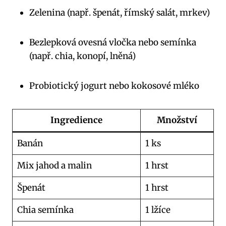
Zelenina (např. špenát, římský salát, mrkev)
Bezlepková ovesná vločka nebo semínka
(např. chia, konopí, lněná)
Probiotický jogurt nebo kokosové mléko
Ingredience
Množství
Banán
1 ks
Mix jahod a malin
1 hrst
Špenát
1 hrst
Chia semínka
1 lžíce