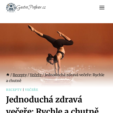
Přeskočit
GastroProfesor.cz
na
obsah
/
Recepty
/
Večeře
/
Jednoduchá zdravá večeře: Rychle
a chutně
RECEPTY
|
VEČEŘE
Jednoduchá zdravá
večeře: Rychle a chutně