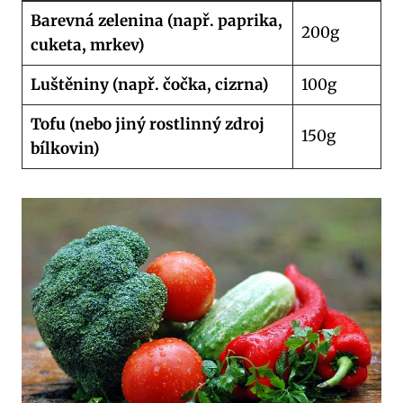
Barevná zelenina (např. paprika,
200g
cuketa, mrkev)
Luštěniny (např. čočka, cizrna)
100g
Tofu (nebo jiný rostlinný zdroj
150g
bílkovin)