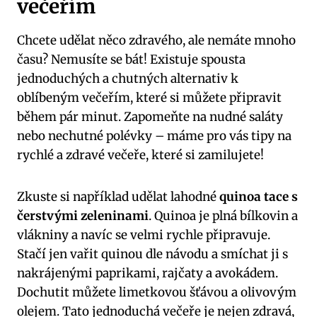
večeřím
Chcete udělat něco zdravého, ale nemáte mnoho
času? Nemusíte se bát! Existuje spousta
jednoduchých a chutných alternativ k
oblíbeným večeřím, které si můžete připravit
během pár minut. Zapomeňte na nudné saláty
nebo nechutné polévky – máme pro vás tipy na
rychlé a zdravé večeře, které si zamilujete!
Zkuste si například udělat lahodné
quinoa tace s
čerstvými zeleninami
. Quinoa je plná bílkovin a
vlákniny a navíc se velmi rychle připravuje.
Stačí jen vařit quinou dle návodu a smíchat ji s
nakrájenými paprikami, rajčaty a avokádem.
Dochutit můžete limetkovou šťávou a olivovým
olejem. Tato jednoduchá večeře je nejen zdravá,