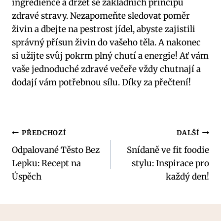
ingredience a držet se základních principů
zdravé stravy. Nezapomeňte sledovat poměr
živin a dbejte na pestrost jídel, abyste zajistili
správný přísun živin do vašeho těla. A nakonec
si užijte svůj pokrm plný chutí a energie! Ať vám
vaše jednoduché zdravé večeře vždy chutnají a
dodají vám potřebnou sílu. Díky za přečtení!
Navigace
PŘEDCHOZÍ
DALŠÍ
Odpalované Těsto Bez
Snídaně ve fit foodie
pro
Lepku: Recept na
stylu: Inspirace pro
příspěvek
Úspěch
každý den!