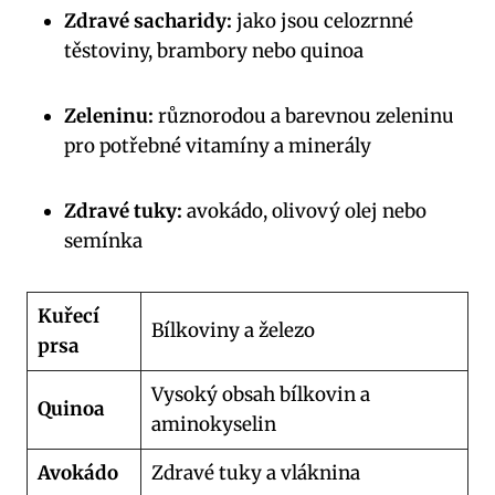
Zdravé sacharidy:
jako jsou celozrnné
těstoviny, brambory nebo quinoa
Zeleninu:
různorodou a barevnou zeleninu
pro potřebné vitamíny a minerály
Zdravé tuky:
avokádo, olivový olej nebo
semínka
Kuřecí
Bílkoviny a železo
prsa
Vysoký obsah bílkovin a
Quinoa
aminokyselin
Avokádo
Zdravé tuky a vláknina