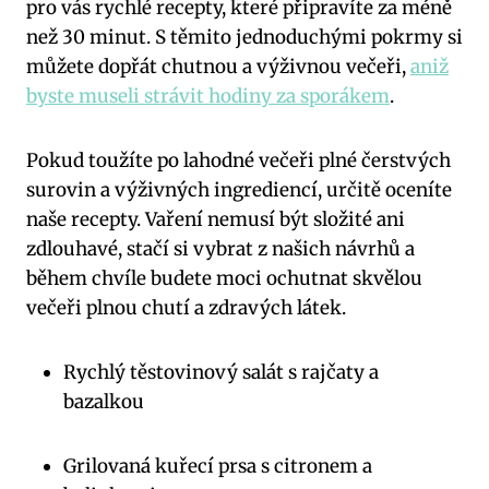
pro vás rychlé recepty, které připravíte za méně
než 30 minut. S těmito jednoduchými pokrmy si
můžete dopřát chutnou a výživnou večeři,
aniž
byste museli strávit hodiny za sporákem
.
Pokud toužíte po lahodné večeři plné čerstvých
surovin a výživných ingrediencí, určitě oceníte
naše recepty. Vaření nemusí být složité ani
zdlouhavé, stačí si vybrat z našich návrhů a
během chvíle budete moci ochutnat skvělou
večeři plnou chutí a zdravých látek.
Rychlý těstovinový salát s rajčaty a
bazalkou
Grilovaná kuřecí prsa s citronem a