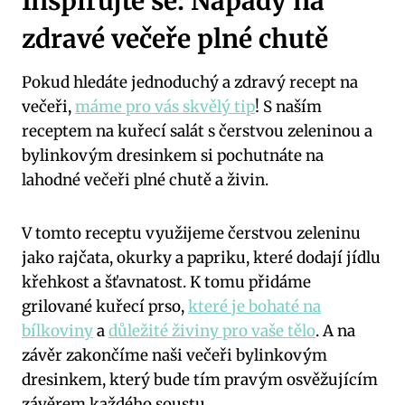
Inspirujte se: Nápady na
zdravé večeře plné chutě
Pokud hledáte jednoduchý a zdravý recept na
večeři,
máme pro vás skvělý tip
! S naším
receptem na kuřecí salát s čerstvou zeleninou a
bylinkovým dresinkem si pochutnáte na
lahodné večeři plné chutě a živin.
V tomto receptu využijeme čerstvou zeleninu
jako rajčata, okurky a papriku, které dodají jídlu
křehkost a šťavnatost. K tomu přidáme
grilované kuřecí prso,
které je bohaté na
bílkoviny
a
důležité živiny pro vaše tělo
. A na
závěr zakončíme naši večeři bylinkovým
dresinkem, který bude tím pravým osvěžujícím
závěrem každého soustu.