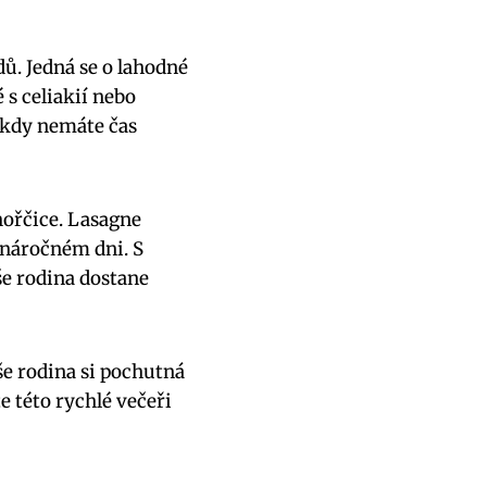
.⁣ Jedná ‌se o lahodné
s ‌celiakií nebo
 ⁤kdy nemáte čas
hořčice. Lasagne⁤
po náročném dni. S
aše rodina dostane
aše rodina si pochutná
e této rychlé⁢ večeři