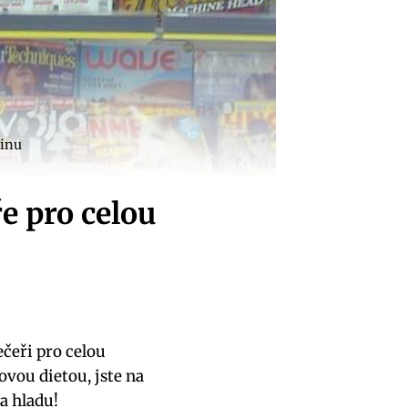
dinu
e pro celou
ečeři pro celou
ou‍ dietou,⁤ jste na ​
a hladu!