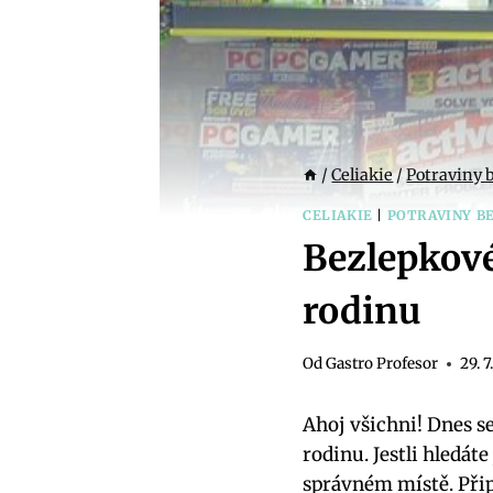
/
Celiakie
/
Potraviny 
CELIAKIE
|
POTRAVINY B
Bezlepkové
rodinu
Od
Gastro Profesor
29. 
Ahoj všichni! Dnes se
rodinu. Jestli hledáte 
správném místě. ​Při