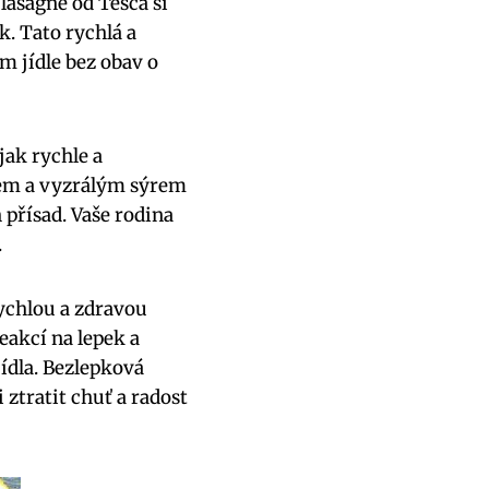
asagne od Tesca si
. Tato‌ rychlá a
m jídle bez obav ‍o
jak rychle ​a
stem a vyzrálým sýrem
 přísad. Vaše rodina
.
rychlou a zdravou
eakcí na lepek a
jídla. Bezlepková
i ztratit chuť a radost