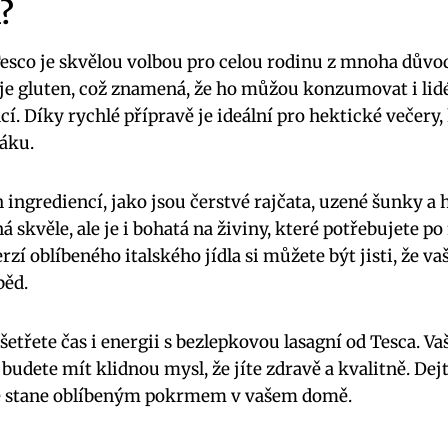
?
sco je skvělou volbou pro ⁤celou ⁤rodinu z mnoha důvodů
uje gluten, což znamená, že ho můžou konzumovat i lidé 
cí. Díky rychlé přípravě ​je ideální pro hektické večery,
ráku.
h ingrediencí, ‍jako jsou čerstvé rajčata, uzené⁣ šunky a 
kvěle, ale je ⁣i bohatá‌ na‌ živiny, ​které ⁢potřebujete ‍
zí oblíbeného italského jídla si můžete ⁢být jisti, že ⁣v
běd.
ušetřete čas i energii s bezlepkovou lasagní od Tesca. V
y ⁢budete mít klidnou​ mysl, že jíte zdravě a kvalitně. Dejt
ak se stane oblíbeným pokrmem v vašem domě.