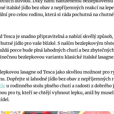
otních důvodů. Díky námi ⁢nabízenému⁢ bezlepkovému l
é⁤ italské jídlo bez obav z nepříjemných reakcí na lepek
ální⁤ pro celou⁢ rodinu, ⁢která si ráda pochutná na chutné
Tesca je snadno‌ připravitelná a‍ nabízí⁣ skvělý způsob, ⁣
chutné jídlo pro vaše⁢ blízké. S naším bezlepkovým ​tě
každá ⁤porce bude plná lahodných chutí⁤ a bez zbytečných
jedinečnou​ bezlepkovou variantu klasické ⁤italské lasagne
epkovou lasagne⁣ od ‌Tesca ‌jako skvělou⁤ možnost ⁢pro ⁣
inu. Dopřejte si lahodné jídlo bez obav z nepříjemných r
íle
u rodinného stolu plného chutí a radosti ⁣z dobrého ⁤
lbou pro ty, kteří⁣ se ‌chtějí vyhnout lepku, aniž by musel
ídel.