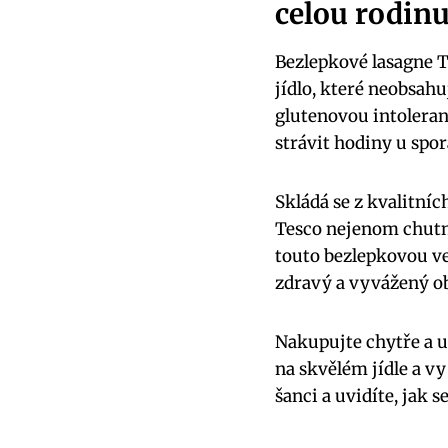
celou rodinu
Bezlepkové lasagne Te
jídlo,⁢ které neobsah
glutenovou ‍intoleran
⁤strávit hodiny u spo
Skládá⁣ se z kvalitníc
Tesco nejenom chutná s
touto bezlepkovou ⁣ver
zdravý ‌a vyvážený ‍o
Nakupujte ‍chytře a⁣ 
‌na skvělém jídle⁣ a v
šanci‍ a uvidíte,​ j