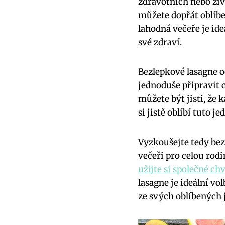
zdravotních nebo živ
můžete dopřát oblíben
lahodná večeře je‌ ide
své zdraví.
Bezlepkové lasagne od 
jednoduše připravit 
můžete být jisti, že 
si jistě oblíbí⁣ tuto 
Vyzkoušejte tedy bezl
večeři pro‍ celou rod
užijte si společné chv
lasagne je ideální‌ vo
ze svých oblíbených j