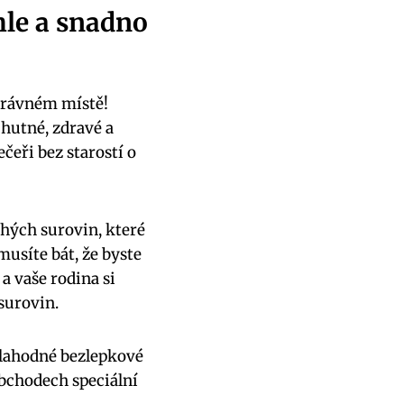
hle a snadno
správném místě!
hutné, ‌zdravé a
eři bez starostí o⁤
hých surovin,​ které
emusíte bát, že byste
a vaše ⁢rodina si
surovin.
o lahodné bezlepkové
​ obchodech speciální