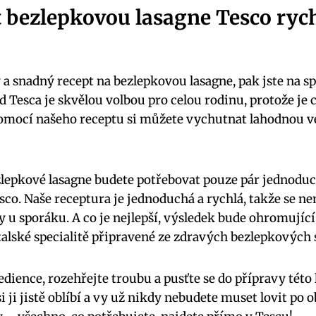
t bezlepkovou ‌lasagne Tesco ryc
 a⁢ snadný recept na bezlepkovou lasagne, pak jste​ na 
d Tesca je skvělou volbou pro celou rodinu, protože ⁢je c
⁤pomocí našeho receptu si můžete vychutnat lahodnou‍ več
zlepkové lasagne budete potřebovat pouze pár jednoduc
esco. Naše receptura ⁤je jednoduchá⁤ a rychlá, takže ​se n
 ‍u ‍sporáku. A co je nejlepší, výsledek bude‍ ohromující 
talské specialitě připravené ‌ze zdravých bezlepkových 
edience, rozehřejte troubu⁤ a ⁢pusťte se do přípravy tét
i ji ⁤jistě ⁣oblíbí ⁣a ‌vy už⁣ nikdy nebudete ‍muset lovit po