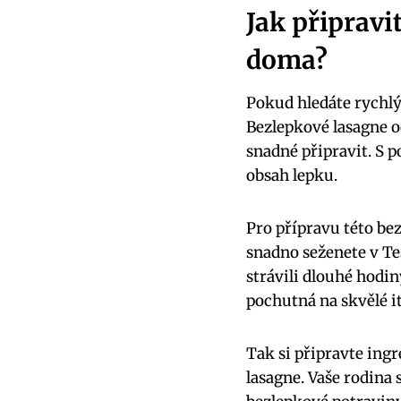
Jak připravi
doma?
Pokud hledáte rychlý⁤
Bezlepkové⁣ lasagne o
snadné připravit.‍ S 
obsah lepku.
Pro přípravu této be
⁢snadno seženete ‍v‍ T
strávili dlouhé hodiny
pochutná na skvělé⁤ i
Tak si připravte ingr
lasagne. Vaše rodina ​s