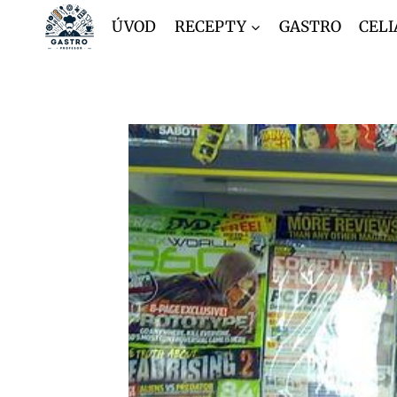
Přeskočit
ÚVOD
RECEPTY
GASTRO
CELI
na
obsah