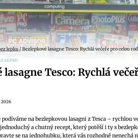
bez lepku
/
Bezlepkové lasagne Tesco: Rychlá večeře pro celou ro
EZ LEPKU
 lasagne Tesco: Rychlá večeř
7. 2026
 podíváme na bezlepkovou⁤ lasagni z Tesca – rychlou⁤ v
jednoduchý a chutný recept, který‌ potěší i ‌ty ⁢s bezlepkov
pravte se na ⁣jednohubku, která vás rozhodně nenechá‌ n