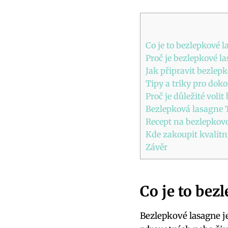
Co⁤ je ‌to ‌bezlepkové 
Proč je bezlepkové la
Jak připravit bezlep
Tipy ⁤a triky pro do
Proč ​je důležité vol
Bezlepková lasagne T
Recept na⁢ bezlepkovou
Kde ⁢zakoupit kvalitn
Závěr
Co⁤ je ‌to ‌b
Bezlepkové lasagne je