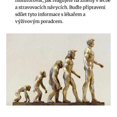
monitorovat, jak ⁢reagujete na změny⁤ v léčbě
a stravovacích návycích. Buďte připraveni
sdílet tyto informace s lékařem a⁤
výživovým poradcem.