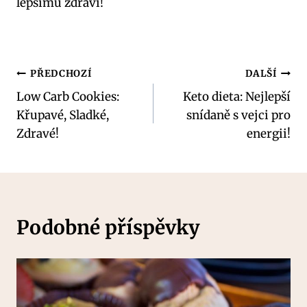
lepšímu zdraví!
Navigace
PŘEDCHOZÍ
DALŠÍ
Low Carb Cookies:
Keto dieta: Nejlepší
pro
Křupavé, Sladké,
snídaně s vejci pro
příspěvek
Zdravé!
energii!
Podobné příspěvky