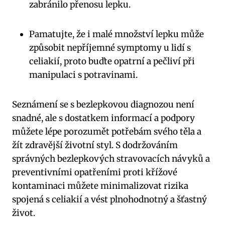
zabránilo přenosu‍ lepku.
Pamatujte, že i malé množství ⁢lepku může
způsobit nepříjemné symptomy u lidí s
‌celiakií, proto buďte‍ opatrní ​a pečliví při
manipulaci s potravinami.
Seznámení ‌se s bezlepkovou diagnozou není
snadné, ale s dostatkem⁢ informací a podpory
⁤můžete lépe porozumět potřebám svého těla a
žít zdravější životní styl. S dodržováním
správných bezlepkových stravovacích návyků a
preventivními ⁢opatřeními proti křížové​
kontaminaci můžete‌ minimalizovat rizika
spojená s celiakií a‌ vést​ plnohodnotný a ⁤šťastný
život.