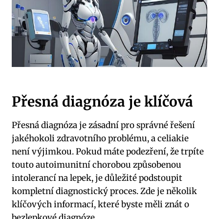
Přesná ⁢diagnóza je klíčová
Přesná diagnóza je⁤ zásadní‌ pro správné řešení
‍jakéhokoli zdravotního‍ problému, a celiakie
není výjimkou.⁢ Pokud ⁤máte podezření, že trpíte
touto autoimunitní​ chorobou způsobenou
intolerancí na lepek, je důležité‌ podstoupit
kompletní diagnostický ‍proces. Zde⁢ je ​několik
klíčových informací, které⁣ byste měli znát o
bezlepkové​ diagnóze.