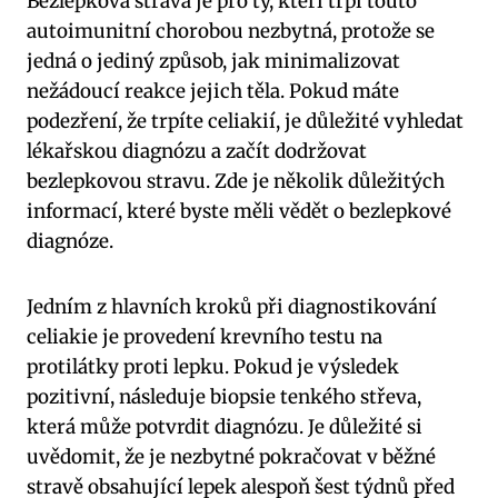
Bezlepková strava​ je⁢ pro ty, ‍kteří trpí touto
autoimunitní‌ chorobou nezbytná, protože se
jedná o ‌jediný způsob, jak​ minimalizovat ​
nežádoucí⁣ reakce jejich těla. Pokud máte
podezření, že ​trpíte celiakií, je​ důležité vyhledat
lékařskou diagnózu a začít dodržovat‌
bezlepkovou stravu. Zde je několik⁢ důležitých
informací,⁤ které byste měli vědět o bezlepkové
diagnóze.
Jedním z hlavních kroků při diagnostikování
celiakie⁤ je provedení krevního testu na
protilátky proti lepku. Pokud je výsledek
pozitivní, následuje biopsie⁢ tenkého střeva,
která může potvrdit diagnózu. Je⁢ důležité si
uvědomit, ‍že je nezbytné pokračovat v‍ běžné
stravě obsahující lepek‌ alespoň šest‌ týdnů ‍před