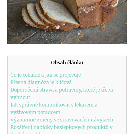
Obsah článku
Co je celiakie a jak se projevuje
Přesná ⁢diagnóza je klíčová
Doporučená strava a‍ potraviny, které je třeba
vyhnout
Jak správně komunikovat s lékařem⁤ a
výživovým poradcem
Významné změny ve​ stravovacích návykech
Rozšíření nabídky bezlepkových produktů v