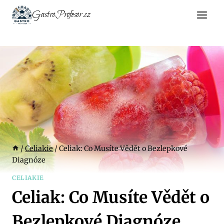
Přeskočit
GastroProfesor.cz
na
obsah
/
Celiakie
/
Celiak: Co Musíte Vědět o Bezlepkové
Diagnóze
CELIAKIE
Celiak: Co Musíte Vědět o
Bezlepkové Diagnóze