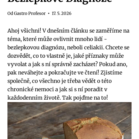
Od
Gastro Profesor
17. 5. 2026
Ahoj všichni!⁣ V dnešním článku se zaměříme na⁣
téma, které může​ ovlivnit mnoho lidí ​-
bezlepkovou diagnózu,​ neboli celiakii. Chcete se
dozvědět, co to vlastně je, ⁣jaké příznaky může‍
vyvolat a ⁣jak s ní⁢ správně zacházet? Pokud ano,
pak neváhejte ‌a pokračujte ve čtení! ​Zjistíme
společně,⁤ co ⁣všechno je⁢ třeba vědět o této
chronické nemoci a jak ⁤si s ní⁣ poradit ‌v
každodenním ⁤životě. Tak pojďme na to!