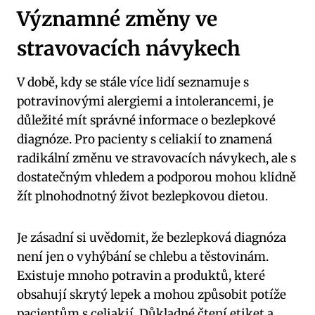
Významné změny ve​
stravovacích návykech
V​ době, kdy se stále více lidí seznamuje s⁣
potravinovými alergiemi a intolerancemi, je
důležité mít správné informace o bezlepkové
diagnóze. ‌Pro⁢ pacienty s celiakií to znamená
radikální změnu ve stravovacích‍ návykech,⁢ ale s
dostatečným vhledem ⁢a podporou mohou klidně
žít plnohodnotný ⁢život bezlepkovou dietou.
Je zásadní ‌si uvědomit,⁢ že​ bezlepková diagnóza
není⁢ jen o vyhýbání se chlebu a těstovinám.
Existuje mnoho potravin a⁢ produktů, které
obsahují skrytý lepek a mohou způsobit‌ potíže
pacientům s celiakií. Důkladné čtení etiket a⁣