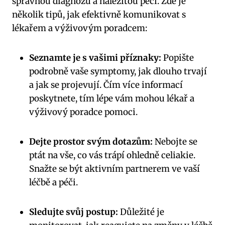
správnou diagnózu a ⁤náležitou péči. Zde je
několik tipů, jak efektivně komunikovat s
lékařem⁢ a výživovým poradcem:
Seznamte je s vašimi příznaky:
Popište‌
podrobně vaše ⁤symptomy,⁤ jak dlouho trvají
a jak se‍ projevují. Čím ⁢více ‍informací
poskytnete, tím lépe vám ⁤mohou lékař ‌a
výživový poradce pomoci.
Dejte prostor svým dotazům:
Nebojte se
ptát na vše, ⁣co vás trápí ohledně celiakie.
Snažte se být aktivním partnerem ve vaší⁤
léčbě a péči.
Sledujte svůj postup:
Důležité je