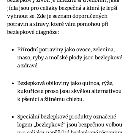
jídla jsou pro‌ celiaky bezpečná a která je​ lepší
vyhnout se. Zde​ je seznam doporučených‍
potravin ⁤a stravy, které vám pomohou při
bezlepkové diagnóze:
Přírodní⁤ potraviny jako ovoce, zelenina,
⁢maso, ryby a mořské​ plody jsou bezlepkové
a zdravé.
Bezlepková ⁣obiloviny jako quinoa,⁢ rýže,
kukuřice a proso jsou skvělou‍ alternativou‍
k pšenici a žitnému ⁤chlebu.
Speciální ​bezlepkové produkty⁢ označené
logem „bezlepkové“ jsou⁣ bezpečnou volbou
pro​ celiaky, například ⁢bezlepkové těstoviny,