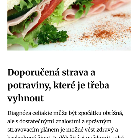
Doporučená strava a‍
potraviny, které je třeba
vyhnout
Diagnóza celiakie může být zpočátku obtížná,
ale ‌s dostatečnými znalostmi⁢ a správným
stravovacím plánem je možné vést zdravý a
bezlepkový život. ⁤Je důležité si uvědomit,‌ jaká⁣