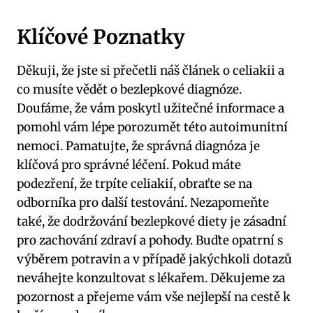
Klíčové Poznatky
Děkuji,⁤ že jste si přečetli náš článek ‍o celiakii a
co musíte vědět⁤ o bezlepkové diagnóze.⁣
Doufáme, že vám poskytl ⁤užitečné informace a
pomohl vám lépe porozumět této autoimunitní
‌nemoci. Pamatujte, že správná diagnóza je
klíčová ⁤pro správné léčení. Pokud máte
podezření, ‍že trpíte celiakií, obraťte se na
odborníka pro ‍další testování.⁢ Nezapomeňte
také, ⁢že dodržování bezlepkové diety je zásadní
pro zachování zdraví a pohody. Buďte opatrní ⁤s
výběrem potravin ⁤a⁣ v případě jakýchkoli⁢ dotazů
neváhejte konzultovat s lékařem. Děkujeme za
⁣pozornost a přejeme vám⁤ vše nejlepší na ⁣cestě k