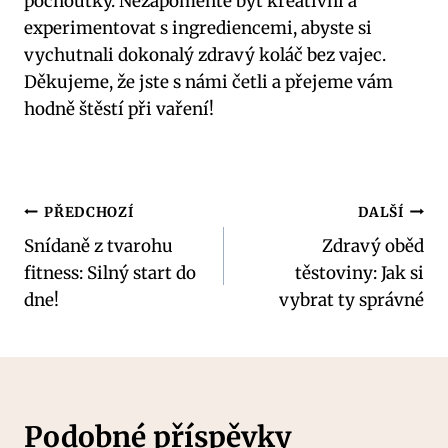
pochoutky. Nezapomeňte být kreativní a
experimentovat s ingrediencemi, abyste si
vychutnali dokonalý zdravý koláč bez vajec.
Děkujeme, že jste s námi četli a přejeme vám
hodně štěstí při vaření!
Navigace
PŘEDCHOZÍ
DALŠÍ
Snídaně z tvarohu
Zdravý oběd
pro
fitness: Silný start do
těstoviny: Jak si
příspěvek
dne!
vybrat ty správné
Podobné příspěvky