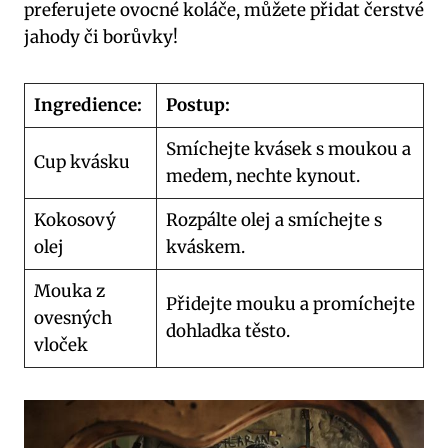
preferujete ovocné koláče, můžete přidat čerstvé
jahody či borůvky!
Ingredience:
Postup:
Smíchejte kvásek s moukou a
Cup kvásku
medem, nechte kynout.
Kokosový
Rozpálte olej a smíchejte s
olej
kváskem.
Mouka z
Přidejte mouku a promíchejte
ovesných
dohladka těsto.
vloček