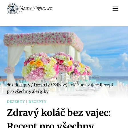
Přeskočit
GastroProfesor.cz
na
obsah
/
Recepty
/
Dezerty
/
Zdravý koláč bez vajec: Recept
pro všechny alergiky
DEZERTY
|
RECEPTY
Zdravý koláč bez vajec:
Recept pro všechny