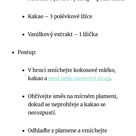
Kakao – 3 polévkové lžíce
Vanilkový extrakt – 1 lžička
Postup:
V hrnci smíchejte kokosové mléko,
kakao a
med nebo javorový sirup
.
Ohřívejte směs na mírném plameni,
dokud se neprohřeje a kakao se
nerozpustí.
Odhlaďte z plamene a vmíchejte