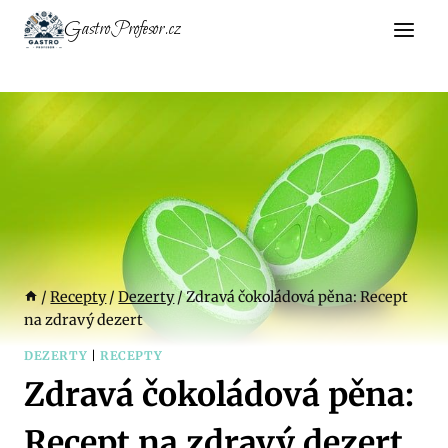
Přeskočit
GastroProfesor.cz
na
obsah
/
Recepty
/
Dezerty
/
Zdravá čokoládová pěna: Recept
na zdravý dezert
DEZERTY
|
RECEPTY
Zdravá čokoládová pěna:
Recept na zdravý dezert