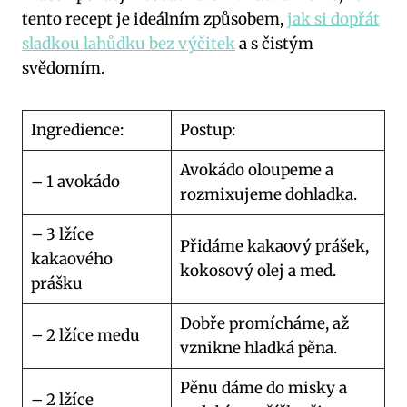
tento recept je ideálním způsobem,
jak si dopřát
sladkou lahůdku bez výčitek
a s čistým
svědomím.
Ingredience:
Postup:
Avokádo oloupeme a
– 1 avokádo
rozmixujeme dohladka.
– 3 lžíce
Přidáme kakaový prášek,
kakaového
kokosový olej a med.
prášku
Dobře promícháme, až
– 2 lžíce medu
vznikne hladká pěna.
Pěnu dáme do misky a
– 2 lžíce