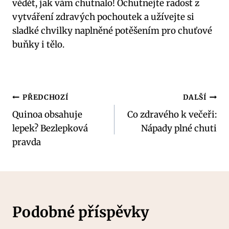
vědět, jak vám chutnalo! Ochutnejte radost z
vytváření zdravých pochoutek a užívejte si
sladké chvilky naplněné potěšením pro chuťové
buňky i tělo.
Navigace
PŘEDCHOZÍ
DALŠÍ
Quinoa obsahuje
Co zdravého k večeři:
pro
lepek? Bezlepková
Nápady plné chuti
příspěvek
pravda
Podobné příspěvky