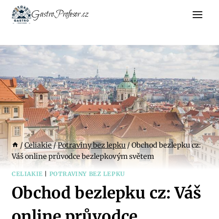
Přeskočit
GastroProfesor.cz
na
obsah
/
Celiakie
/
Potraviny bez lepku
/
Obchod bezlepku cz:
Váš online průvodce bezlepkovým světem
CELIAKIE
|
POTRAVINY BEZ LEPKU
Obchod bezlepku cz: Váš
online průvodce