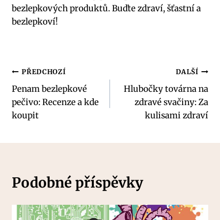
bezlepkových produktů. Buďte zdraví, šťastní a
bezlepkoví!
Navigace
PŘEDCHOZÍ
DALŠÍ
Penam bezlepkové
Hlubočky továrna na
pro
pečivo: Recenze a kde
zdravé svačiny: Za
příspěvek
koupit
kulisami zdraví
Podobné příspěvky