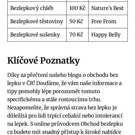
Bezlepkový chléb
100 Kč
Nature’s Best
Bezlepkové těstoviny
50 Kč
Free From
Bezlepkové sušenky
70 Kč
Happy Belly
Klíčové Poznatky
Díky za přečtení našeho blogu o obchodu bez
lepku v ČR! Doufáme, že vám naše informace a
tipy pomohly lépe porozumět tomuto
specifickému a stále rostoucímu trhu.
Nezapomeňte, že správná strava bez lepku je
důležitá pro lidi trpící celiakií nebo intolerancí
na lepek. S online průvodcem Obchod bezlepku
cz budete mít snadný přístup k široké nabídce